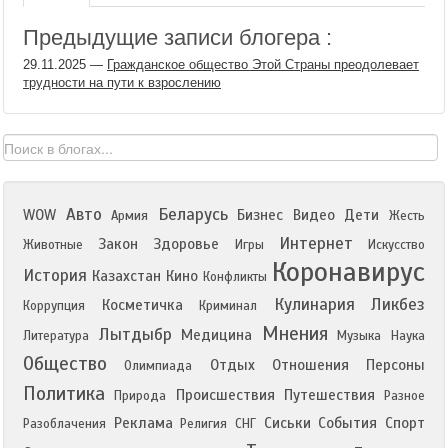
Предыдущие записи блогера :
29.11.2025
—
Гражданское общество Этой Страны преодолевает
трудности на пути к взрослению
Авто
Беларусь
WOW
Бизнес
Видео
Дети
Армия
Жесть
Интернет
Закон
Здоровье
Животные
Игры
Искусство
Коронавирус
История
Казахстан
Кино
Конфликты
Кулинария
Ликбез
Косметичка
Коррупция
Криминал
Мнения
Лытдыбр
Медицина
Литература
Музыка
Наука
Общество
Отдых
Отношения
Персоны
Олимпиада
Политика
Происшествия
Путешествия
Природа
Разное
Реклама
Сиськи
События
Спорт
Разоблачения
Религия
СНГ