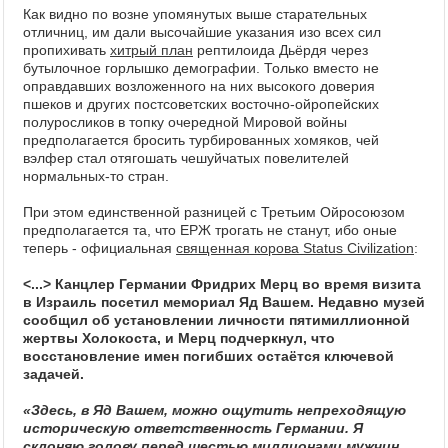
Как видно по возне упомянутых выше старательных
отличниц, им дали высочайшие указания изо всех сил
пропихивать
хитрый план
рептилоида Дьёрдя через
бутылочное горлышко демографии. Только вместо не
оправдавших возложенного на них высокого доверия
пшеков и других постсоветских восточно-ойропейских
полуросликов в топку очередной Мировой войны
предполагается бросить турбированных хомяков, чей
вэлфер стал отягошать чешуйчатых повелителей
нормальных-то стран.
При этом единственной разницей с Третьим Ойросоюзом
предполагается та, что ЕРЖ трогать не станут, ибо оные
теперь - официальная
священная корова Status Civilization
:
<...> Канцлер Германии Фридрих Мерц во время визита
в Израиль посетил мемориал Яд Вашем. Недавно музей
сообщил об установлении личности пятимиллионной
жертвы Холокоста, и Мерц подчеркнул, что
восстановление имен погибших остаётся ключевой
задачей.
«Здесь, в Яд Вашем, можно ощутить непреходящую
историческую ответственность Германии. Я
склоняю голову перед шестью миллионами мужчин,