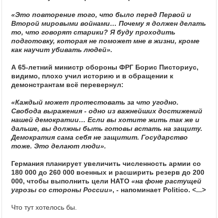
«Это повторение того, что было перед Первой и
Второй мировыми войнами… Почему я должен делать
то, что говорят старики? Я буду проходить
подготовку, которая не поможет мне в жизни, кроме
как научит убивать людей».
А 65-летний министр обороны ФРГ Борис Писториус,
видимо, плохо учил историю и в обращении к
демонстрантам всё перевернул:
«Каждый может протестовать за что угодно.
Свобода выражения - одно из важнейших достижений
нашей демократии… Если вы хотите жить так же и
дальше, вы должны быть готовы встать на защиту.
Демократия сама себя не защитит. Государство
тоже. Это делают люди».
Германия планирует увеличить численность армии со
180 000 до 260 000 военных и расширить резерв до 200
000, чтобы выполнить цели НАТО
«на фоне растущей
угрозы со стороны России»
, - напоминает Politico. <...>
Что тут хотелось бы.