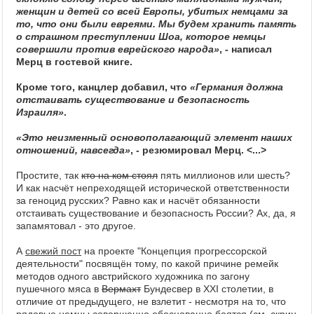
женщин и детей со всей Европы, убитых немцами за
то, что они были евреями. Мы будем хранить память
о страшном преступлении Шоа, которое немцы
совершили против еврейского народа»
, - написал
Мерц в гостевой книге.
Кроме того, канцлер добавил, что
«Германия должна
отстаивать существование и безопасность
Израиля»
.
«Это неизменный основополагающий элемент наших
отношений, навсегда»
, - резюмировал Мерц. <...>
Простите, так
кто на ком стоял
пять миллионов или шесть?
И как насчёт непреходящей исторической ответственности
за геноцид русских? Равно как и насчёт обязанности
отстаивать существование и безопасность России? Ах, да, я
запамятовал - это другое.
А
свежий пост
на проекте "Концепция прогрессорской
деятельности" посвящён тому, по какой причине ремейк
методов одного австрийского художника по загону
пушечного мяса в
Вермахт
Бундесвер в XXI столетии, в
отличие от предыдущего, не взлетит - несмотря на то, что