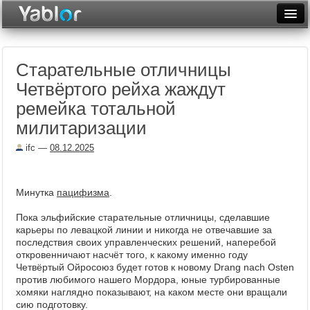
Разместить статью
Войти
Старательные отличницы
Неделя
Четвёртого рейха жаждут
Месяц
ремейка тотальной
милитаризации
Рейтинги
ifc
—
08.12.2025
Архив
Фототоп
Минутка
пацифизма
.
Видеотоп
Пока эльфийские старательные отличницы, сделавшие
карьеры по левацкой линии и никогда не отвечавшие за
последствия своих управленческих решений, наперебой
откровенничают насчёт того, к какому именно году
Четвёртый Ойросоюз будет готов к новому Drang nach Osten
против любимого нашего Мордора, юные турбированные
хомяки наглядно показывают, на каком месте они вращали
сию подготовку.