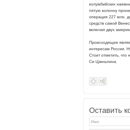
колумбийских наемни
пятую колонну проник
операция 227 млн. д
средств самой Венес
включая двух американ
Происходящее являет
интересам России. Н
Стоит отметить, что
Си Цзиньпина.
Оставить к