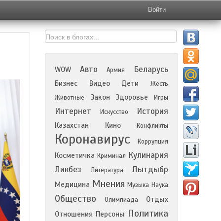
Войти
Авто
Беларусь
WOW
Армия
Бизнес
Видео
Дети
Жесть
Закон
Здоровье
Животные
Игры
Интернет
История
Искусство
Казахстан
Кино
Конфликты
Коронавирус
Коррупция
Кулинария
Косметичка
Криминал
Ликбез
Лытдыбр
Литература
Мнения
Медицина
Музыка
Наука
Общество
Отдых
Олимпиада
Политика
Отношения
Персоны