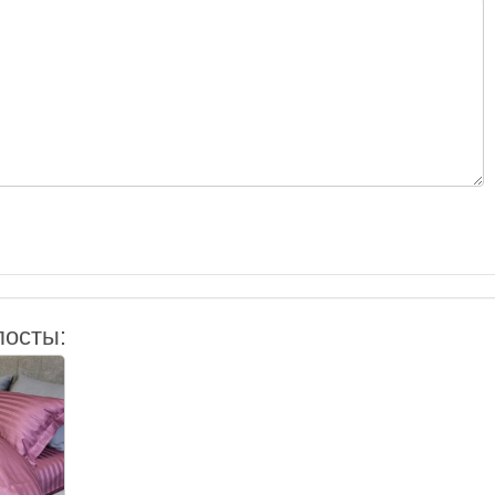
посты: