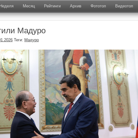
Неделя
Месяц
Рейтинги
Архив
Фототоп
Видеотоп
тили Мадуро
01.2026
Теги:
Мадуро