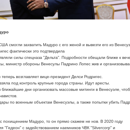
дуро
США смогли захватить Мадуро с его женой и вывезти его из Венесу
игес фактически это подтвердила
вляли силы спецназа "Дельта". Подробности обещали ближе к вече
сы, министр обороны Венесулы Падрино Лопес жив и организовыва
и теперь возглавляет вице-президент Делси Родригес.
взяла под контроль крупные города страны. Идут аресты.
 ближайшие дни организовать массовые митинги в Венесуэле, что
чавистов.
дары по военным объектам Венесуэлы, а также попытки убить Пад
с похищением Мадуро, то он прямо скажем не нов. В 2020 году
я "Гедеон" с задействованием наемников ЧВК "Silvercorp" и