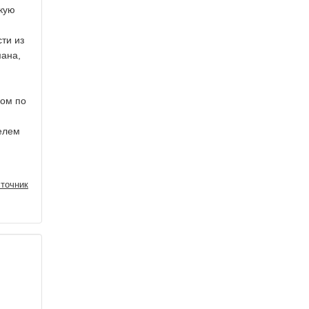
скую
ти из
мана,
ром по
телем
точник