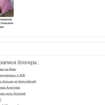
газинов,
стельное
тин
аписи блогера :
ии на Иран
ментировать в ЖЖ
 больше не бельгийский
Вера Алентова
дом дела Долиной
"