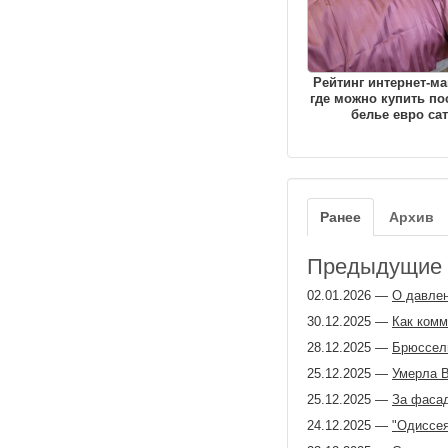
Рейтинг интернет-ма
где можно купить по
белье евро са
Ранее
Архив
Предыдущие з
02.01.2026
—
О давлен
30.12.2025
—
Как ком
28.12.2025
—
Брюссель
25.12.2025
—
Умерла 
25.12.2025
—
За фаса
24.12.2025
—
"Одиссея