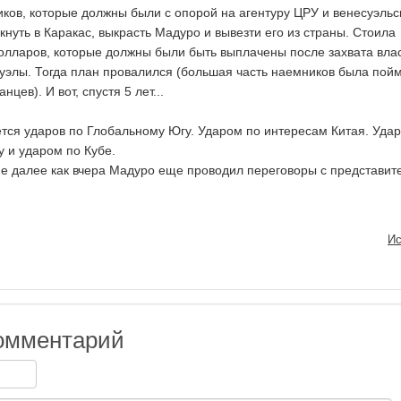
ков, которые должны были с опорой на агентуру ЦРУ и венесуэль
нуть в Каракас, выкрасть Мадуро и вывезти его из страны. Стоила
олларов, которые должны были быть выплачены после захвата влас
уэлы. Тогда план провалился (большая часть наемников была пой
цев). И вот, спустя 5 лет...
ся ударов по Глобальному Югу. Ударом по интересам Китая. Уда
у и ударом по Кубе.
 не далее как вчера Мадуро еще проводил переговоры с представи
Ис
омментарий