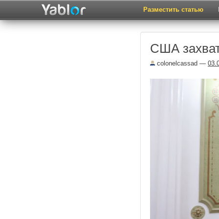
Разместить статью
США захва
colonelcassad
—
03.