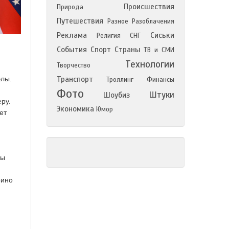
Происшествия
Природа
Путешествия
Разное
Разоблачения
Реклама
Сиськи
Религия
СНГ
События
Спорт
Страны
ТВ и СМИ
Технологии
Творчество
Транспорт
элы.
Троллинг
Финансы
Фото
Штуки
Шоубиз
ру.
Экономика
Юмор
ет
бы
рино