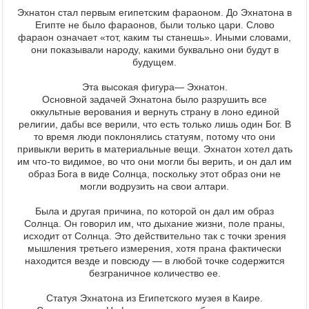
Эхнатон стал первым египетским фараоном. До Эхнатона в
Египте не было фараонов, были только цари. Слово
фараон означает «тот, каким ты станешь». Иными словами,
они показывали народу, какими буквально они будут в
будущем.
Эта высокая фигура— Эхнатон.
Основной задачей Эхнатона было разрушить все
оккультные верования и вернуть страну в лоно единой
религии, дабы все верили, что есть только лишь один Бог. В
то время люди поклонялись статуям, потому что они
привыкли верить в материальные вещи. Эхнатон хотел дать
им что-то видимое, во что они могли бы верить, и он дал им
образ Бога в виде Солнца, поскольку этот образ они не
могли водрузить на свои алтари.
Была и другая причина, по которой он дал им образ
Солнца. Он говорил им, что дыхание жизни, поле праны,
исходит от Солнца. Это действительно так с точки зрения
мышления третьего измерения, хотя прана фактически
находится везде и повсюду — в любой точке содержится
безграничное количество ее.
Статуя Эхнатона из Египетского музея в Каире.