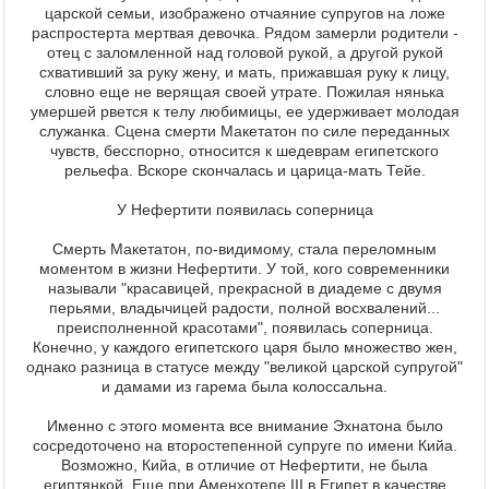
царской семьи, изображено отчаяние супругов на ложе
распростерта мертвая девочка. Рядом замерли родители -
отец с заломленной над головой рукой, а другой рукой
схвативший за руку жену, и мать, прижавшая руку к лицу,
словно еще не верящая своей утрате. Пожилая нянька
умершей рвется к телу любимицы, ее удерживает молодая
служанка. Сцена смерти Макетатон по силе переданных
чувств, бесспорно, относится к шедеврам египетского
рельефа. Вскоре скончалась и царица-мать Тейе.
У Нефертити появилась соперница
Смерть Макетатон, по-видимому, стала переломным
моментом в жизни Нефертити. У той, кого современники
называли "красавицей, прекрасной в диадеме с двумя
перьями, владычицей радости, полной восхвалений...
преисполненной красотами", появилась соперница.
Конечно, у каждого египетского царя было множество жен,
однако разница в статусе между "великой царской супругой"
и дамами из гарема была колоссальна.
Именно с этого момента все внимание Эхнатона было
сосредоточено на второстепенной супруге по имени Кийа.
Возможно, Кийа, в отличие от Нефертити, не была
египтянкой. Еще при Аменхотепе III в Египет в качестве