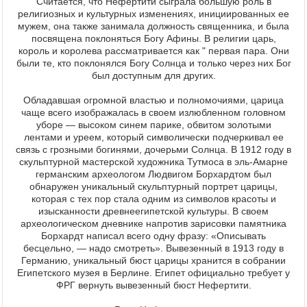
Считается, что Нефертити сыграла большую роль в
религиозных и культурных изменениях, инициированных ее
мужем, она также занимала должность священника, и была
посвящена поклоняться Богу Афины. В религии царь,
король и королева рассматривается как " первая пара. Они
были те, кто поклонялся Богу Солнца и только через них Бог
был доступным для других.
Обладавшая огромной властью и полномочиями, царица
чаще всего изображалась в своем излюбленном головном
уборе — высоком синем парике, обвитом золотыми
лентами и уреем, который символически подчеркивал ее
связь с грозными богинями, дочерьми Солнца. В 1912 году в
скульптурной мастерской художника Тутмоса в эль-Амарне
германским археологом Людвигом Борхардтом был
обнаружен уникальный скульптурный портрет царицы,
которая с тех пор стала одним из символов красоты и
изысканности древнеегипетской культуры. В своем
археологическом дневнике напротив зарисовки памятника
Борхардт написал всего одну фразу: «Описывать
бесцельно, — надо смотреть». Вывезенный в 1913 году в
Германию, уникальный бюст царицы хранится в собрании
Египетского музея в Берлине. Египет официально требует у
ФРГ вернуть вывезенный бюст Нефертити.