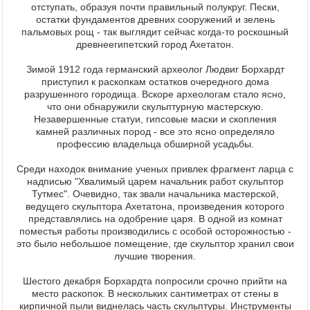
отступать, образуя почти правильный полукруг. Пески,
остатки фундаментов древних сооружений и зелень
пальмовых рощ - так выглядит сейчас когда-то роскошный
древнеегипетский город Ахетатон.
Зимой 1912 года германский археолог Людвиг Борхардт
приступил к раскопкам остатков очередного дома
разрушенного городища. Вскоре археологам стало ясно,
что они обнаружили скульптурную мастерскую.
Незавершенные статуи, гипсовые маски и скопления
камней различных пород - все это ясно определяло
профессию владельца обширной усадьбы.
Среди находок внимание ученых привлек фрагмент ларца с
надписью "Хвалимый царем начальник работ скульптор
Тутмес". Очевидно, так звали начальника мастерской,
ведущего скульптора Ахетатона, произведения которого
представлялись на одобрение царя. В одной из комнат
поместья работы производились с особой осторожностью -
это было небольшое помещение, где скульптор хранил свои
лучшие творения.
Шестого декабря Борхардта попросили срочно прийти на
место раскопок. В нескольких сантиметрах от стены в
кирпичной пыли виднелась часть скульптуры. Инструменты