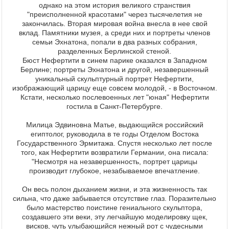
однако на этом история великого странствия
"преисполненной красотами" через тысячелетия не
закончилась. Вторая мировая война внесла в нее свой
вклад. Памятники музея, а среди них и портреты членов
семьи Эхнатона, попали в два разных собрания,
разделенных Берлинской стеной.
Бюст Нефертити в синем парике оказался в Западном
Берлине; портреты Эхнатона и другой, незавершенный
уникальный скульптурный портрет Нефертити,
изображающий царицу еще совсем молодой, - в Восточном.
Кстати, несколько послевоенных лет "юная" Нефертити
гостила в Санкт-Петербурге.
Милица Эдвиновна Матье, выдающийся российский
египтолог, руководила в те годы Отделом Востока
Государственного Эрмитажа. Спустя несколько лет после
того, как Нефертити возвратили Германии, она писала:
"Несмотря на незавершенность, портрет царицы
производит глубокое, незабываемое впечатление.
Он весь полон дыханием жизни, и эта жизненность так
сильна, что даже забывается отсутствие глаз. Поразительно
было мастерство поистине гениального скульптора,
создавшего эти веки, эту легчайшую моделировку щек,
висков, чуть улыбающийся нежный рот с чудесными