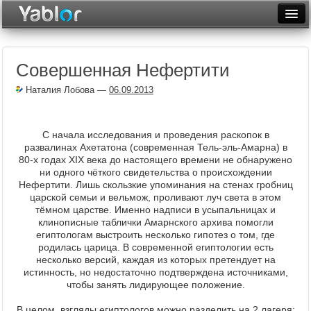
Разместить статью
Войти
Совершенная Нефертити
Неделя
Наталия Лобова
—
06.09.2013
Месяц
Рейтинги
С начала исследования и проведения раскопок в
развалинах Ахетатона (современная Тель-эль-Амарна) в
Архив
80-х годах XIX века до настоящего времени не обнаружено
ни одного чёткого свидетельства о происхождении
Фототоп
Нефертити. Лишь скользкие упоминания на стенах гробниц
царской семьи и вельмож, проливают луч света в этом
Видеотоп
тёмном царстве. Именно надписи в усыпальницах и
клинописные таблички Амарнского архива помогли
египтологам выстроить несколько гипотез о том, где
родилась царица. В современной египтологии есть
несколько версий, каждая из которых претендует на
истинность, но недостаточно подтверждена источниками,
чтобы занять лидирующее положение.
В целом, взгляды египтологов можно разделить на 2 лагеря: