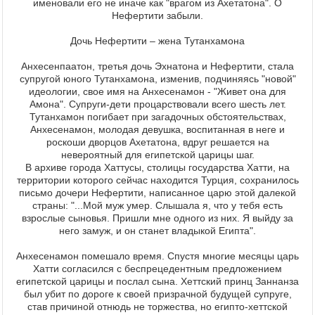
именовали его не иначе как "врагом из Ахетатона". О
Нефертити забыли.
Дочь Нефертити – жена Тутанхамона
Анхесенпаатон, третья дочь Эхнатона и Нефертити, стала
супругой юного Тутанхамона, изменив, подчиняясь "новой"
идеологии, свое имя на Анхесенамон - "Живет она для
Амона". Супруги-дети процарствовали всего шесть лет.
Тутанхамон погибает при загадочных обстоятельствах,
Анхесенамон, молодая девушка, воспитанная в неге и
роскоши дворцов Ахетатона, вдруг решается на
невероятный для египетской царицы шаг.
В архиве города Хаттусы, столицы государства Хатти, на
территории которого сейчас находится Турция, сохранилось
письмо дочери Нефертити, написанное царю этой далекой
страны: "...Мой муж умер. Слышала я, что у тебя есть
взрослые сыновья. Пришли мне одного из них. Я выйду за
него замуж, и он станет владыкой Египта".
Анхесенамон помешало время. Спустя многие месяцы царь
Хатти согласился с беспрецедентным предложением
египетской царицы и послал сына. Хеттский принц Заннанза
был убит по дороге к своей призрачной будущей супруге,
став причиной отнюдь не торжества, но египто-хеттской