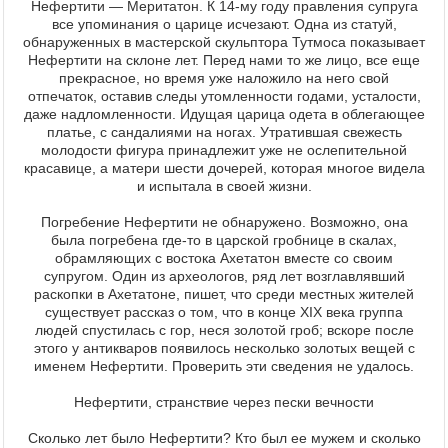
Нефертити — Меритатон. К 14-му году правления супруга
все упоминания о царице исчезают. Одна из статуй,
обнаруженных в мастерской скульптора Тутмоса показывает
Нефертити на склоне лет. Перед нами то же лицо, все еще
прекрасное, но время уже наложило на него свой
отпечаток, оставив следы утомленности годами, усталости,
даже надломленности. Идущая царица одета в облегающее
платье, с сандалиями на ногах. Утратившая свежесть
молодости фигура принадлежит уже не ослепительной
красавице, а матери шести дочерей, которая многое видела
и испытала в своей жизни.
Погребение Нефертити не обнаружено. Возможно, она
была погребена где-то в царской гробнице в скалах,
обрамляющих с востока Ахетатон вместе со своим
супругом. Один из археологов, ряд лет возглавлявший
раскопки в Ахетатоне, пишет, что среди местных жителей
существует рассказ о том, что в конце XIX века группа
людей спустилась с гор, неся золотой гроб; вскоре после
этого у антикваров появилось несколько золотых вещей с
именем Нефертити. Проверить эти сведения не удалось.
Нефертити, странствие через пески вечности
Сколько лет было Нефертити? Кто был ее мужем и сколько