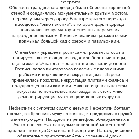
Нефертити.
Обе части грандиозного дворца были обнесены кирпичной
стеной и соединялись монументальным крытым мостом,
перекинутым через дорогу. В центре крытого перехода
находилось "окно явлений", в котором царь и царица
появлялись во время торжественных церемоний
награждения вельмож. К жилым зданиям царской семьи
примыкал большой сад с озером и павильонами.
Стены были украшены росписями: гроздья лотосов и
папирусов, вылетающие из водоемов болотные птицы,
сцены жизни Эхнатона, Нефертити и их шести дочерей.
Роспись полов имитировала водоемы с плавающими
рыбками и порхающими вокруг птицами. Широко
применялась позолота, инкрустация плитками фаянса и
полудрагоценными камнями. Никогда еще в египетском
искусстве не появлялись произведения, столь живо
демонстрирующие чувства царственных супругов.
Нефертити с супругом сидят с детьми; Нефертити болтает
ногами, взобравшись мужу на колени, и придерживает рукой
маленькую дочь. На одном из рельефов, обнаруженных в
Ахетатоне, запечатлен кульминационный момент этой
идиллии - поцелуй Эхнатона и Нефертити. На каждой сцене
обязательно присутствует Атон - солнечный диск с