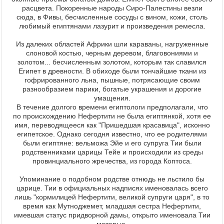
расцвета. Покоренные народы Сиро-Палестины везли
сюда, в Фивы, бесчисленные сосуды с вином, кожи, столь
любимый египтянами лазурит и произведения ремесла.
Из далеких областей Африки шли караваны, нагруженные
слоновой костью, черным деревом, благовониями и
золотом... бесчисленным золотом, которым так славился
Египет в древности. В обиходе были тончайшие ткани из
гофрированного льна, пышные, потрясающие своим
разнообразием парики, богатые украшения и дорогие
умащения.
В течение долгого времени египтологи предполагали, что
по происхождению Нефертити не была египтянкой, хотя ее
имя, переводящееся как "Пришедшая красавица", исконно
египетское. Однако сегодня известно, что ее родителями
были египтяне: вельможа Эйе и его супруга Тии были
родственниками царицы Тейе и происходили из среды
провинциального жречества, из города Коптоса.
Упоминание о подобном родстве отнюдь не льстило бы
царице. Тии в официальных надписях именовалась всего
лишь "кормилицей Нефертити, великой супруги царя", в то
время как Мутноджемет, младшая сестра Нефертити,
имевшая статус придворной дамы, открыто именовала Тии