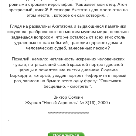
ровными строками иероглифов: "Как живет мой отец, Атон
прекрасный, живой! Я сотворю Ахетатон для моего отца на
этом месте... которое он сам сотворил..."
Глядя на развалины Ахетатона и выдающиеся памятники
искусства, разбросанные по многим музеям мира, невольно
задаешься вопросом: что же осталось от всех этих столь
удаленных от нас событий, трагедии царского дома и
человеческих судеб, занесенных песком?
Пожалуй, немало: нетленность искренних человеческих
чувств, потрясающий своей красотой портрет древней
царицы и пожелтевшие листки дневника Людвига
Борхардта, который, увидев портрет Нефертити в первый
раз, записал на бумаге всего одну фразу: "Описывать
бесцельно, - смотреть!".
Виктор Солкин
Журнал "Новый Акрополь" № 3(16), 2000 г.
***************************
.