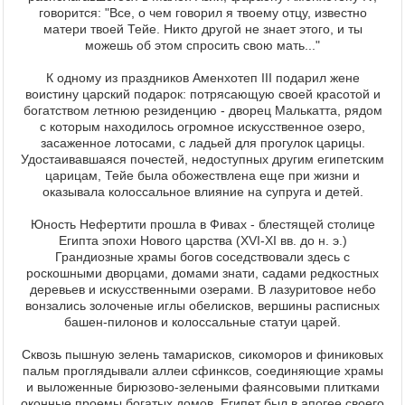
говорится: "Все, о чем говорил я твоему отцу, известно
матери твоей Тейе. Никто другой не знает этого, и ты
можешь об этом спросить свою мать..."
К одному из праздников Аменхотеп III подарил жене
воистину царский подарок: потрясающую своей красотой и
богатством летнюю резиденцию - дворец Малькатта, рядом
с которым находилось огромное искусственное озеро,
засаженное лотосами, с ладьей для прогулок царицы.
Удостаивавшаяся почестей, недоступных другим египетским
царицам, Тейе была обожествлена еще при жизни и
оказывала колоссальное влияние на супруга и детей.
Юность Нефертити прошла в Фивах - блестящей столице
Египта эпохи Нового царства (XVI-XI вв. до н. э.)
Грандиозные храмы богов соседствовали здесь с
роскошными дворцами, домами знати, садами редкостных
деревьев и искусственными озерами. В лазуритовое небо
вонзались золоченые иглы обелисков, вершины расписных
башен-пилонов и колоссальные статуи царей.
Сквозь пышную зелень тамарисков, сикоморов и финиковых
пальм проглядывали аллеи сфинксов, соединяющие храмы
и выложенные бирюзово-зелеными фаянсовыми плитками
оконные проемы богатых домов. Египет был в апогее своего