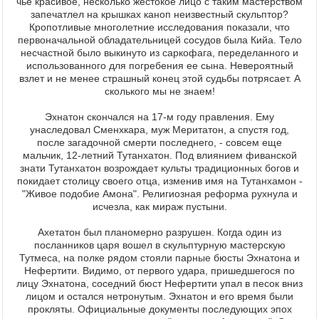
чье красивое, несколько жестокое лицо с таким мастерством
запечатлел на крышках каноп неизвестный скульптор?
Кропотливые многолетние исследования показали, что
первоначальной обладательницей сосудов была Кийа. Тело
несчастной было выкинуто из саркофага, переделанного и
использованного для погребения ее сына. Невероятный
взлет и не менее страшный конец этой судьбы потрясает. А
сколького мы не знаем!
Эхнатон скончался на 17-м году правления. Ему
унаследовал Сменхкара, муж Меритатон, а спустя год,
после загадочной смерти последнего, - совсем еще
мальчик, 12-летний Тутанхатон. Под влиянием фиванской
знати Тутанхатон возрождает культы традиционных богов и
покидает столицу своего отца, изменив имя на Тутанхамон -
"Живое подобие Амона". Религиозная реформа рухнула и
исчезла, как мираж пустыни.
Ахетатон был планомерно разрушен. Когда один из
посланников царя вошел в скульптурную мастерскую
Тутмеса, на полке рядом стояли парные бюсты Эхнатона и
Нефертити. Видимо, от первого удара, пришедшегося по
лицу Эхнатона, соседний бюст Нефертити упал в песок вниз
лицом и остался нетронутым. Эхнатон и его время были
прокляты. Официальные документы последующих эпох