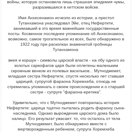
войны, которую остановила лишь страшная эпидемия чумы,
разразившаяся в хеттском войске.
Имя Анхесенамон исчезло из истории, а престол
Тутанхамона унаследовал Эйе, отец Нефертити,
занимавший в это время важнейшие государственные
посты. Косвенное последнее упоминание об Анхесенамон,
возможно, самое трогательное из всех, было обнаружено в
1922 году при раскопках знаменитой гробницы
Тутанхамона.
змея и коршун - символы царской власти - на лбу одного из
золотых саркофагов царя были оплетены маленьким
скромным венком из полевых васильков... Мутноджемет,
младшая сестра Нефертити, спустя несколько лет ставшая
царицей, супругой фараона Хоремхеба, отнюдь не
стремилась упоминать о своем происхождении и о старшей
сестре - супруге "фараона-еретика".
Удивительно, что с Мутноджемет повторилась история
Нефертити: царица тщетно пыталась родить фараону сына-
наследника. Однако вырождение царского дома было
налицо. Его результат ужасает: то, что осталось от тела
Мутноджемет, было обнаружено вместе с
мертворожденным ребенком; супруга Хоремхеба