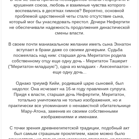
крушения союза, любовь и взаимные чувства которого
воспевались в десятках гимнов? Вероятно, основной
проблемой царственной четы стало отсутствие сына,
который мог бы унаследовать престол. Дочери Нефертити
не обеспечивали надежность продолжения династической
смены власти.
В своем почти маниакальном желании иметь сына Эхнатон
вступает в браки даже со своими дочерьми. Судьба
посмеялась над ним: старшая дочь Меритатон родила
собственному отцу еще одну дочь - Меритатон Ташерит
("Меритатон-младшую"), одна из младших - Ахесенпаатон -
еще одну дочь...
Однако триумф Кийи, родившей царю сыновей, был
недолог. Она исчезает на 16-м году правления супруга.
Придя к власти, старшая дочь Нефертити, Меритатон,
тотально уничтожила не только изображения, но и
практически все упоминания о ненавистной обитательнице
Мару-Атона, заменив их своими собственными
изображениями и именами.
С точки зрения древнеегипетской традиции, подобный акт
был самым страшным проклятием, какое можно было