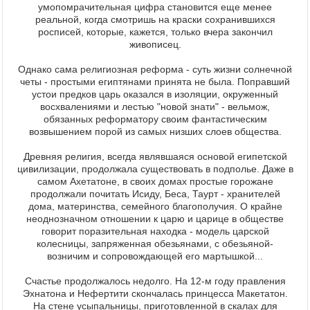
умопомрачительная цифра становится еще менее
реальной, когда смотришь на краски сохранившихся
росписей, которые, кажется, только вчера закончил
живописец.
Однако сама религиозная реформа - суть жизни солнечной
четы - простыми египтянами принята не была. Поправший
устои предков царь оказался в изоляции, окруженный
восхвалениями и лестью "новой знати" - вельмож,
обязанных реформатору своим фантастическим
возвышением порой из самых низших слоев общества.
Древняя религия, всегда являвшаяся основой египетской
цивилизации, продолжала существовать в подполье. Даже в
самом Ахетатоне, в своих домах простые горожане
продолжали почитать Исиду, Беса, Таурт - хранителей
дома, материнства, семейного благополучия. О крайне
неоднозначном отношении к царю и царице в обществе
говорит поразительная находка - модель царской
колесницы, запряженная обезьянами, с обезьяной-
возничим и сопровождающей его мартышкой...
Счастье продолжалось недолго. На 12-м году правления
Эхнатона и Нефертити скончалась принцесса Макетатон.
На стене усыпальницы, приготовленной в скалах для