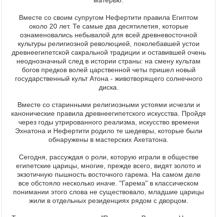
матерью.
Вместе со своим супругом Нефертити правила Египтом
около 20 лет. Те самые два десятилетия, которые
ознаменовались небывалой для всей древневосточной
культуры религиозной революцией, поколебавшей устои
древнеегипетской сакральной традиции и оставившей очень
неоднозначный след в истории страны: на смену культам
богов предков волей царственной четы пришел новый
государственный культ Атона - животворящего солнечного
диска.
Вместе со старинными религиозными устоями исчезли и
канонические правила древнеегипетского искусства. Пройдя
через годы утрированного реализма, искусство времени
Эхнатона и Нефертити родило те шедевры, которые были
обнаружены в мастерских Ахетатона.
Сегодня, рассуждая о роли, которую играли в обществе
египетские царицы, многие, прежде всего, видят золото и
экзотичную пышность восточного гарема. На самом деле
все обстояло несколько иначе. "Гарема" в классическом
понимании этого слова не существовало, младшие царицы
жили в отдельных резиденциях рядом с дворцом.