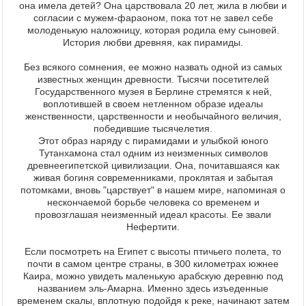
она имела детей? Она царствовала 20 лет, жила в любви и
согласии с мужем-фараоном, пока тот не завел себе
молоденькую наложницу, которая родила ему сыновей.
История любви древняя, как пирамиды.
Без всякого сомнения, ее можно назвать одной из самых
известных женщин древности. Тысячи посетителей
Государственного музея в Берлине стремятся к ней,
воплотившей в своем нетленном образе идеалы
женственности, царственности и необычайного величия,
победившие тысячелетия.
Этот образ наряду с пирамидами и улыбкой юного
Тутанхамона стал одним из неизменных символов
древнеегипетской цивилизации. Она, почитавшаяся как
живая богиня современниками, проклятая и забытая
потомками, вновь "царствует" в нашем мире, напоминая о
нескончаемой борьбе человека со временем и
провозглашая неизменный идеал красоты. Ее звали
Нефертити.
Если посмотреть на Египет с высоты птичьего полета, то
почти в самом центре страны, в 300 километрах южнее
Каира, можно увидеть маленькую арабскую деревню под
названием эль-Амарна. Именно здесь изъеденные
временем скалы, вплотную подойдя к реке, начинают затем