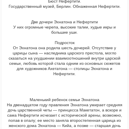
Бюст Нефертити.
Государственный музей, Берлин. Обнаженная Нефертити.
Две дочери Эхнатона и Нефертити
У них огромные черепа, высокие талии, худые икры и
большие уши.
Подросток
От Эхнатона она родила шесть дочерей. Отсутствие у
царицы сына — наследника царского престола, могло
сказаться на ухудшении взаимоотношений внутри царской
семьи, любовь которой стала одним из основных сюжетов
для художников Ахетатона — столицы Эхнатона и
Нефертити.
Маленький ребенок семьи Эхнатона
На двенадцатом году правления Эхнатона умирает средняя
дочь царственной четы — принцесса Макетатон, а вскоре и
сама Нефертити исчезает с исторической арены, возможно,
попав в опалу; ее место заняла второстепенная царица из
женского дома Эхнатона — Кийа, а позже — старшая дочь