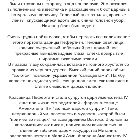
были отложены в сторону, в ход пошли руки. Это оказался
выполненный из известняка и раскрашенный бюст царицы в
натуральную величину. Телесный цвет затылка, красные
ленты, спускающиеся вдоль шеи, синий головной убор.
Наконец бюст был поднят.
Очень трудно найти слова, чтобы передать все великолепие
этого портрета царицы Нефертити. Нежный овал лица,
красиво очерченный небольшой рот, прямой нос,
прекрасные миндалевидные глаза, слегка прикрытые
широкими тяжелыми веками.
В правом глазу сохранилась вставка из горного хрусталя со
зрачком из черного дерева. Высокий синий парик обвит
"золотой" повязкой, украшенной "самоцветами". На лбу
когда-то находился урей - священная змея, считавшаяся в
Египте символом царской власти.
Красавица Нефертити стала супругой царя Аменхотепа IV
еще при жизни его родителей - фараона-солнце
Аменхотепа III и "великой царской супруги" Тейе,
неординарный ум, властность и мудрость которой были
"притчей во языцех" на всем древнем Востоке. В одном из
дипломатических писем, написанном клинописью на
глиняной табличке царем государства Митанни,
располагавшегося в Малой Азии, фараону Аменхотепу IV,