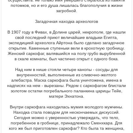
осуществить: не только имя умершего стиралось из памяти
потомков, но и его душа лишалась благополучия в жизни
загробной.
Загадочная находка археологов
В 1907 году в Фивах, в Долине царей, некрополе, где нашли
свой последний приют величайшие владыки Египта,
экспедицией археолога Айртона было сделано загадочное
открытие. Каменные ступеньки вели в крохотную гробницу.
Женский саркофаг, валявшийся на полу грубо вырубленной
в скале комнаты, был частично открыт с одного бока.
Над ним в нише стояли четыре канопы - сосуды для
внутренностей, выполненные из сливочно-желтого
алебастра. Маска саркофага была уничтожена, имена в
надписях на нем - вырезаны. Рядом с саркофагом блистали
золотом остатки погребального паланкина царицы Тейе,
матери Эхнатона.
Внутри саркофага находилась мумия молодого мужчины.
Находка стала поводом для нескончаемых дискуссий.
Сегодня можно с уверенностью утверждать, что тело,
погребенное в гробнице, принадлежало Сменхкара. Для
кого же был приготовлен саркофаг? Кто была та женщина,