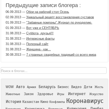
Предыдущие записи блогера :
06.09.2013
—
Обои на рабочий стол Осень
02.09.2013
—
Уникальный рецепт восстановления суставов
01.09.2013
—
"Забавные помпоны".Журнал по рукоделию.
01.09.2013
—
Вот уже и СЕНТЯБРЬ
31.08.2013
—
Суббота, друзья!!!
31.08.2013
—
Интересные факты
31.08.2013
—
Полезный сайт
31.08.2013
—
Женщина - как...
30.08.2013
—
7 странных свадебных традиций со всего мира
Авто
Беларусь
WOW
Бизнес
Видео
Дети
Армия
Жесть
Интернет
Закон
Здоровье
Животные
Игры
Искусство
Коронавирус
История
Казахстан
Кино
Конфликты
Кулинария
Ликбез
Косметичка