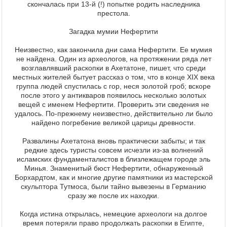
скончалась при 13-й (!) попытке родить наследника
престола.
Загадка мумии Нефертити
Неизвестно, как закончила дни сама Нефертити. Ее мумия
не найдена. Один из археологов, на протяжении ряда лет
возглавлявший раскопки в Ахетатоне, пишет, что среди
местных жителей бытует рассказ о том, что в конце XIX века
группа людей спустилась с гор, неся золотой гроб; вскоре
после этого у антикваров появилось несколько золотых
вещей с именем Нефертити. Проверить эти сведения не
удалось. По-прежнему неизвестно, действительно ли было
найдено погребение великой царицы древности.
Развалины Ахетатона вновь практически забыты; и так
редкие здесь туристы совсем исчезли из-за волнений
исламских фундаменталистов в близлежащем городе эль
Минья. Знаменитый бюст Нефертити, обнаруженный
Борхардтом, как и многие другие памятники из мастерской
скульптора Тутмоса, были тайно вывезены в Германию
сразу же после их находки.
Когда истина открылась, немецкие археологи на долгое
время потеряли право продолжать раскопки в Египте,