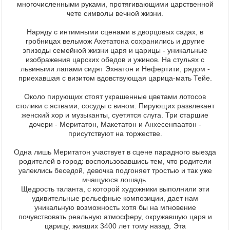
многочисленными руками, протягивающими царственной
чете символы вечной жизни.
Наряду с интимными сценами в дворцовых садах, в
гробницах вельмож Ахетатона сохранились и другие
эпизоды семейной жизни царя и царицы - уникальные
изображения царских обедов и ужинов. На стульях с
львиными лапами сидят Эхнатон и Нефертити, рядом -
приехавшая с визитом вдовствующая царица-мать Тейе.
Около пирующих стоят украшенные цветами лотосов
столики с яствами, сосуды с вином. Пирующих развлекает
женский хор и музыканты, суетятся слуга. Три старшие
дочери - Меритатон, Макетатон и Анхесенпаатон -
присутствуют на торжестве.
Одна лишь Меритатон участвует в сцене парадного выезда
родителей в город: воспользовавшись тем, что родители
увлеклись беседой, девочка подгоняет тростью и так уже
мчащуюся лошадь.
Щедрость таланта, с которой художники выполнили эти
удивительные рельефные композиции, дает нам
уникальную возможность хотя бы на мгновение
почувствовать реальную атмосферу, окружавшую царя и
царицу, живших 3400 лет тому назад. Эта