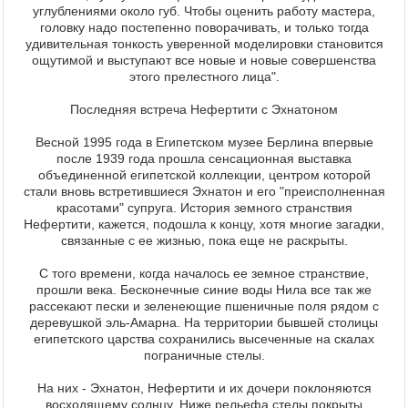
углублениями около губ. Чтобы оценить работу мастера,
головку надо постепенно поворачивать, и только тогда
удивительная тонкость уверенной моделировки становится
ощутимой и выступают все новые и новые совершенства
этого прелестного лица".
Последняя встреча Нефертити с Эхнатоном
Весной 1995 года в Египетском музее Берлина впервые
после 1939 года прошла сенсационная выставка
объединенной египетской коллекции, центром которой
стали вновь встретившиеся Эхнатон и его "преисполненная
красотами" супруга. История земного странствия
Нефертити, кажется, подошла к концу, хотя многие загадки,
связанные с ее жизнью, пока еще не раскрыты.
С того времени, когда началось ее земное странствие,
прошли века. Бесконечные синие воды Нила все так же
рассекают пески и зеленеющие пшеничные поля рядом с
деревушкой эль-Амарна. На территории бывшей столицы
египетского царства сохранились высеченные на скалах
пограничные стелы.
На них - Эхнатон, Нефертити и их дочери поклоняются
восходящему солнцу. Ниже рельефа стелы покрыты