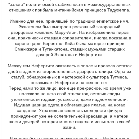
"залога" политической стабильности в межгосударственных
отношениях прибыла митаннийская принцесса Тадухеппа.
Именно для нее, принявшей по традиции египетское имя,
Эхнатоном был выстроен роскошный загородный
дворцовый комплекс Мару-Атон. На изображениях пиров
она, практически ставшая соправителем, иногда показана в
короне царя! Вероятно, Кийа была матерью принцев
Сменхкара и Тутанхатона, ставших мужьями старших
дочерей Эхнатона и Нефертити.
Между тем Нефертити оказалась в опале и провела остаток
дней в одном из второстепенных дворцов столицы. Одна из
статуй, обнаруженных в мастерской скульптора Тутмеса,
показывает Нефертити на склоне лет.
Перед нами то же лицо, все еще прекрасное, но время уже
наложило на него свой отпечаток, оставив следы
утомленности годами, усталости, даже надломленности.
Идущая царица одета в облегающее платье, на ногах
сандалии. Утратившая свежесть молодости фигура
принадлежит уже не ослепительной красавице, а матери
шести дочерей, которая многое видела и испытала в своей
жизни.
В чем же была причина неожиданной опалы Нефертити и