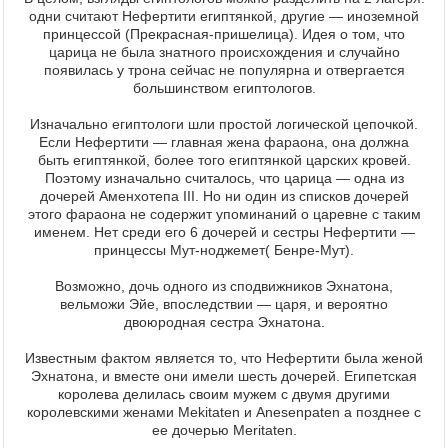
одни считают Нефертити египтянкой, другие — иноземной
принцессой (Прекрасная-пришелица). Идея о том, что
царица не была знатного происхождения и случайно
появилась у трона сейчас не популярна и отвергается
большинством египтологов.
Изначально египтологи шли простой логической цепочкой.
Если Нефертити — главная жена фараона, она должна
быть египтянкой, более того египтянкой царских кровей.
Поэтому изначально считалось, что царица — одна из
дочерей Аменхотепа III. Но ни один из списков дочерей
этого фараона не содержит упоминаний о царевне с таким
именем. Нет среди его 6 дочерей и сестры Нефертити —
принцессы Мут-ноджемет( Бенре-Мут).
Возможно, дочь одного из сподвижников Эхнатона,
вельможи Эйе, впоследствии — царя, и вероятно
двоюродная сестра Эхнатона.
Известным фактом является то, что Нефертити была женой
Эхнатона, и вместе они имели шесть дочерей. Египетская
королева делилась своим мужем с двумя другими
королевскими женами Mekitaten и Anesenpaten а позднее с
ее дочерью Meritaten.