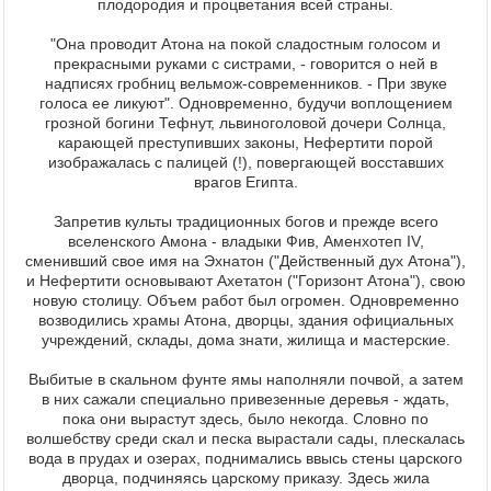
плодородия и процветания всей страны.
"Она проводит Атона на покой сладостным голосом и
прекрасными руками с систрами, - говорится о ней в
надписях гробниц вельмож-современников. - При звуке
голоса ее ликуют". Одновременно, будучи воплощением
грозной богини Тефнут, львиноголовой дочери Солнца,
карающей преступивших законы, Нефертити порой
изображалась с палицей (!), повергающей восставших
врагов Египта.
Запретив культы традиционных богов и прежде всего
вселенского Амона - владыки Фив, Аменхотеп IV,
сменивший свое имя на Эхнатон ("Действенный дух Атона"),
и Нефертити основывают Ахетатон ("Горизонт Атона"), свою
новую столицу. Объем работ был огромен. Одновременно
возводились храмы Атона, дворцы, здания официальных
учреждений, склады, дома знати, жилища и мастерские.
Выбитые в скальном фунте ямы наполняли почвой, а затем
в них сажали специально привезенные деревья - ждать,
пока они вырастут здесь, было некогда. Словно по
волшебству среди скал и песка вырастали сады, плескалась
вода в прудах и озерах, поднимались ввысь стены царского
дворца, подчиняясь царскому приказу. Здесь жила