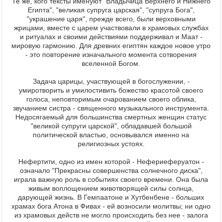
Те же, кого тексты именуют "Владычица Верхнего и Нижнего
Египта", "великая супруга царская", "супруга Бога",
"украшение царя", прежде всего, были верховными
жрицами, вместе с царем участвовали в храмовых службах
и ритуалах и своими действиями поддерживал и Маат -
мировую гармонию. Для древних египтян каждое новое утро
- это повторение изначального момента сотворения
вселенной Богом.
Задача царицы, участвующей в богослужении, -
умиротворить и умилостивить божество красотой своего
голоса, неповторимым очарованием своего облика,
звучанием систра - священного музыкального инструмента.
Недосягаемый для большинства смертных женщин статус
"великой супруги царской", обладавшей большой
политической властью, основывался именно на
религиозных устоях.
Нефертити, одно из имен которой - Нефериеферуатон -
означало "Прекрасны совершенства солнечного диска",
играла важную роль в событиях своего времени. Она была
живым воплощением животворящей силы солнца,
дарующей жизнь. В Гемпаатоне и Хутбенбене - больших
храмах бога Атона в Фивах - ей возносили молитвы; ни одно
из храмовых действ не могло происходить без нее - залога