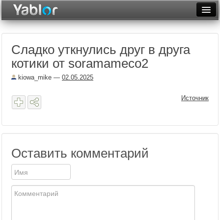
Разместить статью
Войти
Сладко уткнулись друг в друга
Неделя
котики от soramameco2
Месяц
kiowa_mike
—
02.05.2025
Рейтинги
Источник
Архив
Фототоп
Видеотоп
Оставить комментарий