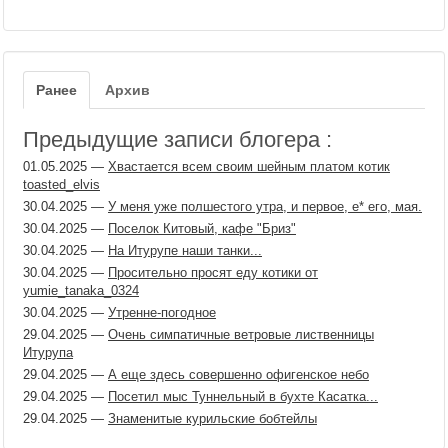
Ранее
Архив
Предыдущие записи блогера :
01.05.2025
—
Хвастается всем своим шейным платом котик
toasted_elvis
30.04.2025
—
У меня уже полшестого утра, и первое, е​* его, мая.
30.04.2025
—
Поселок Китовый, кафе "Бриз"
30.04.2025
—
На Итурупе наши танки...
30.04.2025
—
Просительно просят еду котики от
yumie_tanaka_0324
30.04.2025
—
Утренне-погодное
29.04.2025
—
Очень симпатичные ветровые лиственницы
Итурупа
29.04.2025
—
А еще здесь совершенно офигенское небо
29.04.2025
—
Посетил мыс Туннельный в бухте Касатка...
29.04.2025
—
Знаменитые курильские бобтейлы