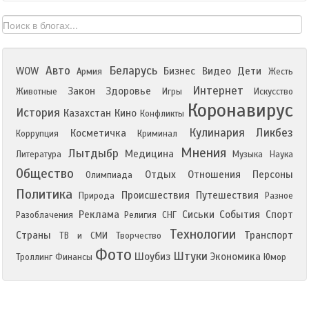
Авто
Беларусь
WOW
Бизнес
Видео
Дети
Армия
Жесть
Интернет
Закон
Здоровье
Животные
Игры
Искусство
Коронавирус
История
Казахстан
Кино
Конфликты
Кулинария
Ликбез
Косметичка
Коррупция
Криминал
Мнения
Лытдыбр
Медицина
Литература
Музыка
Наука
Общество
Отдых
Отношения
Персоны
Олимпиада
Политика
Происшествия
Путешествия
Природа
Разное
Реклама
Сиськи
События
Спорт
Разоблачения
Религия
СНГ
Технологии
Страны
Транспорт
ТВ и СМИ
Творчество
Фото
Штуки
Шоубиз
Экономика
Троллинг
Финансы
Юмор