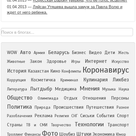
02.04.2013
—
«Одесская Барби» уверена, что ее голос исцеляет
01.04.2013
—
Ляйсан Утяшева вышла замуж за Павла Волю и
ждет от него ребенка.
Авто
Беларусь
WOW
Бизнес
Видео
Дети
Армия
Жесть
Интернет
Закон
Здоровье
Животные
Игры
Искусство
Коронавирус
История
Казахстан
Кино
Конфликты
Кулинария
Ликбез
Косметичка
Коррупция
Криминал
Мнения
Лытдыбр
Медицина
Литература
Музыка
Наука
Общество
Отдых
Отношения
Персоны
Олимпиада
Политика
Происшествия
Путешествия
Природа
Разное
Реклама
Сиськи
События
Спорт
Разоблачения
Религия
СНГ
Технологии
Страны
Транспорт
ТВ и СМИ
Творчество
Фото
Штуки
Шоубиз
Экономика
Троллинг
Финансы
Юмор