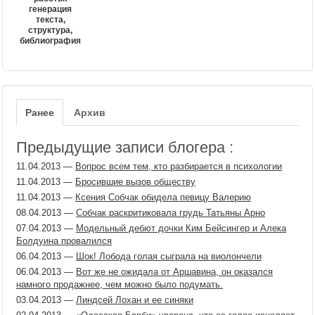
генерация
текста,
структура,
библиография
Ранее
Архив
Предыдущие записи блогера :
11.04.2013
—
Вопрос всем тем, кто разбирается в психологии
11.04.2013
—
Бросившие вызов обществу
11.04.2013
—
Ксения Собчак обидела певицу Валерию
08.04.2013
—
Собчак раскритиковала грудь Татьяны Арно
07.04.2013
—
Модельный дебют дочки Ким Бейсингер и Алека
Болдуина провалился
06.04.2013
—
Шок! Лобода голая сыграла на виолончели
06.04.2013
—
Вот же не ожидала от Аршавина, он оказался
намного продажнее, чем можно было подумать.
03.04.2013
—
Линдсей Лохан и ее синяки