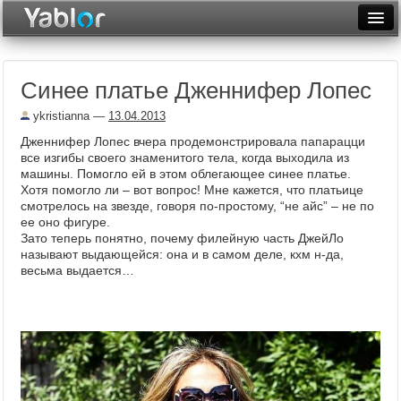
Разместить статью
Войти
Синее платье Дженнифер Лопес
Неделя
ykristianna
—
13.04.2013
Месяц
Дженнифер Лопес вчера продемонстрировала папарацци
все изгибы своего знаменитого тела, когда выходила из
Рейтинги
машины. Помогло ей в этом облегающее синее платье.
Хотя помогло ли – вот вопрос! Мне кажется, что платьице
Архив
смотрелось на звезде, говоря по-простому, “не айс” – не по
ее оно фигуре.
Фототоп
Зато теперь понятно, почему филейную часть ДжейЛо
называют выдающейся: она и в самом деле, кхм н-да,
Видеотоп
весьма выдается…