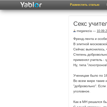
Разместить статью
Секс учите
meganezia
—
10.09.
Френд-лента и особе
В элитной московско
Сейчас выяснилось, 
Степень добровольно
применял учитель - г
Ну, типа "лохотроно
Ученицам было по 16
Во всем мире такие и
"добровольно". Если 
уголовное.
Как в МН решался бы