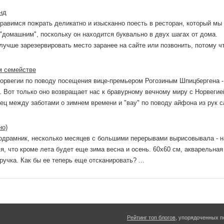
нд
равимся пожрать деликатно и изысканно поесть в ресторан, который мы
домашним", поскольку он находится буквально в двух шагах от дома.
учше зарезервировать место заранее на сайте или позвонить, потому ч
м семействе
Норвегии по поводу посещения вице-премьером Рогозиным Шпицбергена -
. Вот только оно возвращает нас к бравурному вечному миру с Норвегие
ец между заботами о зимнем времени и "вау" по поводу айфона из рук с
но)
подрамник, несколько месяцев с большими перерывами вырисовывала - н
я, что кроме лета будет еще зима весна и осень. 60х60 см, акварельная
ручка. Как бы ее теперь еще отсканировать? ...
Рейтинг топ блогов
, упорядоченных п