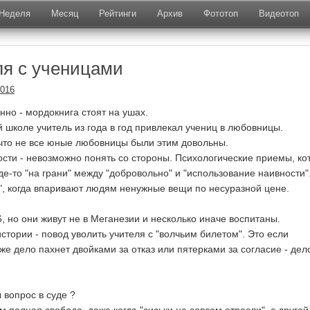
Неделя
Месяц
Рейтинги
Архив
Фототоп
Видеотоп
ля с ученицами
2016
нно - мордокнига стоят на ушах.
й школе учитель из года в год привлекал учениц в любовницы.
что не все юные любовницы были этим довольны.
сти - невозможно понять со стороны. Психологические приемы, ко
де-то "на грани" между "добровольно" и "использование наивности"
в", когда впаривают людям ненужные вещи по несуразной цене.
, но они живут не в Меганезии и несколько иначе воспитаны.
стории - повод уволить учителя с "волчьим билетом". Это если
же дело пахнет двойками за отказ или пятерками за согласие - дел
 вопрос в суде ?