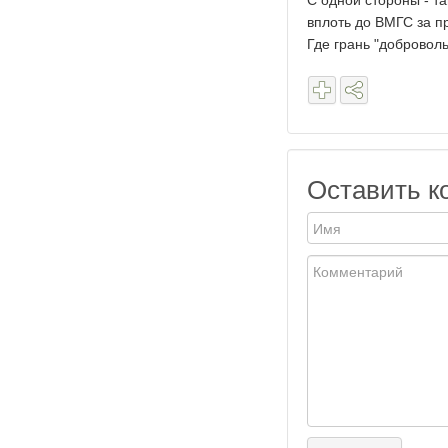
С одной стороны - та
вплоть до ВМГС за п
Где грань "доброволь
Оставить к