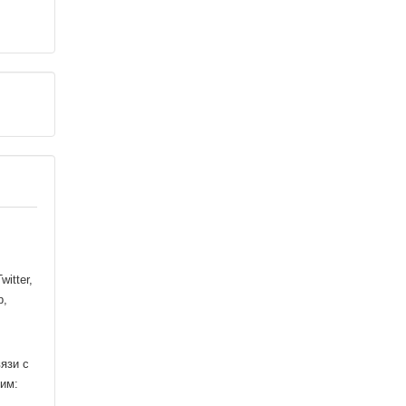
itter,
р,
язи с
 им: