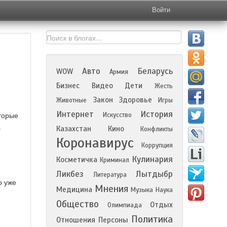
Войти
Авто
Беларусь
WOW
Армия
Бизнес
Видео
Дети
Жесть
Закон
Здоровье
Животные
Игры
Интернет
История
Искусство
торые
.
Казахстан
Кино
Конфликты
Коронавирус
Коррупция
Кулинария
Косметичка
Криминал
Ликбез
Лытдыбр
Литература
о уже
Мнения
Медицина
Музыка
Наука
Общество
Отдых
Олимпиада
Политика
Отношения
Персоны