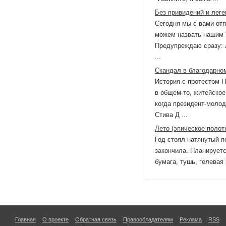
Без привидений и леге
Сегодня мы с вами отп
можем назвать нашим "
Предупреждаю сразу: л
...
Скандал в благодарно
История с протестом 
в общем-то, житейское
когда президент-молод
Стива Д ...
Лето (эпическое полот
Год стоял натянутый 
закончила. Планируетс
бумага, тушь, гелевая 
Главная
О проекте
Обратная связь
Правообладателям
Реклама
RSS