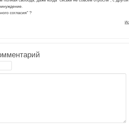
м полная свобода, даже когда "сиськи не совсем отросли", с другой
ринуждение.
ного согласия" ?
Ис
омментарий