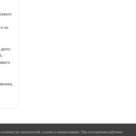
 смело
то он
 дело,
й,
амого
аконец
о количеству посетителей, ссылок и комментариев. При составлении рейтинга