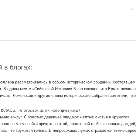
 в блогах:
юллера рассматривались в особом историческом собрании, состоявшем
. В одном месте «Сибирской Истории» было сказано, что Ермак позвол
ичать. Ломоносов и другие члены исторического собрания заметили, что
АСЬ... // отрывок из личного дневника /
бычно вокруг. С золотых деревьев опадают жёлтые листья и кружатся,
ловно не могут найти приюта на этой, промокшей от бесконечных дождей
так, что кружится голова. В непросохших лужах отражается тёмно-серое