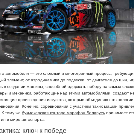
ого автомобиля — это сложный и многогранный процесс, требующи
ый элемент, от аэродинамики до подвески, от двигателя до шин, иг
ь в создании машины, способной одержать победу на самых слож
еры и механики, работающие над этими автомобилями, создают н
стоящие произведения искусства, которые объединяют технологии
евнования. Конечно, соревнования с участием таких машин привле
 К тому же
букмекерская контора марафон Беларусь
принимает ст
тия в мире автоспорта.
актика: ключ к победе