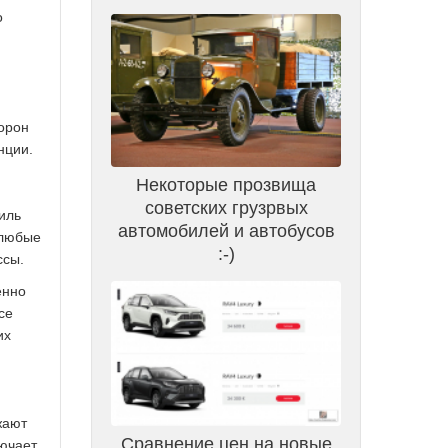
о
торон
нции.
Некоторые прозвища
советских грузрвых
иль
автомобилей и автобусов
 любые
:-)
ссы.
енно
се
их
жают
Сравнение цен на новые
лючает