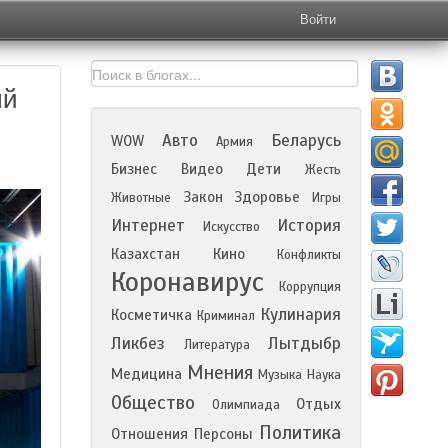
Войти
ый
Авто
Беларусь
WOW
Армия
Бизнес
Видео
Дети
Жесть
Закон
Здоровье
Животные
Игры
Интернет
История
Искусство
Казахстан
Кино
Конфликты
Коронавирус
Коррупция
Кулинария
Косметичка
Криминал
Ликбез
Лытдыбр
Литература
Мнения
Медицина
Музыка
Наука
Общество
Отдых
Олимпиада
Политика
Отношения
Персоны