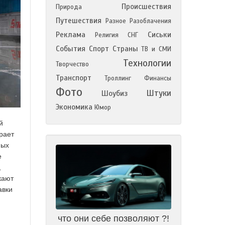
Происшествия
Природа
Путешествия
Разное
Разоблачения
Реклама
Сиськи
Религия
СНГ
События
Спорт
Страны
ТВ и СМИ
Технологии
Творчество
Транспорт
Троллинг
Финансы
Фото
Штуки
Шоубиз
Экономика
Юмор
й
рает
ных
е
,
кают
авки
что они себе позволяют ?!