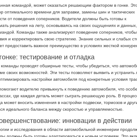
анная командой, может оказаться решающим фактором в гонке. Эт
ор оптимального времени для заправки, замены шин и тактических
сти от поведения соперников. Водители должны быть готовы к
ать решения на лету, основываясь на своих ощущениях и данных,
мандой. Команды также анализируют поведение соперников, чтобы
твия и корректировать свою стратегию. Знание сильных и слабых с
ет предоставить важное преимущество в условиях жесткой конкуре
гонке: тестирование и отладка
 команды проводят обширные тесты, чтобы убедиться, что автомоб
ме своих возможностей. Эти тесты позволяют выявить и устранить
 оптимизировать настройки автомобиля под конкретные условия тра
помогают водителю привыкнуть к поведению автомобиля, что особ
ассах, где каждая деталь может сыграть решающую роль. В процес
а может вносить изменения в настройки подвески, тормозов и друг
ься идеального баланса между скоростью и управляемостью.
овершенствование: инновации в действии
огии и исследования в области автомобильной инженерии продол
нды должны быть готовы адаптироваться к новым условиям. Это вк