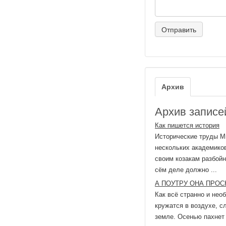
Архив
Архив записей
Как пишется история
Исторические труды М
нескольких академиков
своим козакам разбойн
сём деле должно ...
А ПОУТРУ ОНА ПРОСНУЛ
Как всё странно и нео
кружатся в воздухе, с
земле. Осенью пахнет 