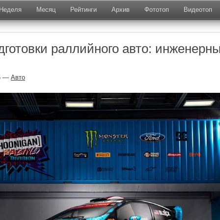
Неделя
Месяц
Рейтинги
Архив
Фототоп
Видеотоп
дготовки раллийного авто: инженерн
5 —
Авто