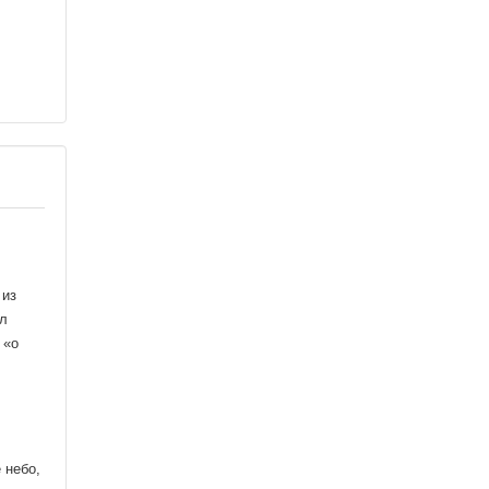
 из
ял
 «о
,
 небо,