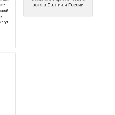
авто в Балтии и России
ния
ивной
на
могут