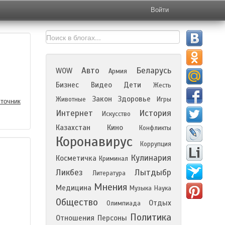
Войти
Авто
Беларусь
WOW
Армия
Бизнес
Видео
Дети
Жесть
Закон
Здоровье
Животные
Игры
точник
Интернет
История
Искусство
Казахстан
Кино
Конфликты
Коронавирус
Коррупция
Кулинария
Косметичка
Криминал
Ликбез
Лытдыбр
Литература
Мнения
Медицина
Музыка
Наука
Общество
Отдых
Олимпиада
Политика
Отношения
Персоны