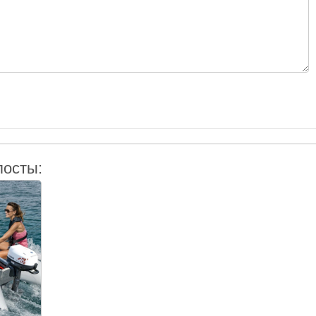
посты: