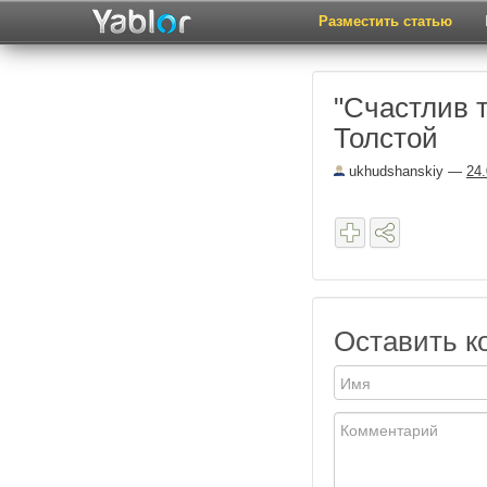
Разместить статью
"Счастлив т
Толстой
ukhudshanskiy
—
24
Оставить к