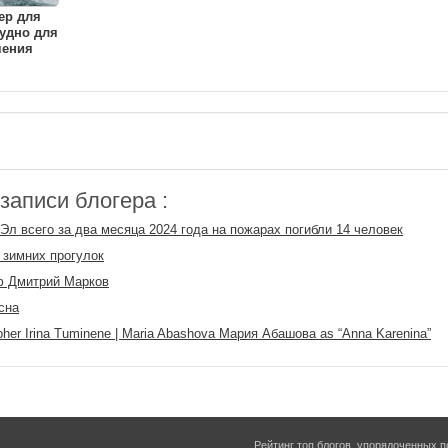
ер для
удно для
чения
аписи блогера :
Эл всего за два месяца 2024 года на пожарах погибли 14 человек
 зимних прогулок
ф Дмитрий Марков
сна
pher Irina Tuminene | Maria Abashova Мария Абашова as “Anna Karenina”
Рейтинг топ блогов
, упорядоченных п