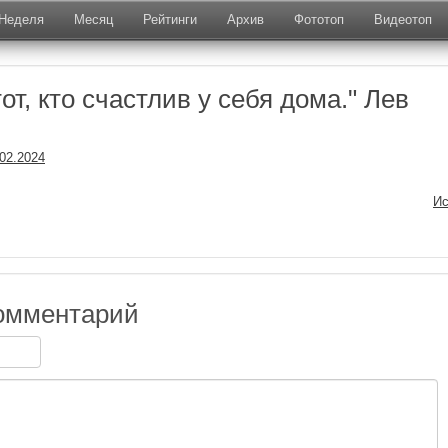
Неделя
Месяц
Рейтинги
Архив
Фототоп
Видеотоп
от, кто счастлив у себя дома." Лев
.02.2024
Ис
омментарий