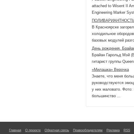
attached to Wisent II 
Engineering Marker Syste
ПОЛИВАРИАНТНОСТ
В Красноярске загоре
холодильное обородов
базовых модулей разгон
День рождения. Брайа
Брайан Гарольд Мэй (B
гитарист группы Queen
«Милашка» Верочка
Знаете, что меня боль
руководствуются эмоц
у них маловато. Фото:
большинство ...
Главная
О проекте
Обратная связь
Правообладателям
Реклама
RSS