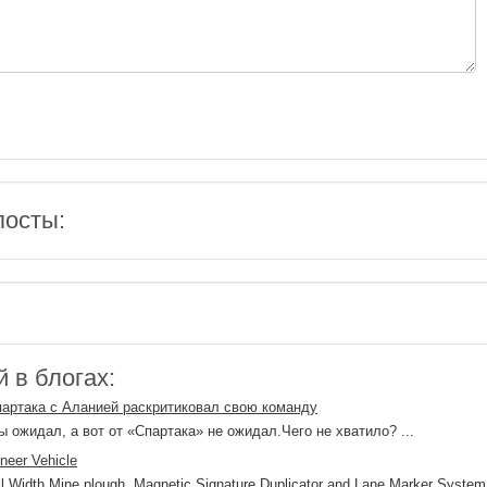
посты:
 в блогах:
партака с Аланией раскритиковал свою команду
ы ожидал, а вот от «Спартака» не ожидал.Чего не хватило? ...
neer Vehicle
l Width Mine plough, Magnetic Signature Duplicator and Lane Marker System