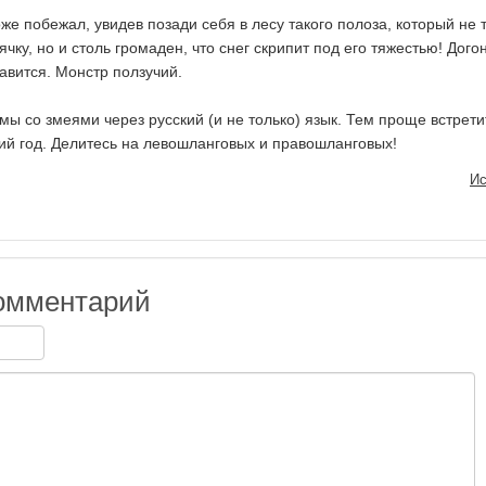
оже побежал, увидев позади себя в лесу такого полоза, который не 
ячку, но и столь громаден, что снег скрипит под его тяжестью! Догон
авится. Монстр ползучий.
мы со змеями через русский (и не только) язык. Тем проще встрети
й год. Делитесь на левошланговых и правошланговых!
Ис
омментарий