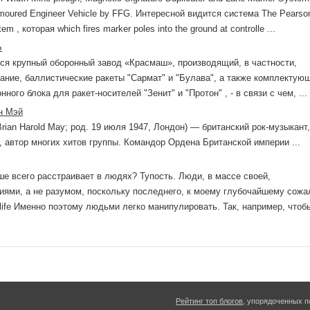
Armoured Engineer Vehicle by FFG. Интересной видится система The Pearso
m , которая which fires marker poles into the ground at controlle ...
Ь
лся крупный оборонный завод «Красмаш», производящий, в частности,
ание, баллистические ракеты "Сармат" и "Булава", а также комплектую
ного блока для ракет-носителей "Зенит" и "Протон" , - в связи с чем, ...
н Мэй
rian Harold May; род. 19 июля 1947, Лондон) — британский рок-музыкант,
, автор многих хитов группы. Командор Ордена Британской империи ...
ше всего расстраивает в людях? Тупость. Люди, в массе своей,
иями, а не разумом, поскольку последнего, к моему глубочайшему сожа
 life Именно поэтому людьми легко манипулировать. Так, например, чтоб
Рейтинг топ блогов
, упорядоченных п