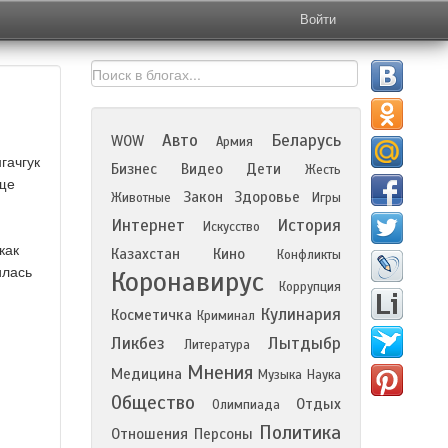
Войти
Авто
Беларусь
WOW
Армия
гачгук
Бизнес
Видео
Дети
Жесть
еще
Закон
Здоровье
Животные
Игры
Интернет
История
Искусство
как
Казахстан
Кино
Конфликты
илась
Коронавирус
Коррупция
Кулинария
Косметичка
Криминал
Ликбез
Лытдыбр
Литература
Мнения
Медицина
Музыка
Наука
Общество
Отдых
Олимпиада
Политика
Отношения
Персоны