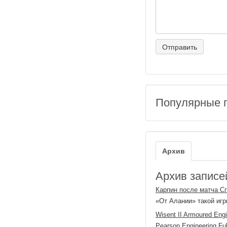
Популярные 
Архив
Архив записей
Карпин после матча С
«От Алании» такой игр
Wisent II Armoured Engi
Pearson Engineering Ful