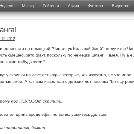
Неделя
Месяц
Рейтинги
Архив
Фототоп
Видеотоп
анга!
.12.2012
ли перевести на немецкий "Чингачгук Большой Змей", получится Чин
сть смешно, зато факт, поскольку по немецки шланг = змея. Ну а 
ыке какие-нибудь змеи?
у: у скрипки на деке есть
эфы
, которые, как известно, не что иное, 
итые змеи. А как вам известная с детских лет песенка "В лесу род
астому под ПОЛОЗОМ скрипит...
ядовитая дрянь вроде эфы, но вы вслушайтесь дальше:
гая торопится, бежит.