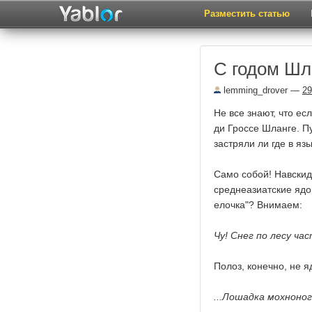
Разместить статью
С годом Шл
lemming_drover
—
29
Не все знают, что ес
ди Гроссе Шланге. Пу
застряли ли где в яз
Само собой! Навскидк
среднеазиатские ядов
елочка"? Внимаем:
Чу! Снег по лесу ч
Полоз, конечно, не 
...Лошадка мохноно