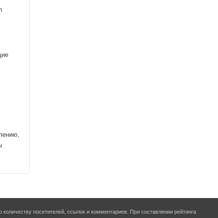
n
щие
лению,
ы
о количеству посетителей, ссылок и комментариев. При составлении рейтинга