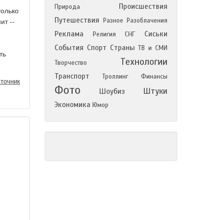
Происшествия
Природа
только
Путешествия
Разное
Разоблачения
ит --
Реклама
Сиськи
Религия
СНГ
События
Спорт
Страны
ТВ и СМИ
ть
Технологии
Творчество
Транспорт
Троллинг
Финансы
точник
Фото
Штуки
Шоубиз
Экономика
Юмор