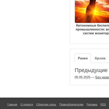
Автономные беспил
промышленности: в
систем монитор
Ранее
Архив
Предыдущие з
05.05.2025
—
Без назв
Главная
О проекте
Обратная связь
Правообладателям
Реклама
RSS