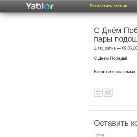
Разместить статью
С Днём Поб
пары подош
tat_oshka
—
09.05.2
С Днём Победы!
Встретили знакомых,
Оставить к