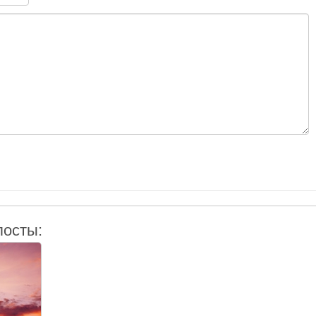
посты: