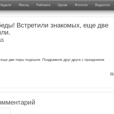
Неделя
Месяц
Рейтинги
Архив
Фототоп
Видеотоп
еды! Встретили знакомых, еще две
ли.
025
 еще две пары подошли. Поздравили друг друга с праздником
Ис
омментарий