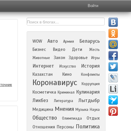
Войти
Авто
Беларусь
WOW
Армия
Бизнес
Видео
Дети
Жесть
Закон
Здоровье
Животные
Игры
Интернет
История
Искусство
Казахстан
Кино
Конфликты
Коронавирус
Коррупция
точник
Кулинария
Косметичка
Криминал
Ликбез
Лытдыбр
Литература
Мнения
Медицина
Музыка
Наука
Общество
Отдых
Олимпиада
Политика
Отношения
Персоны