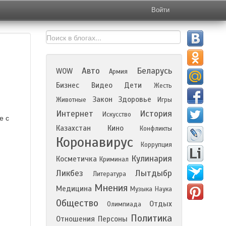
Войти
Авто
Беларусь
WOW
Армия
Бизнес
Видео
Дети
Жесть
Закон
Здоровье
Животные
Игры
Интернет
История
Искусство
е с
Казахстан
Кино
Конфликты
Коронавирус
Коррупция
Кулинария
Косметичка
Криминал
Ликбез
Лытдыбр
Литература
Мнения
Медицина
Музыка
Наука
Общество
Отдых
Олимпиада
Политика
Отношения
Персоны