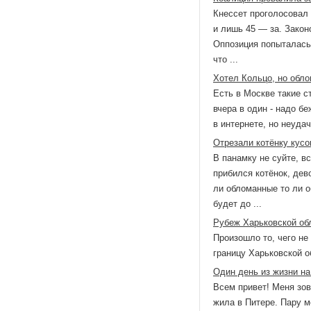
Кнессет проголосовал 
и лишь 45 — за. Закон
Оппозиция попыталась 
что ...
Хотел Кольцо, но обл
Есть в Москве такие с
вчера в один - надо б
в интернете, но неудач
Отрезали котёнку кусо
В панамку не суйте, в
прибился котёнок, дево
ли обломанные то ли о
будет до ...
Рубеж Харьковской обл
Произошло то, чего не
границу Харьковской о
Один день из жизни н
Всем привет! Меня зов
жила в Питере. Пару м