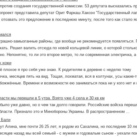
против создания государственной комиссии. 53 депутата высказались пр
опроект представила депутат Орит Фаркаш Хакоэн "Государственный лаг
отозвать это предложение в последнюю минуту, после того как стало я
омался
трашно-замызганные районы, где вообще не рекомендуется появляться.
ежать. Решил валить отсюда по новой кольцевой линии, о которой стольк
но. Непонятно, то ли это второе метро, то ли современная электричка, а т
к кожи
сё плохое я про себя уже знаю. К родителям в деревне с неделю тому
чка, месяцев пять на вид. Тощая, лохматая, вся в колтунах, усы какие-т
божжённые. Времени и возможности ею заниматься пока ни у кого нет и 
асти мы перешли в 5 утра. Взято уже 4 села и 30 кв км
 было уже давно, но о чем так долго говорили. Российские войска переш
бласти. Признало это и Минобороны Украины. В распространенном ...
а Бали
ут Алина, мне почти 26 25 лет, я родом из Сахалина, но последние 10 л
есяцев назад мы всей семьей - с мужем и годовалым сыном - уехали по