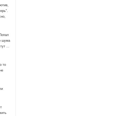
отив,
ерь".
сно,
 Попал
о шума
ут ...
о то
не
ли
ет
жить