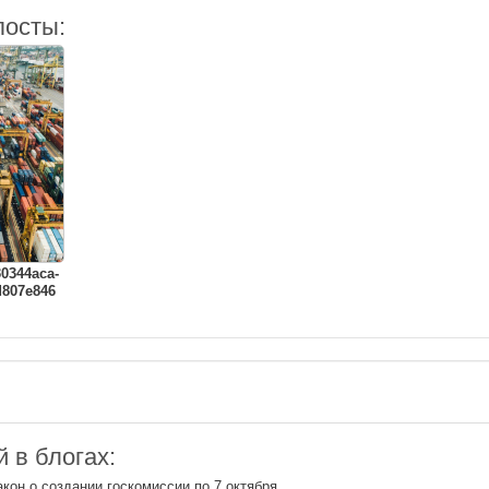
посты:
30344aca-
d807e846
 в блогах:
кон о создании госкомиссии по 7 октября