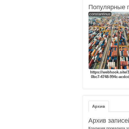
Популярные 
constantinus
https://webhook.site/
0bc7-4748-994c-acdc
Архив
Архив записей
Коалиция провалила за