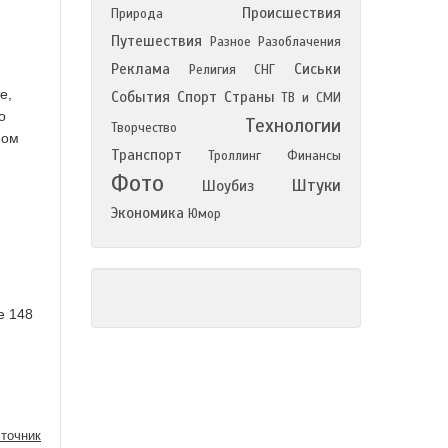
Происшествия
Природа
Путешествия
Разное
Разоблачения
Реклама
Сиськи
Религия
СНГ
е,
События
Спорт
Страны
ТВ и СМИ
о
Технологии
Творчество
ном
Транспорт
Троллинг
Финансы
Фото
Штуки
Шоубиз
Экономика
Юмор
е 148
точник