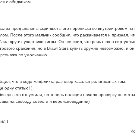
ься с обидчиком.
льства предъявлены скриншоты его переписки во внутриигровом чат
ом. После этого мальчик сообщил, что раскаивается и признал, чт
блял других участников игры. Он пояснил, что речь шла о виртуаль
грового сражения, но в Brawl Stars купить оружие невозможно, и он
ерсонажа по умолчанию.
бщил, что в ходе конфликта разговор касался религиозных тем.
ще одну статью! )
еседы его отпустили, но теперь полиция начала проверку по стать
ава на свободу совести и вероисповеданий)
ил )
Ис