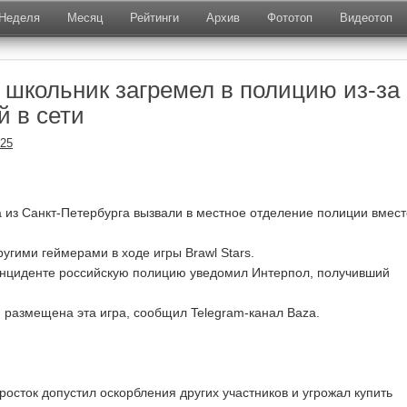
Неделя
Месяц
Рейтинги
Архив
Фототоп
Видеотоп
 школьник загремел в полицию из-за
й в сети
025
а из Санкт-Петербурга вызвали в местное отделение полиции вмест
ругими геймерами в ходе игры Brawl Stars.
инциденте российскую полицию уведомил Интерпол, получивший
 размещена эта игра, сообщил Telegram-канал Baza.
росток допустил оскорбления других участников и угрожал купить