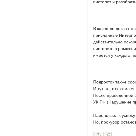
пистолет и разобрат
В качестве доказате
присланные Интерпол
действительно оскор
пистолете в рамках и
имеется у каждого п
Подросток также соо
И тут же, отхватил е
После проведенной б
УК РФ (Нарушение пр
Парень шел к успеху.
Но, прокурор останов