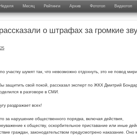
Неделя
Месяц
Рейтинги
Архив
Фототоп
Видеотоп
рассказали о штрафах за громкие зв
025
по участку шумят так, что невозможно отдохнуть, это не повод мири
бы защитить свой покой, рассказал эксперт по ЖКХ Дмитрий Бондар
оделился в разговоре в СМИ.
угу раздражает всех!
что за нарушение общественного порядка, включая действия,
уважение к обществу, оскорбительное приставание или иные дей
твие граждан, законодательством предусмотрено наказание. Оно 