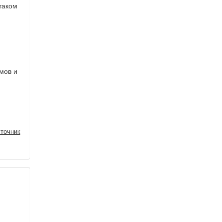
таком
мов и
точник