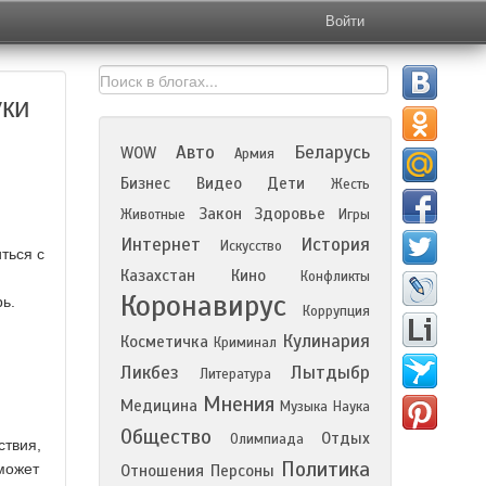
Войти
уки
Авто
Беларусь
WOW
Армия
Бизнес
Видео
Дети
Жесть
Закон
Здоровье
Животные
Игры
Интернет
История
Искусство
ться с
Казахстан
Кино
Конфликты
Коронавирус
ь.
Коррупция
Кулинария
Косметичка
Криминал
Ликбез
Лытдыбр
Литература
Мнения
Медицина
Музыка
Наука
Общество
Отдых
Олимпиада
ствия,
Политика
может
Отношения
Персоны