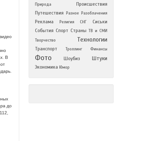
Происшествия
Природа
Путешествия
Разное
Разоблачения
Реклама
Сиськи
Религия
СНГ
События
Спорт
Страны
ТВ и СМИ
 видео
Технологии
Творчество
Транспорт
Троллинг
Финансы
чно
Фото
х. В
Штуки
Шоубиз
 от
Экономика
Юмор
ндарь.
чных
ера до
112,