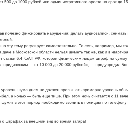
от 500 до 1000 рублей или административного ареста на срок до 15
ав полезно фиксировать нарушения: делать аудиозаписи, снимать
етелей.
но эту тему регулирует самостоятельно. То есть, например, мы то
а даче в Московской области нельзя шуметь так же, как и в квартира
ет статья 6.4 КоАП РФ, которая физическим лицам штраф на сумму
 а юридическим — от 10 000 до 20 000 рублей», — предупредил Бо
о уровень шума днем не должен превышать примерно уровень обы
ибел, а ночью — быть еще тише. При этом ночь считается с 11 веч
ди шумят в этот период необходимо звонить в полицию по телефону 
 о штрафах за внешний вид во время загара!