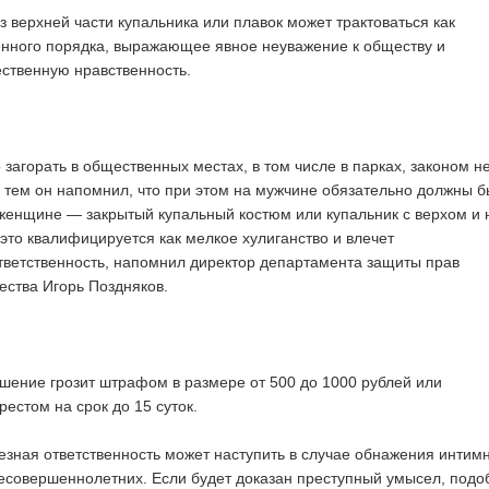
з верхней части купальника или плавок может трактоваться как
нного порядка, выражающее явное неуважение к обществу и
ственную нравственность.
 загорать в общественных местах, в том числе в парках, законом н
 тем он напомнил, что при этом на мужчине обязательно должны б
 женщине — закрытый купальный костюм или купальник с верхом и 
 это квалифицируется как мелкое хулиганство и влечет
ветственность, напомнил директор департамента защиты прав
ества Игорь Поздняков.
ение грозит штрафом в размере от 500 до 1000 рублей или
естом на срок до 15 суток.
езная ответственность может наступить в случае обнажения интим
несовершеннолетних. Если будет доказан преступный умысел, подо