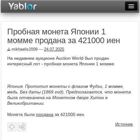
Разместить статью
Войти
Пробная монета Японии 1
Неделя
момме продана за 421000 иен
Месяц
mikhaelis2009
—
24.07.2025
Рейтинги
На недавнем аукционе Auction World был продан
интересный лот - пробная монета Японии 1 момме.
Архив
Фототоп
Япония. Прототип монеты с флагом Фудзи, 1 момме,
медь. Без даты (1869 год). Предполагается, что монета
Видеотоп
была отчеканена на Монетном дворе Хитон в
Великобритании.
Монета была
продана
за 421000 иен.
Источник