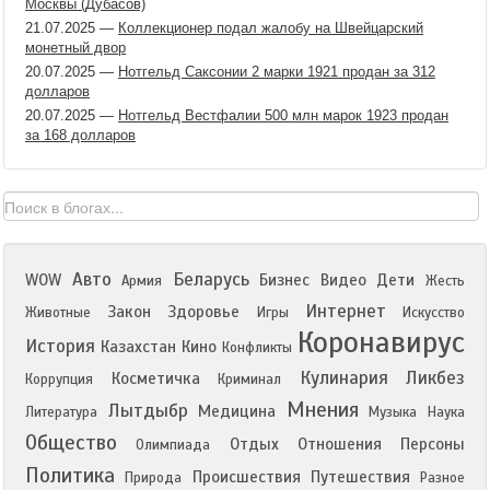
Москвы (Дубасов)
21.07.2025
—
Коллекционер подал жалобу на Швейцарский
монетный двор
20.07.2025
—
Нотгельд Саксонии 2 марки 1921 продан за 312
долларов
20.07.2025
—
Нотгельд Вестфалии 500 млн марок 1923 продан
за 168 долларов
Авто
Беларусь
WOW
Бизнес
Видео
Дети
Армия
Жесть
Интернет
Закон
Здоровье
Животные
Игры
Искусство
Коронавирус
История
Казахстан
Кино
Конфликты
Кулинария
Ликбез
Косметичка
Коррупция
Криминал
Мнения
Лытдыбр
Медицина
Литература
Музыка
Наука
Общество
Отдых
Отношения
Персоны
Олимпиада
Политика
Происшествия
Путешествия
Природа
Разное