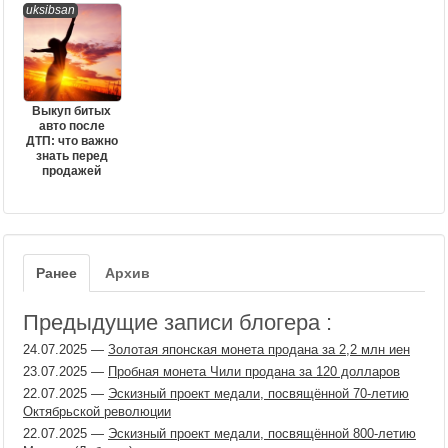
uksibsan
Выкуп битых
авто после
ДТП: что важно
знать перед
продажей
Ранее
Архив
Предыдущие записи блогера :
24.07.2025
—
Золотая японская монета продана за 2,2 млн иен
23.07.2025
—
Пробная монета Чили продана за 120 долларов
22.07.2025
—
Эскизный проект медали, посвящённой 70-летию
Октябрьской революции
22.07.2025
—
Эскизный проект медали, посвящённой 800-летию