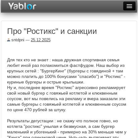
Разместить статью
Войти
Про "Ростикс" и санкции
Неделя
sntdpni
—
25.12.2025
Месяц
Рейтинги
Для тех кто не знает : наша дружная спортивная семья
любит иной раз полакомиться фастфудом. Наш выбор из
Архив
крупных сетей : "БургерКинг" (бургеры с говядиной + там
можно платить до 100% бонусами "спасибо") и "Ростикс" -
Фототоп
куриные бургеры и острые крылышки.
Ну и, последнее время "Ростикс" агрессивно рекламирует
Видеотоп
свой новый бургер с говяжьей котлетой и клюквенным
соусом, вот мы повелись на рекламу и вчера заказали эти
самые бургеры с говяжьей котлетой и клюквенным соусом
по цене 470 рублей за штуку.
Результаты дегустации : не скажу что полное говно, но
котлета "ростикс" унылая и безвкусная, а сам бургер
маленький и убогенький - примерно на 30% меньше чем у
"Кинга" при одинаковой цене. Чуть-чуть вытягивает эту