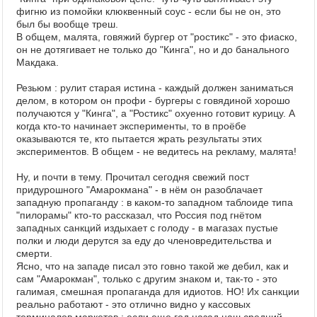
фигню из помойки клюквенный соус - если бы не он, это
был бы вообще треш.
В общем, малята, говяжий бургер от "ростикс" - это фиаско,
он не дотягивает не только до "Кинга", но и до банального
Макдака.
Резьюм : рулит старая истина - каждый должен заниматься
делом, в котором он профи - бургеры с говядиной хорошо
получаются у "Кинга", а "Ростикс" охуенно готовит курицу. А
когда кто-то начинает эксперименты, то в проёбе
оказываются те, кто пытается жрать результаты этих
экспериментов. В общем - не ведитесь на рекламу, малята!
Ну, и почти в тему. Прочитал сегодня свежий пост
придурошного "Амарокмана" - в нём он разоблачает
западную пропаганду : в каком-то западном таблоиде типа
"пилорамы" кто-то рассказал, что Россия под гнётом
западных санкций издыхает с голоду - в магазах пустые
полки и люди дерутся за еду до членовредительства и
смерти.
Ясно, что на западе писал это говно такой же дебил, как и
сам "Амарокман", только с другим знаком и, так-то - это
галимая, смешная пропаганда для идиотов. НО! Их санкции
реально работают - это отлично видно у кассовых