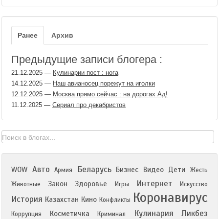
Ранее
Архив
Предыдущие записи блогера :
21.12.2025
—
Кулинарии пост : нога
14.12.2025
—
Наш авианосец порежут на иголки
12.12.2025
—
Москва прямо сейчас : на дорогах Ад!
11.12.2025
—
Сериал про декабристов
Авто
Беларусь
WOW
Бизнес
Видео
Дети
Армия
Жесть
Интернет
Закон
Здоровье
Животные
Игры
Искусство
Коронавирус
История
Казахстан
Кино
Конфликты
Кулинария
Ликбез
Косметичка
Коррупция
Криминал