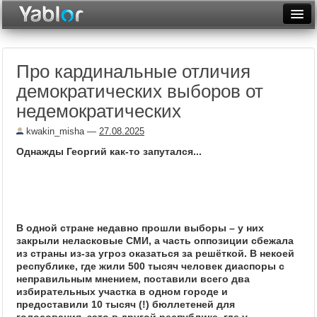
Разместить статью
Войти
Про кардинальные отличия
Неделя
демократических выборов от
Месяц
недемократических
Рейтинги
kwakin_misha
—
27.08.2025
Однажды Георгий как-то запутался...
Архив
Фототоп
Видеотоп
В одной стране недавно прошли выборы – у них
закрыли неласковые СМИ, а часть оппозиции сбежала
из страны из-за угроз оказаться за решёткой. В некоей
республике, где жили 500 тысяч человек диаспоры с
неправильным мнением, поставили всего два
избирательных участка в одном городе и
предоставили 10 тысяч (!) бюллетеней для