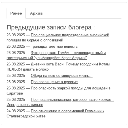
Ранее
Архив
Предыдущие записи блогера :
26.08.2025
—
Про специальное подразделение английской
полиции по борьбе с оппозицией
26.08.2025
—
Тринадцатилетние невесты
26.08.2025
—
Фоторепортаж: Гамбия - жизнерадостный и
гостеприимный "улыбающийся берег Африки"
26.08.2025
—
Дневник кота Васи. Почему городским Котам
НЕЛЬЗЯ давать молоко
25.08.2025
—
Обида на всю оставшуюся жизнь...
25.08.2025
—
Про посвящение в русские
25.08.2025
—
Про опасность жаркой погоды для лошадей в
Саратове
25.08.2025
—
Про правильнописание, которое часто хромает.
Иногда очень сильно
24.08.2025
—
Про отношение в современной Германии к
Сталинградской битве