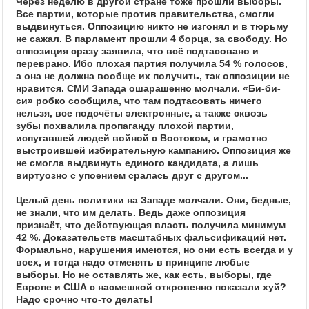
Через неделю в другой стране тоже прошли выборы.
Все партии, которые против правительства, смогли
выдвинуться. Оппозицию никто не изгонял и в тюрьму
не сажал. В парламент прошли 4 борца, за свободу. Но
оппозиция сразу заявила, что всё подтасовано и
переврано. Ибо плохая партия получила 54 % голосов,
а она не должна вообще их получить, так оппозиции не
нравится. СМИ Запада ошарашенно молчали. «Би-би-
си» робко сообщила, что там подтасовать ничего
нельзя, все подсчёты электронные, а также сквозь
зубы похвалила пропаганду плохой партии,
испугавшей людей войной с Востоком, и грамотно
выстроившей избирательную кампанию. Оппозиция же
не смогла выдвинуть единого кандидата, а лишь
виртуозно с упоением сралась друг с другом...
Целый день политики на Западе молчали. Они, бедные,
не знали, что им делать. Ведь даже оппозиция
признаёт, что действующая власть получила минимум
42 %. Доказательств масштабных фальсификаций нет.
Формально, нарушения имеются, но они есть всегда и у
всех, и тогда надо отменять в принципе любые
выборы. Но не оставлять же, как есть, выборы, где
Европе и США с насмешкой откровенно показали хуй?
Надо срочно что-то делать!