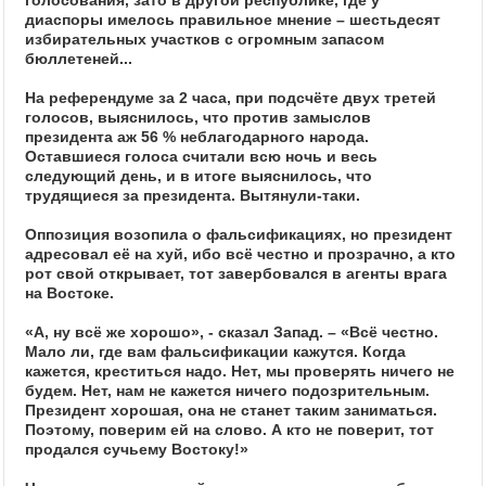
голосования, зато в другой республике, где у
диаспоры имелось правильное мнение – шестьдесят
избирательных участков с огромным запасом
бюллетеней...
На референдуме за 2 часа, при подсчёте двух третей
голосов, выяснилось, что против замыслов
президента аж 56 % неблагодарного народа.
Оставшиеся голоса считали всю ночь и весь
следующий день, и в итоге выяснилось, что
трудящиеся за президента. Вытянули-таки.
Оппозиция возопила о фальсификациях, но президент
адресовал её на хуй, ибо всё честно и прозрачно, а кто
рот свой открывает, тот завербовался в агенты врага
на Востоке.
«А, ну всё же хорошо», - сказал Запад. – «Всё честно.
Мало ли, где вам фальсификации кажутся. Когда
кажется, креститься надо. Нет, мы проверять ничего не
будем. Нет, нам не кажется ничего подозрительным.
Президент хорошая, она не станет таким заниматься.
Поэтому, поверим ей на слово. А кто не поверит, тот
продался сучьему Востоку!»