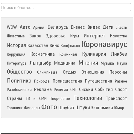
Авто
Беларусь
WOW
Бизнес
Видео
Дети
Армия
Жесть
Интернет
Закон
Здоровье
Животные
Игры
Искусство
Коронавирус
История
Казахстан
Кино
Конфликты
Кулинария
Ликбез
Косметичка
Коррупция
Криминал
Мнения
Лытдыбр
Медицина
Литература
Музыка
Наука
Общество
Отдых
Отношения
Персоны
Олимпиада
Политика
Происшествия
Путешествия
Природа
Разное
Реклама
Сиськи
События
Спорт
Разоблачения
Религия
СНГ
Технологии
Страны
Транспорт
ТВ и СМИ
Творчество
Фото
Штуки
Шоубиз
Экономика
Троллинг
Финансы
Юмор