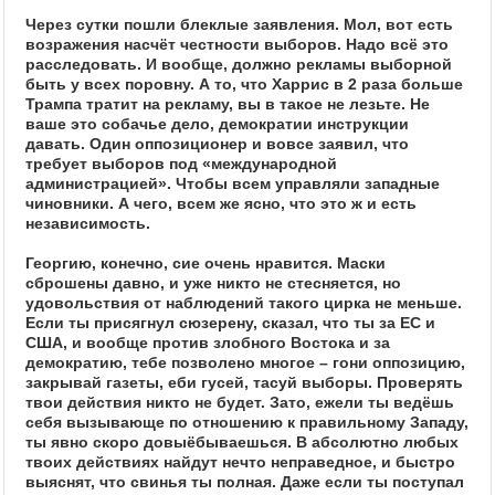
Через сутки пошли блеклые заявления. Мол, вот есть
возражения насчёт честности выборов. Надо всё это
расследовать. И вообще, должно рекламы выборной
быть у всех поровну. А то, что Харрис в 2 раза больше
Трампа тратит на рекламу, вы в такое не лезьте. Не
ваше это собачье дело, демократии инструкции
давать. Один оппозиционер и вовсе заявил, что
требует выборов под «международной
администрацией». Чтобы всем управляли западные
чиновники. А чего, всем же ясно, что это ж и есть
независимость.
Георгию, конечно, сие очень нравится. Маски
сброшены давно, и уже никто не стесняется, но
удовольствия от наблюдений такого цирка не меньше.
Если ты присягнул сюзерену, сказал, что ты за ЕС и
США, и вообще против злобного Востока и за
демократию, тебе позволено многое – гони оппозицию,
закрывай газеты, еби гусей, тасуй выборы. Проверять
твои действия никто не будет. Зато, ежели ты ведёшь
себя вызывающе по отношению к правильному Западу,
ты явно скоро довыёбываешься. В абсолютно любых
твоих действиях найдут нечто неправедное, и быстро
выяснят, что свинья ты полная. Даже если ты поступал