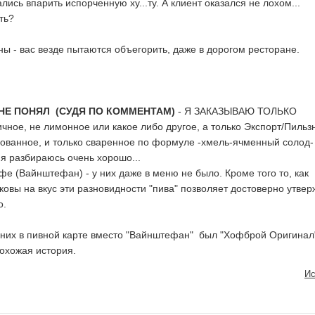
лись впарить испорченную ху...ту. А клиент оказался не лохом...
ть?
ны - вас везде пытаются объегорить, даже в дорогом ресторане.
О НЕ ПОНЯЛ (СУДЯ ПО КОММЕНТАМ)
- Я ЗАКАЗЫВАЮ ТОЛЬКО
ное, не лимонное или какое либо другое, а только Экспорт/Пильз
рованное, и только сваренное по формуле -хмель-ячменный солод-
 я разбираюсь очень хорошо...
фе (Вайнштефан) - у них даже в меню не было. Кроме того то, как
аковы на вкус эти разновидности "пива" позволяет достоверно утвер
о.
 у них в пивной карте вместо "Вайнштефан" был "Хофброй Оригинал"
похожая история.
Ис