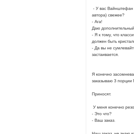
- У вас Вайнштефан (
автора) свежее?
- Ага!
Даю дополнительный
- Я к тому, что клас
должен быть кристаль
- Да вы не сумлевайт
застаивается.
Я конечно засомнева
заказываю 3 порции М
Приносят.
У меня конечно резо
- Это что?
- Ваш заказ.
Наш заказ, не знаю к