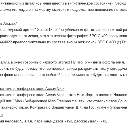
ья-гипнологи и пытались меня ввести в гипнотическое состояние). Отсюд
оложения, когда он на жертву смотрит и неадекватное поведение не тол
 в Алжир?
о алжирской армии " Secret Difa3 " опубликовал фотографии зенитной р
производства, отмечая, что это первая фотография ЗРС С-400 вооружен
-64022 предположительно из состава якобы алжирской ЗРС С-400 (с) Dr
!
алуй, можно говорить о каких-то итогах! Ну что, о жизни в оффлайне я,
орить не буду, потому что, во-первых, зачем раздражать тех, у кого дел
 на фоне массы печальных событий во всём мире это будет выглядеть ка
аститие в конференс-коле Ассамблеи
аститие в конференс-коле Ассамблеи штата Нью Йорк, а после в Национ
й или "Man"/Self-governed Man/Freeman т.е. тех, кто отделил своё Доб
примерно такие: Контракта с Вашингтоном Д.К. на Гос. услуги (управлени
ыш
я человек 5, в т.ч. пара кандидатов наук, рассказывали, как, ...