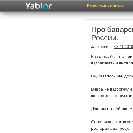
Разместить статью
Про баварск
России.
ru_beer
—
03.11.2010
Казалось бы, что пр
вздрагивать и вытягив
Ну, казалось бы, дол
Вчера не вздрогнули 
конкретные нерусски
Даю им второй шанс.
Спрашиваю так вкрад
ресторана вопрос):