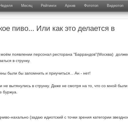
Неделя
Месяц
Рейтинги
Архив
Фототоп
Видеотоп
ое пиво... Или как это делается в
и моём появлении персонал ресторана "Баррандов"(Москва) долже
аться в струнку.
жны были бы запомнить и приучиться... Ан - нет!
и не вытянулись в струнку. Даже не смотря на то, что со мной были
е буржуа.
чиво-нахально (задаю идиотский с точки зрения категории звездно