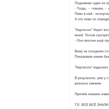
Поднимаю один из тр
- Тогда, - говорю, -
Пиво в ней - испорти
А это пиво по опред
"Карлосон" берет вто
моей. Потом смотрит
- Оно вполне ещё пр
Вижу за соседним сто
Показываю каким быв
"Карлосон" вздыхает,
В результате, уже у 
реально свежим.
Причём никаких изви
Т.Е. ВСЕ ВСЁ ЗНАЛИ