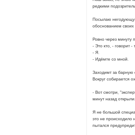
редкими подозритель
Посылаю негодующую
обоснованием своих 
Ровно через минуту 
- Это кто, - говорит -
- Я.
- Идёмте со мной.
Заходимт за барную 
Вокруг собирается о
- Вот смотри, "экспе
минут назад открыли.
Я не большой специа
это не происходило н
пытался предупредит