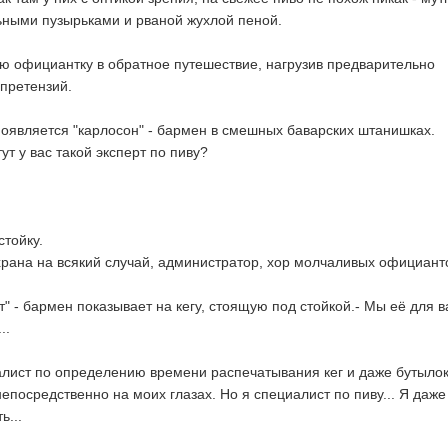
ными пузырьками и рваной жухлой пеной.
 официантку в обратное путешествие, нагрузив предварительно
претензий.
появляется "карлосон" - бармен в смешных баварских штанишках.
 тут у вас такой эксперт по пиву?
стойку.
храна на всякий случай, администратор, хор молчаливых официанто
рт" - бармен показывает на кегу, стоящую под стойкой.- Мы её для в
..
лист по определению времени распечатывания кег и даже бутылок
епосредственно на моих глазах. Но я специалист по пиву... Я даже
ь...