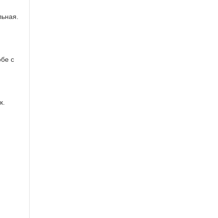
льная.
обе с
к.