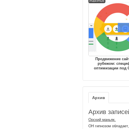
maximus
Продвижение сайт
рубежом: специ
оптимизации под 
Архив
Архив записей
Орский маньяк.
ОН гипнозом обладает,