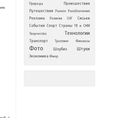
Происшествия
Природа
рим.
Путешествия
Разное
Разоблачения
Реклама
Сиськи
Религия
СНГ
События
Спорт
Страны
ТВ и СМИ
Технологии
Творчество
Транспорт
Троллинг
Финансы
Фото
Штуки
Шоубиз
Экономика
Юмор
ный, с