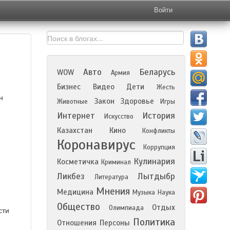
Войти
Авто
Беларусь
WOW
Армия
Бизнес
Видео
Дети
Жесть
н
Закон
Здоровье
Животные
Игры
Интернет
История
Искусство
Казахстан
Кино
Конфликты
Коронавирус
Коррупция
Кулинария
Косметичка
Криминал
Ликбез
Лытдыбр
Литература
Мнения
Медицина
Музыка
Наука
Общество
Отдых
Олимпиада
сти
Политика
Отношения
Персоны