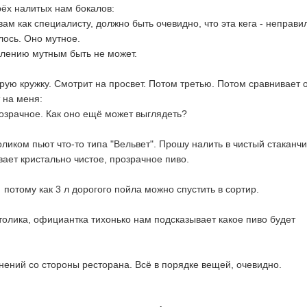
ёх налитых нам бокалов:
 вам как специалисту, должно быть очевидно, что эта кега - неправи
лось. Оно мутное.
елению мутным быть не может.
рую кружку. Смотрит на просвет. Потом третью. Потом сравнивает 
 на меня:
озрачное. Как оно ещё может выглядеть?
ликом пьют что-то типа "Вельвет". Прошу налить в чистый стаканчи
ает кристально чистое, прозрачное пиво.
 потому как 3 л дорогого пойла можно спустить в сортир.
столика, официантка тихонько нам подсказывает какое пиво будет
нений со стороны ресторана. Всё в порядке вещей, очевидно.
.