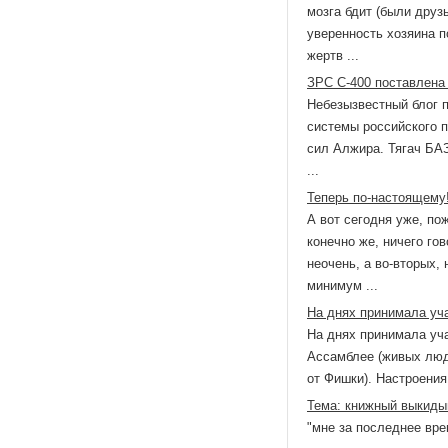
мозга бдит (были друз
уверенность хозяина п
жертв ...
ЗРС С-400 поставлена
Небезызвестный блог п
системы российского 
сил Алжира. Тягач БАЗ
...
Теперь по-настоящему
А вот сегодня уже, пож
конечно же, ничего гов
неочень, а во-вторых,
минимум ...
На днях принимала уч
На днях принимала уч
Ассамблее (живых люде
от Фишки). Настроения 
Тема: книжный выкид
"мне за последнее врем