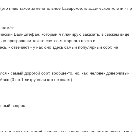
это пиво такое замечательное баварское, классическое кстати - п
 намёк:
сический Вайнштефан, который я планирую заказать, в свежем виде
но прозрачным такого светло-янтарного цвета и...
есь, - отвечают - у нас оно здесь самый популярный сорт, не
лся - самый дорогой сорт, вообще-то, но, как человек доверчивый
асс (3 по 1 литру если кто не знает).
нный вопрос:
ак там у них с оптикой зрения, на свежее пиво не похож никак - мут