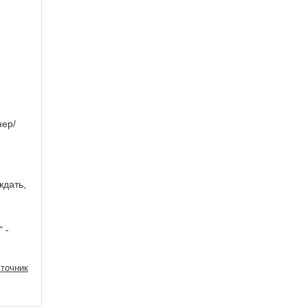
нер/
ждать,
 -
точник