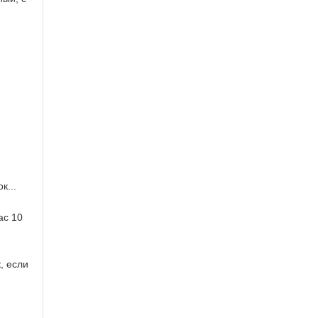
к...
ас 10
, если