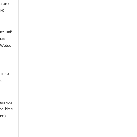
а его
ько
акетной
ных
 Watso
а шли
к
альной
рое Имя
е) ...