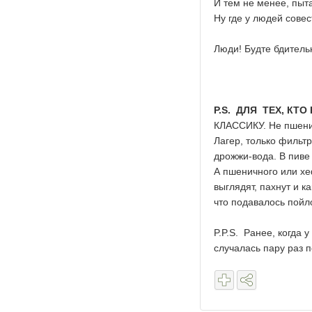
И тем не менее, пыта
Ну где у людей совес
Люди! Будте бдитель
P.S. ДЛЯ ТЕХ, КТ
КЛАССИКУ. Не пшенич
Лагер, только фильт
дрожжи-вода. В пиве
А пшеничного или хе
выглядят, пахнут и к
что подавалось пойл
P.P.S. Ранее, когда
случалась пару раз 