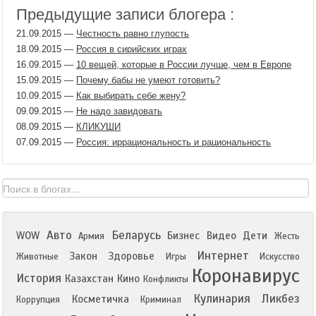
Предыдущие записи блогера :
21.09.2015
—
Честность равно глупость
18.09.2015
—
Россия в сирийских играх
16.09.2015
—
10 вещей, которые в России лучше, чем в Европе
15.09.2015
—
Почему бабы не умеют готовить?
10.09.2015
—
Как выбирать себе жену?
09.09.2015
—
Не надо завидовать
08.09.2015
—
КЛИКУШИ
07.09.2015
—
Россия: иррациональность и рациональность
Авто
Беларусь
WOW
Бизнес
Видео
Дети
Армия
Жесть
Интернет
Закон
Здоровье
Животные
Игры
Искусство
Коронавирус
История
Казахстан
Кино
Конфликты
Кулинария
Ликбез
Косметичка
Коррупция
Криминал