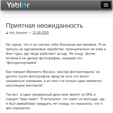
Разместить статью
Войти
Приятная неожиданность
Неделя
shri_boomer
—
22.09.2015
Месяц
Не скрою, что я не считаю себя блогером как-таковым. Я не
Рейтинги
трясусь за одноразовые заработки, принципально не езжу в
блог-туры, где люди работают за еду. Не пощу фотки
Архив
котиков и не делаю фотографии, называя это
"фоторепортажем".
Фототоп
Как говорил Миямото Мусаси, мастер фотоаппарата "из
Видеотоп
десяти тысяч фотографов, вряд ли хоть сто могут
называться таковыми, а из этих ста только один является
настоящим мастером".
Так вот, в один прекрасный день мне звонят из DHL и
говорят "вам пакет". Я испугался, что пакет из моссада, где
я был завербован тридцать лет назад, но оказалось, что я
зря стремался.