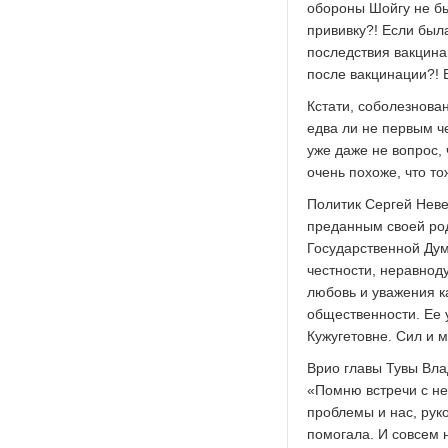
обороны Шойгу не бы
прививку?! Если была
последствия вакцина
после вакцинации?! В
Кстати, соболезнова
едва ли не первым ч
уже даже не вопрос,
очень похоже, что то
Политик Сергей Нев
преданным своей род
Государственной Дум
честности, неравнод
любовь и уважения ка
общественности. Ее 
Кужугетовне. Сил и 
Врио главы Тувы Вл
«Помню встречи с н
проблемы и нас, рук
помогала. И совсем 