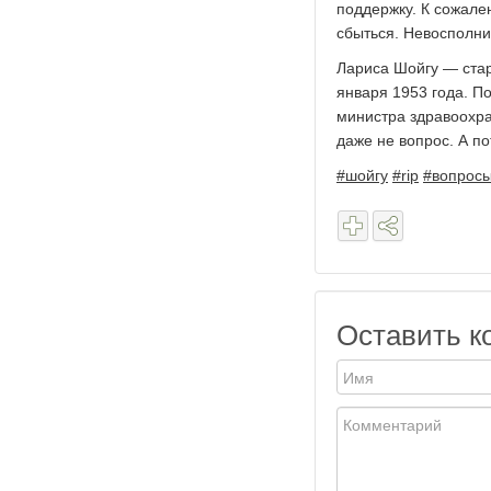
поддержку. К сожал
сбыться. Невосполни
Лариса Шойгу — ста
января 1953 года. П
министра здравоохра
даже не вопрос. А п
#шойгу
#rip
#вопрос
Оставить к