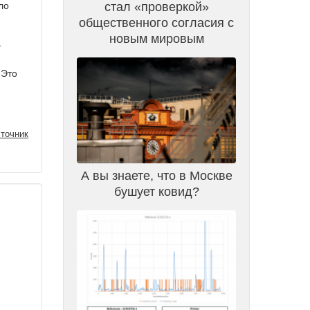
ло
стал «проверкой»
общественного согласия с
новым мировым
1
 Это
точник
А вы знаете, что в Москве
бушует ковид?