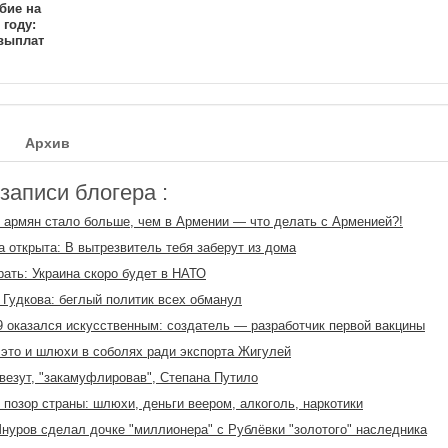
бие на
 году:
выплат
Архив
аписи блогера :
 армян стало больше, чем в Армении — что делать с Арменией?!
 открыта: В вытрезвитель тебя заберут из дома
рать: Украина скоро будет в НАТО
Гудкова: беглый политик всех обманул
 оказался искусственным: создатель — разработчик первой вакцины
то и шлюхи в соболях ради экспорта Жигулей
везут, "закамуфлировав", Степана Путило
озор страны: шлюхи, деньги веером, алкоголь, наркотики
нуров сделал дочке "миллионера" с Рублёвки "золотого" наследника