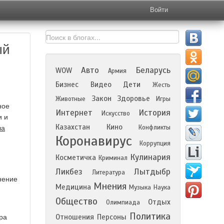
Войти
ый
Авто
Беларусь
WOW
Армия
Бизнес
Видео
Дети
Жесть
Закон
Здоровье
Животные
Игры
ное
Интернет
История
Искусство
и и
Казахстан
Кино
Конфликты
ла
Коронавирус
Коррупция
Кулинария
Косметичка
Криминал
Ликбез
Лытдыбр
Литература
нение
Мнения
Медицина
Музыка
Наука
Общество
Отдых
Олимпиада
Политика
Отношения
Персоны
ра