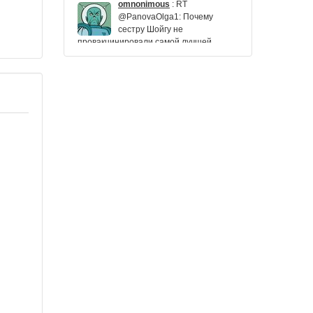
omnonimous
:
RT
@PanovaOlga1: Почему
сестру Шойгу не
провакцинировали самой лучшей
вакциной в мире?
Antoshashik
:
RT @channelone_rus:
Ушла из жизни депутат
Государственной думы от фракции
«Единая Россия» Лариса Шойгу
https://t.co/S7uZ14Taoy
ROBERTVALSHIN
:
#вакцинаковид #шойгу
#саблин Сестра министра
обороны РФ Сергея Шойгу уме...
https://t.co/rYxuEruPYm через
@YouTube
OdesaTatiana
:
RT @ibubenagain:
Сестре Шойгу смазали трусики
Новичком. И брат не спас
fitoklis
:
RT @golovach_aa:
Умерла депутат Госдумы и
сестра министра обороны
Лариса Шойгу. Она была лидером