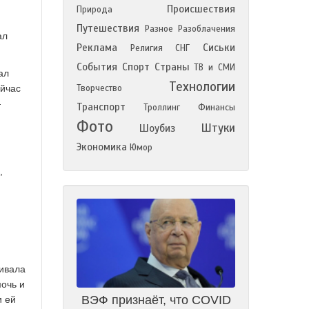
Происшествия
Природа
Путешествия
Разное
Разоблачения
ал
Реклама
Сиськи
Религия
СНГ
События
Спорт
Страны
ТВ и СМИ
ал
Технологии
ейчас
Творчество
—
Транспорт
Троллинг
Финансы
Фото
Штуки
Шоубиз
Экономика
Юмор
,
ивала
мочь и
ВЭФ признаёт, что COVID
и ей