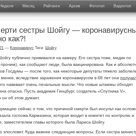
Неделя
Месяц
Рейтинги
Архив
Фототоп
Видеотоп
ерти сестры Шойгу — коронавирусн
о как?!
21
—
Коронавирус
Теги:
Шойгу
Шойгу публично прививался на камеру. Его сестра тоже, медик по
прочим), как сообщают люди, была вакцинирована. Как и абсолют
ов Госдумы — после того, как некоторые депутаты тяжело заболел
 менее, вследствие заражения коронавирусом в 68 лет она
получи
 это навевает очень печальные мысли. Что новые штаммы обходят
ина опасна. Пусть академик Гинцбург, создатель «Спутника V»,
о он об этом думает.
мацию сейчас о том, что причиной смерти был инсульт как ослож
азала госпожа Кармазина, которая входит в комитет по контролю и
е, заместителем главы которого была Лариса Шойгу.
то злословит. Куда важнее следующие вопросы. Если сестра минист