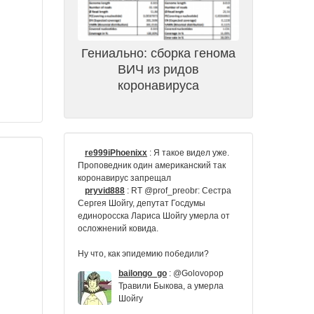
Гениально: сборка генома
ВИЧ из ридов
коронавируса
re999iPhoenixx
:
Я такое видел уже.
Проповедник один американский так
коронавирус запрещал
pryvid888
:
RT @prof_preobr: Сестра
Сергея Шойгу, депутат Госдумы
единоросска Лариса Шойгу умерла от
осложнений ковида.
Ну что, как эпидемию победили?
bailongo_go
:
@Golovopop
Травили Быкова, а умерла
Шойгу