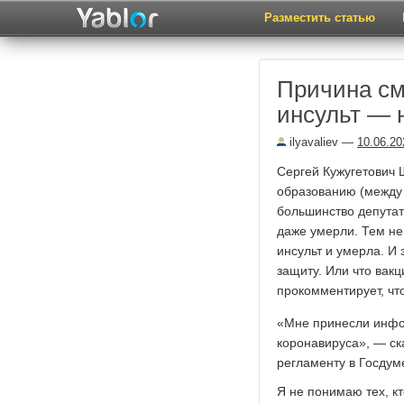
Разместить статью
Причина см
инсульт — н
ilyavaliev
—
10.06.20
Сергей Кужугетович 
образованию (между 
большинство депутат
даже умерли. Тем не
инсульт и умерла. И
защиту. Или что вакц
прокомментирует, чт
«Мне принесли инфор
коронавируса», — ск
регламенту в Госдум
Я не понимаю тех, к