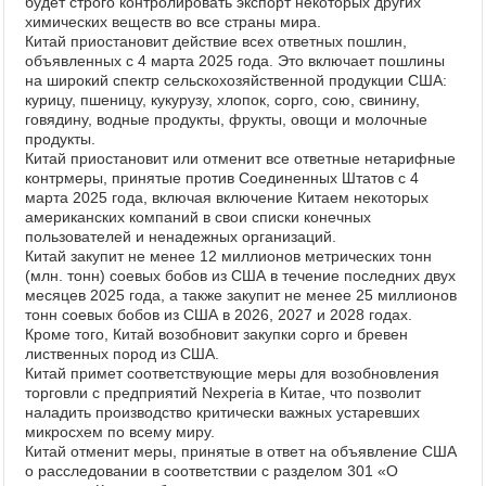
будет строго контролировать экспорт некоторых других
химических веществ во все страны мира.
Китай приостановит действие всех ответных пошлин,
объявленных с 4 марта 2025 года. Это включает пошлины
на широкий спектр сельскохозяйственной продукции США:
курицу, пшеницу, кукурузу, хлопок, сорго, сою, свинину,
говядину, водные продукты, фрукты, овощи и молочные
продукты.
Китай приостановит или отменит все ответные нетарифные
контрмеры, принятые против Соединенных Штатов с 4
марта 2025 года, включая включение Китаем некоторых
американских компаний в свои списки конечных
пользователей и ненадежных организаций.
Китай закупит не менее 12 миллионов метрических тонн
(млн. тонн) соевых бобов из США в течение последних двух
месяцев 2025 года, а также закупит не менее 25 миллионов
тонн соевых бобов из США в 2026, 2027 и 2028 годах.
Кроме того, Китай возобновит закупки сорго и бревен
лиственных пород из США.
Китай примет соответствующие меры для возобновления
торговли с предприятий Nexperia в Китае, что позволит
наладить производство критически важных устаревших
микросхем по всему миру.
Китай отменит меры, принятые в ответ на объявление США
о расследовании в соответствии с разделом 301 «О