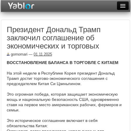
Разместить статью
Войти
Президент Дональд Трамп
Неделя
заключил соглашение об
Месяц
экономических и торговых
Рейтинги
gornomari
—
01.11.2025
ВОССТАНОВЛЕНИЕ БАЛАНСА В ТОРГОВЛЕ С КИТАЕМ
Архив
На этой неделе в Республике Корея президент Дональд
Фототоп
Трамп достиг торгово-экономического соглашения с
председателем Китая Си Цзиньпином.
Видеотоп
Это огромная победа, которая защищает экономическую
мощь и национальную безопасность США, одновременно
ставя на первое место американских рабочих, фермеров и
семьи.
Это историческое соглашение включает в себя
обязательства Китая: