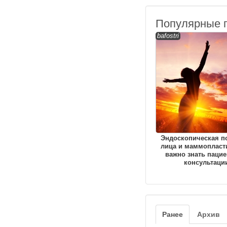
Популярные 
bafostri
Эндоскопическая п
лица и маммопласти
важно знать пацие
консультаци
Ранее
Архив