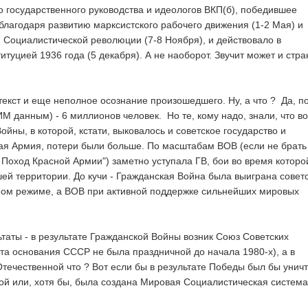
о государственного руководства и идеологов ВКП(б), победившее
благодаря развитию марксистского рабочего движения (1-2 Мая) и
 Социалистической революции (7-8 Ноября), и действовало в
итуцией 1936 года (5 декабря). А не наоборот. Звучит может и стра
текст и еще неполное осознание произошедшего. Ну, а что ? Да, п
 данным) - 6 миллионов человек. Но те, кому надо, знали, что во
йны, в которой, кстати, выковалось и советское государство и
я Армия, потери были больше. По масштабам ВОВ (если не брать
 Поход Красной Армии") заметно уступала ГВ, бои во время которо
шей территории. До кучи - Гражданская Война была выиграна совет
ном режиме, а ВОВ при активной поддержке сильнейших мировых
ьтаты - в результате Гражданской Войны возник Союз Советских
ата основания СССР не была праздничной до начала 1980-х), а в
Отечественной что ? Вот если бы в результате Победы был бы унич
вой или, хотя бы, была создана Мировая Социалистическая система