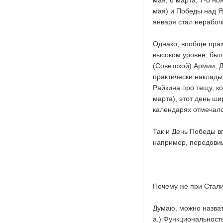
мая, 8 марта, 7-8 н
мая) и Победы над Я
января стал нерабоч
Однако, вообще пра
высоком уровне, был
(Советской) Армии, 
практически наклады
Райкина про тещу, к
марта), этот день ши
календарях отмечался
Так и День Победы в
например, передовиц
Почему же при Стали
Думаю, можно назват
а.) Функциональность