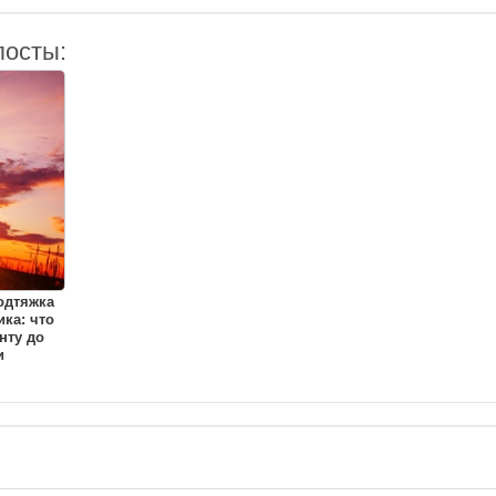
посты:
одтяжка
ка: что
нту до
и