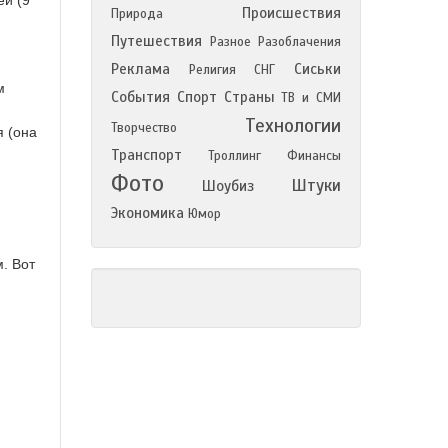
ей (9
Происшествия
Природа
Путешествия
Разное
Разоблачения
Реклама
Сиськи
Религия
СНГ
м
События
Спорт
Страны
ТВ и СМИ
Технологии
Творчество
я (она
Транспорт
Троллинг
Финансы
Фото
Штуки
Шоубиз
Экономика
Юмор
. Вот