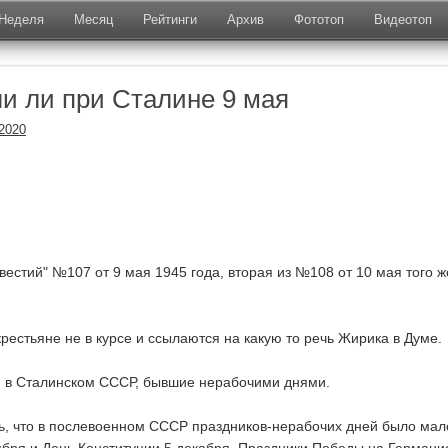
Неделя
Месяц
Рейтинги
Архив
Фототоп
Видеотоп
и ли при Сталине 9 мая
.2020
вестий" №107 от 9 мая 1945 года, вторая из №108 от 10 мая того ж
рестьяне не в курсе и ссылаются на какую то речь Жирика в Думе.
и в Сталинском СССР, бывшие нерабочими днями.
ь, что в послевоенном СССР праздников-нерабочих дней было мало