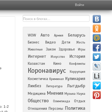
Войти
Авто
Беларусь
WOW
Армия
Бизнес
Видео
Дети
Жесть
Закон
Здоровье
Животные
Игры
Интернет
История
Искусство
Казахстан
Кино
Конфликты
е
Коронавирус
Коррупция
Кулинария
Косметичка
Криминал
Ликбез
Лытдыбр
Литература
Мнения
Медицина
Музыка
Наука
Общество
Отдых
Олимпиада
: 1-2
Политика
Отношения
Персоны