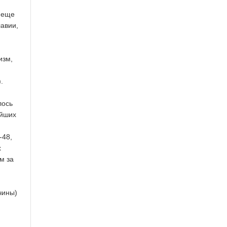
 еще
авии,
изм,
.
лось
ейших
-48,
х
м за
чины)