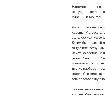
Напомню, что по со
не существовало. С
Албании и Монголии. 
Да и потом - что та
хорошо. Мы восстан
сельское хозяйство (
Каким был главный ло
пятую пятилетку нам
начать освоение Цел
реках Советского Со
вспоминать о прошло
другие наоборот нас
городах), в мире тво
всю послевоенную и
Так что отмена нера
вполне объяснима и 