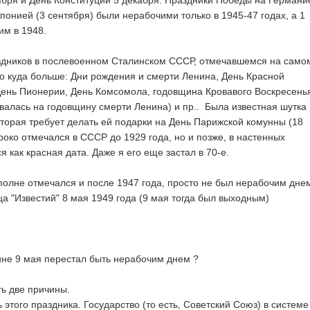
оября и День Конституции 5 декабря. Праздники Победы на Германи
понией (3 сентября) были нерабочими только в 1945-47 годах, а 1
им в 1948.
здников в послевоенном Сталинском СССР, отмечавшемся на само
о куда больше: Дни рождения и смерти Ленина, День Красной
День Пионерии, День Комсомола, годовщина Кровавого Воскресень
валась на годовщину смерти Ленина) и пр.. Была известная шутка
оторая требует делать ей подарки на День Парижской комунны (18
роко отмечался в СССР до 1929 года, но и позже, в настенных
 как красная дата. Даже я его еще застал в 70-е.
полне отмечался и после 1947 года, просто не был нерабочим днем
а "Известий" 8 мая 1949 года (9 мая тогда был выходным)
не 9 мая перестал быть нерабочим днем ?
ь две причины.
 этого праздника. Государство (то есть, Советский Союз) в системе