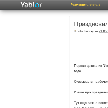
Разместить статью
Праздновал
foto_history
—
21.06
Первая цитата из "Из
года.
Оказывается рабочек
И еще про праздник
Тут еще важно понят