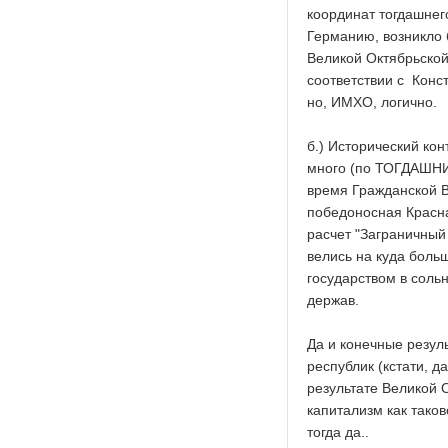
координат тогдашнег
Германию, возникло 
Великой Октябрьской
соответствии с Конст
но, ИМХО, логично.
б.) Исторический кон
много (по ТОГДАШНИМ
время Гражданской Во
победоносная Красна
расчет "Заграничный
велись на куда боль
государством в соль
держав.
Да и конечные резул
республик (кстати, д
результате Великой 
капитализм как тако
тогда да..