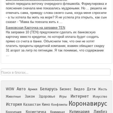
winsin передала веточку очередного флешмоба. Формулировка и
пояснения сначала мне показались мудреными. Но ... решила не
отвечать сама, приведу слова своего сына, когда меня спросили
- а ты хотела бы жить на море? Я не успела рта открыть, как сын
сказал - "Мама бы поехала жить к ...
Банковская Карточка на заправке TEN
На заправке 10 (TEN) предложили сделать их банковскую
карточку вместо кредитки, по которой оплата будет сходить
прямо со счета в банке. Объяснили тем, что они не хотят
платить проценты кредитной компании, взамен обещают скидку
31 агорот за литр по пятницам. Я так понимаю, что содержание
...
Авто
Беларусь
WOW
Бизнес
Видео
Дети
Армия
Жесть
Интернет
Закон
Здоровье
Животные
Игры
Искусство
Коронавирус
История
Казахстан
Кино
Конфликты
Кулинария
Ликбез
Косметичка
Коррупция
Криминал