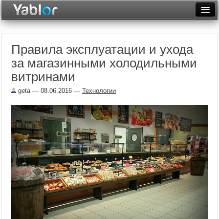
Разместить статью
Войти
Правила эксплуатации и ухода
Неделя
за магазинными холодильными
Месяц
витринами
Рейтинги
geta
— 08.06.2016 —
Технологии
Архив
Фототоп
Видеотоп