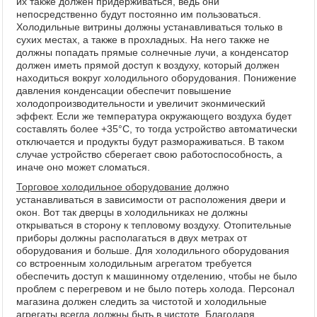
их также должен придерживаться, ведь они
непосредственно будут постоянно им пользоваться.
Холодильные витрины должны устанавливаться только в
сухих местах, а также в прохладных. На него также не
должны попадать прямые солнечные лучи, а конденсатор
должен иметь прямой доступ к воздуху, который должен
находиться вокруг холодильного оборудования. Понижение
давления конденсации обеспечит повышение
холодопроизводительности и увеличит эконмический
эффект. Если же температура окружающего воздуха будет
составлять более +35°С, то тогда устройство автоматически
отключается и продукты будут размораживаться. В таком
случае устройство сберегает свою работоспособность, а
иначе оно может сломаться.
Торговое холодильное оборудование
должно
устанавливаться в зависимости от расположения двери и
окон. Вот так дверцы в холодильниках не должны
открываться в сторону к тепловому воздуху. Отопительные
приборы должны располагаться в двух метрах от
оборудования и больше. Для холодильного оборудования
со встроенным холодильным агрегатом требуется
обеспечить доступ к машинному отделению, чтобы не было
проблем с перегревом и не было потерь холода. Персонал
магазина должен следить за чистотой и холодильные
агрегаты всегда должны быть в чистоте. Благодаря