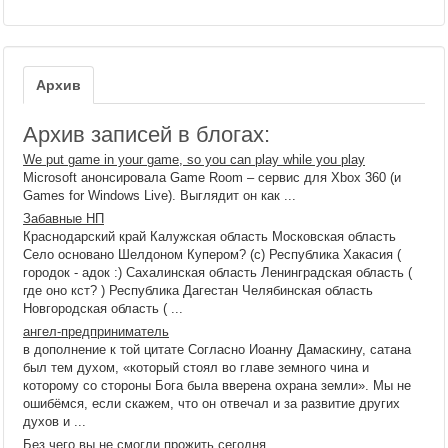
Архив
Архив записей в блогах:
We put game in your game, so you can play while you play
Microsoft анонсировала Game Room – сервис для Xbox 360 (и
Games for Windows Live). Выглядит он как ...
Забавные НП
Краснодарский край Калужская область Московская область
Село основано Шелдоном Купером? (с) Республика Хакасия (
городок - адок :) Сахалинская область Ленинградская область (
где оно кст? ) Республика Дагестан Челябинская область
Новгородская область ( ...
ангел-предприниматель
в дополнение к той цитате Согласно Иоанну Дамаскину, сатана
был тем духом, «который стоял во главе земного чина и
которому со стороны Бога была вверена охрана земли». Мы не
ошибёмся, если скажем, что он отвечал и за развитие других
духов и ...
Без чего вы не смогли прожить сегодня