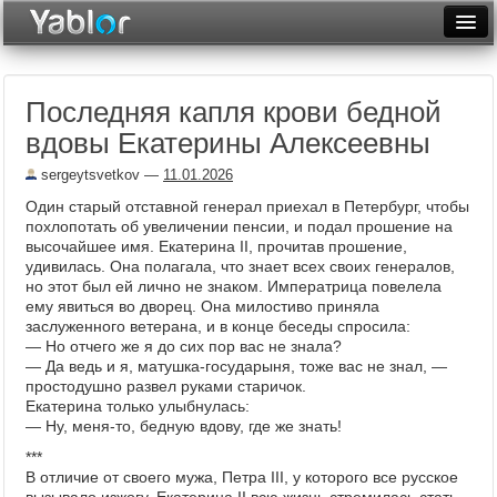
Разместить статью
Войти
Последняя капля крови бедной
Неделя
вдовы Екатерины Алексеевны
Месяц
sergeytsvetkov
—
11.01.2026
Рейтинги
Один старый отставной генерал приехал в Петербург, чтобы
похлопотать об увеличении пенсии, и подал прошение на
Архив
высочайшее имя. Екатерина II, прочитав прошение,
удивилась. Она полагала, что знает всех своих генералов,
но этот был ей лично не знаком. Императрица повелела
Фототоп
ему явиться во дворец. Она милостиво приняла
заслуженного ветерана, и в конце беседы спросила:
Видеотоп
— Но отчего же я до сих пор вас не знала?
— Да ведь и я, матушка-государыня, тоже вас не знал, —
простодушно развел руками старичок.
Екатерина только улыбнулась:
— Ну, меня-то, бедную вдову, где же знать!
***
В отличие от своего мужа, Петра III, у которого все русское