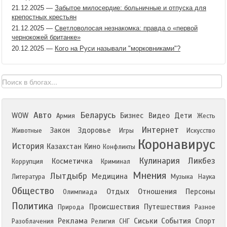
21.12.2025
—
Забытое милосердие: больничные и отпуска для
крепостных крестьян
21.12.2025
—
Светловолосая незнакомка: правда о «первой
чернокожей британке»
20.12.2025
—
Кого на Руси называли "морковниками"?
Авто
Беларусь
WOW
Бизнес
Видео
Дети
Армия
Жесть
Интернет
Закон
Здоровье
Животные
Игры
Искусство
Коронавирус
История
Казахстан
Кино
Конфликты
Кулинария
Ликбез
Косметичка
Коррупция
Криминал
Мнения
Лытдыбр
Медицина
Литература
Музыка
Наука
Общество
Отдых
Отношения
Персоны
Олимпиада
Политика
Происшествия
Путешествия
Природа
Разное
Реклама
Сиськи
События
Спорт
Разоблачения
Религия
СНГ