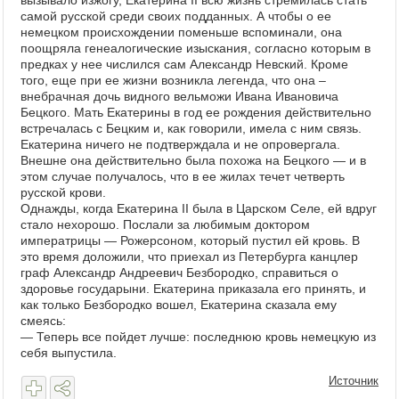
вызывало изжогу, Екатерина II всю жизнь стремилась стать
самой русской среди своих подданных. А чтобы о ее
немецком происхождении поменьше вспоминали, она
поощряла генеалогические изыскания, согласно которым в
предках у нее числился сам Александр Невский. Кроме
того, еще при ее жизни возникла легенда, что она –
внебрачная дочь видного вельможи Ивана Ивановича
Бецкого. Мать Екатерины в год ее рождения действительно
встречалась с Бецким и, как говорили, имела с ним связь.
Екатерина ничего не подтверждала и не опровергала.
Внешне она действительно была похожа на Бецкого — и в
этом случае получалось, что в ее жилах течет четверть
русской крови.
Однажды, когда Екатерина II была в Царском Селе, ей вдруг
стало нехорошо. Послали за любимым доктором
императрицы — Рожерсоном, который пустил ей кровь. В
это время доложили, что приехал из Петербурга канцлер
граф Александр Андреевич Безбородко, справиться о
здоровье государыни. Екатерина приказала его принять, и
как только Безбородко вошел, Екатерина сказала ему
смеясь:
— Теперь все пойдет лучше: последнюю кровь немецкую из
себя выпустила.
Источник