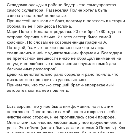
Складочка одежды в районе бедер - это самоуправство
самого скульптора. Развеселая Полин хотела быть
запечатлена голой полностью.
Принцессой называл ее брат, поэтому и повелось в истории
обозначть ее Принцесса Полина.
Мари-Полетт Бонапарт родилась 20 октября 1780 года на
острове Корсика в Аяччо. Из всех сестер была самой
красивой. По словам ее современницы графини А.
Потоцкой, "самые тонкие правильные черты лица
соединялись в ней с удивительными формами. Благодаря
ее прелестной внешности никто не обращал внимания на
ее ум, и ее любовные приключения служили темой для
бесконечных разговоров".
Девочка действительно рано созрела и рано поняла, что
жизнь можно проводить в удовольствиях.
Причем так, что только старший брат -непререкаемый
авторитет, мог на нее повлиять.
Есть версия, что у нее была нимфомания, но я с этим
несогласен. Просто она с самой юности открыла в себе
чувственную сторону, и не противилась своей природе.
Опять-таки, количество любовников у нее преувеличено в
разы. Это обман (может быть даже и от самой Полины). Как
и многое из ее привычек и чудачеств. Да, она обожала