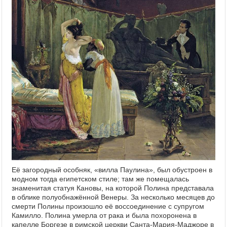
Её загородный особняк, «вилла Паулина», был обустроен в
модном тогда египетском стиле; там же помещалась
знаменитая статуя Кановы, на которой Полина представала
в облике полуобнажённой Венеры. За несколько месяцев до
смерти Полины произошло её воссоединение с супругом
Камилло. Полина умерла от рака и была похоронена в
капелле Боргезе в римской церкви Санта-Мария-Маджоре в