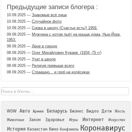
Предыдущие записи блогера :
10.09.2025
—
Знакомые всё лица
10.09.2025
—
Случайное фото
10.09.2025
—
Снова в школу (Счастье есть!) 1959.
09.09.2025
—
Мужчина с котом пьёт на крыше дома, Нью-Йорк,
1953.
08.09.2025
—
Двое в городе
08.09.2025
—
Олег Михайлович Куваев. (1934 -75 гг)
08.09.2025
—
Учат в школе
08.09.2025
—
Религия превыше всего
08.09.2025
—
Страашно... и гроб на колёсиках
Авто
Беларусь
WOW
Бизнес
Видео
Дети
Армия
Жесть
Интернет
Закон
Здоровье
Животные
Игры
Искусство
Коронавирус
История
Казахстан
Кино
Конфликты