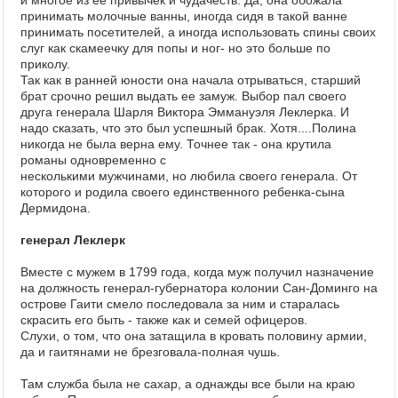
принимать молочные ванны, иногда сидя в такой ванне
принимать посетителей, а иногда использовать спины своих
слуг как скамеечку для попы и ног- но это больше по
приколу.
Так как в ранней юности она начала отрываться, старший
брат срочно решил выдать ее замуж. Выбор пал своего
друга генерала Шарля Виктора Эммануэля Леклерка. И
надо сказать, что это был успешный брак. Хотя....Полина
никогда не была верна ему. Точнее так - она крутила
романы одновременно с
несколькими мужчинами, но любила своего генерала. От
которого и родила своего единственного ребенка-сына
Дермидона.
генерал Леклерк
Вместе с мужем в 1799 года, когда муж получил назначение
на должность генерал-губернатора колонии Сан-Доминго на
острове Гаити смело последовала за ним и старалась
скрасить его быть - также как и семей офицеров.
Слухи, о том, что она затащила в кровать половину армии,
да и гаитянами не брезговала-полная чушь.
Там служба была не сахар, а однажды все были на краю