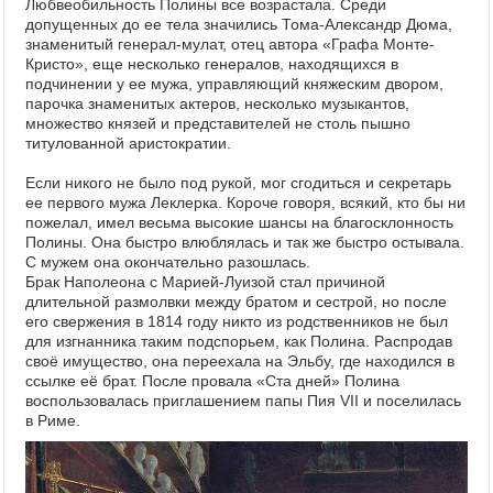
Любвеобильность Полины все возрастала. Среди
допущенных до ее тела значились Тома-Александр Дюма,
знаменитый генерал-мулат, отец автора «Графа Монте-
Кристо», еще несколько генералов, находящихся в
подчинении у ее мужа, управляющий княжеским двором,
парочка знаменитых актеров, несколько музыкантов,
множество князей и представителей не столь пышно
титулованной аристократии.
Если никого не было под рукой, мог сгодиться и секретарь
ее первого мужа Леклерка. Короче говоря, всякий, кто бы ни
пожелал, имел весьма высокие шансы на благосклонность
Полины. Она быстро влюблялась и так же быстро остывала.
С мужем она окончательно разошлась.
Брак Наполеона с Марией-Луизой стал причиной
длительной размолвки между братом и сестрой, но после
его свержения в 1814 году никто из родственников не был
для изгнанника таким подспорьем, как Полина. Распродав
своё имущество, она переехала на Эльбу, где находился в
ссылке её брат. После провала «Ста дней» Полина
воспользовалась приглашением папы Пия VII и поселилась
в Риме.