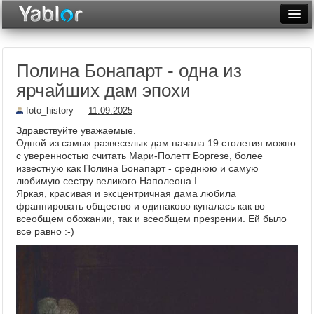
Разместить статью
Войти
Полина Бонапарт - одна из
Неделя
ярчайших дам эпохи
Месяц
foto_history
—
11.09.2025
Рейтинги
Здравствуйте уважаемые.
Одной из самых развеселых дам начала 19 столетия можно
Архив
с уверенностью считать Мари-Полетт Боргезе, более
известную как Полина Бонапарт - среднюю и самую
любимую сестру великого Наполеона I.
Фототоп
Яркая, красивая и эксцентричная дама любила
фраппировать общество и одинаково купалась как во
Видеотоп
всеобщем обожании, так и всеобщем презрении. Ей было
все равно :-)