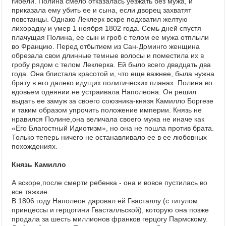
гибели. Полина смело отказалась уезжать без мужа, и
приказала ему убить ее и сына, если дворец захватят
повстанцы. Однако Леклерк вскре подхватил желтую
лихорадку и умер 1 ноября 1802 года. Семь дней спустя
плачущая Полина, ее сын и гроб с телом ее мужа отплыли
во Францию. Перед отбытием из Сан-Доминго женщина
обрезала свои длинные темные волосы и поместила их в
гробу рядом с телом Леклерка. Ей было всего двадцать два
года. Она блистала красотой и, что еще важнее, была нужна
брату в его далеко идущих политических планах. Полина во
вдовьем одеянии не устраивала Наполеона. Он решил
выдать ее замуж за своего союзника-князя Камилло Боргезе
и таким образом упрочить положение империи. Князь не
нравился Полине,она величала своего мужа не иначе как
«Его Благостный Идиотизм», но она не пошла против брата.
Только теперь ничего не останавливало ее в ее любовных
похождениях.
Князь Камилло
А вскоре,после смерти ребенка - она и вовсе пустилась во
все тяжкие.
В 1806 году Наполеон даровал ей Гвасталлу (с титулом
принцессы и герцогини Гвасталльской), которую она позже
продала за шесть миллионов франков герцогу Пармскому.