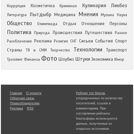
Кулинария
Ликбез
Косметичка
Коррупция
Криминал
Мнения
Лытдыбр
Медицина
Литература
Музыка
Наука
Общество
Отдых
Отношения
Персоны
Олимпиада
Политика
Происшествия
Путешествия
Природа
Разное
Реклама
Сиськи
События
Спорт
Разоблачения
Религия
СНГ
Технологии
Страны
Транспорт
ТВ и СМИ
Творчество
Фото
Штуки
Шоубиз
Экономика
Троллинг
Финансы
Юмор
Главная
О проекте
Рейтинг топ блогов
,
Обратная связь
упорядоченных по количеству
Правообладателям
посетителей, ссылок и
Реклама
RSS
комментариев. При
составлении рейтинга
блогосферы используются
данные, полученные из
открытых источников.