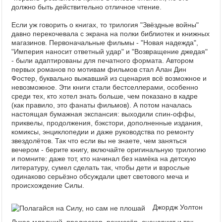
должно быть действительно отличное чтение.
Если уж говорить о книгах, то трилогия "Звёздные войны"
давно перекочевала с экрана на полки библиотек и книжных
магазинов. Первоначальные фильмы - "Новая надежда",
"Империя наносит ответный удар" и "Возвращение джедая"
- были адаптированы для печатного формата. Автором
первых романов по мотивам фильмов стал Алан Дин
Фостер, буквально выжавший из сценария всё возможное и
невозможное. Эти книги стали бестселлерами, особенно
среди тех, кто хотел знать больше, чем показано в кадре
(как правило, это фанаты фильмов). А потом началась
настоящая бумажная экспансия: выходили спин-оффы,
приквелы, продолжения, бэкстори, дополненные издания,
комиксы, энциклопедии и даже руководства по ремонту
звездолётов. Так что если вы не знаете, чем заняться
вечером - берите книгу, включайте оригинальную трилогию
и помните: даже тот, кто начинал без намёка на детскую
литературу, сумел сделать так, чтобы дети и взрослые
одинаково серьёзно обсуждали цвет светового меча и
происхождение Силы.
Джордж Уолтон
Лукас-младший, продюссер, режиссёр, сценарист и так