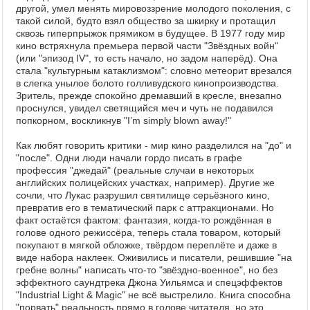
другой, умел менять мировоззрение молодого поколения, с
такой силой, будто взял общество за шкирку и протащил
сквозь гиперпрыжок прямиком в будущее. В 1977 году мир
кино встряхнула премьера первой части "Звёздных войн"
(или "эпизод IV", то есть начало, но задом наперёд). Она
стала "культурным катаклизмом": словно метеорит врезался
в слегка унылое болото голливудского кинопроизводства.
Зритель, прежде спокойно дремавший в кресле, внезапно
проснулся, увидел светящийся меч и чуть не подавился
попкорном, воскликнув "I’m simply blown away!"
Как любят говорить критики - мир кино разделился на "до" и
"после". Одни люди начали гордо писать в графе
профессия "джедай" (реальные случаи в некоторых
английских полицейских участках, например). Другие же
сочли, что Лукас разрушил святилище серьёзного кино,
превратив его в тематический парк с аттракционами. Но
факт остаётся фактом: фантазия, когда-то рождённая в
голове одного режиссёра, теперь стала товаром, который
покупают в мягкой обложке, твёрдом переплёте и даже в
виде набора наклеек. Оживились и писатели, решившие "на
гребне волны" написать что-то "звёздно-военное", но без
эффектного саундтрека Джона Уильямса и спецэффектов
"Industrial Light & Magic" не всё выстрелило. Книга способна
"порвать" реальность прямо в голове читателя, но это