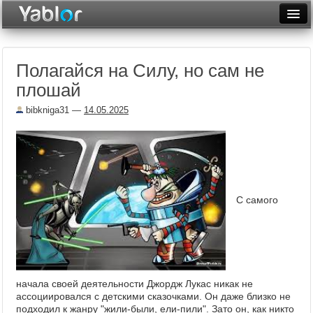
Разместить статью
Войти
Полагайся на Силу, но сам не
Неделя
плошай
Месяц
bibkniga31
—
14.05.2025
Рейтинги
Архив
Фототоп
С самого
Видеотоп
начала своей деятельности Джордж Лукас никак не
ассоциировался с детскими сказочками. Он даже близко не
подходил к жанру "жили-были, ели-пили". Зато он, как никто