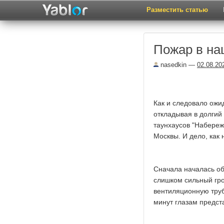
Разместить статью
Пожар в на
nasedkin
—
02.08.20
Как и следовало ожи
откладывая в долгий
таунхаусов "Набереж
Москвы. И дело, как 
Сначала началась обы
слишком сильный гро
вентиляционную труб
минут глазам предст