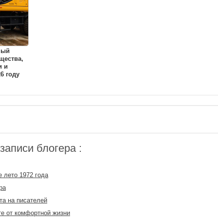
ный
щества,
и и
6 году
аписи блогера :
 лето 1972 года
ра
та на писателей
е от комфортной жизни