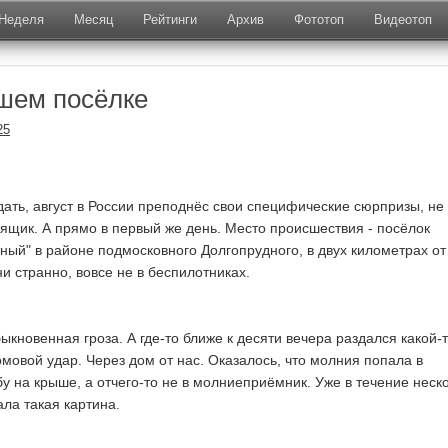
Неделя
Месяц
Рейтинги
Архив
Фототоп
Видеотоп
шем посёлке
25
дать, август в России преподнёс свои специфические сюрпризы, не
 ящик. А прямо в первый же день. Место происшествия - посёлок
ный" в районе подмосковного Долгопрудного, в двух километрах от
ни странно, вовсе не в беспилотниках.
кновенная гроза. А где-то ближе к десяти вечера раздался какой-т
мовой удар. Через дом от нас. Оказалось, что молния попала в
у на крыше, а отчего-то не в молниеприёмник. Уже в течение неск
ала такая картина.