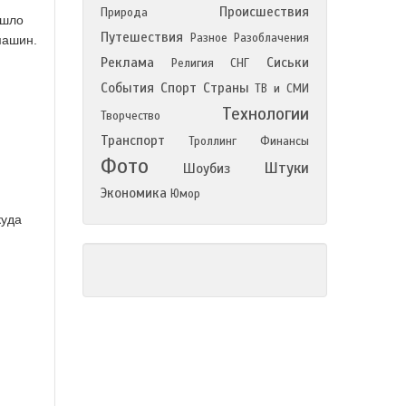
Происшествия
Природа
ошло
Путешествия
Разное
Разоблачения
машин.
Реклама
Сиськи
Религия
СНГ
События
Спорт
Страны
ТВ и СМИ
Технологии
Творчество
Транспорт
Троллинг
Финансы
Фото
Штуки
Шоубиз
Экономика
Юмор
куда