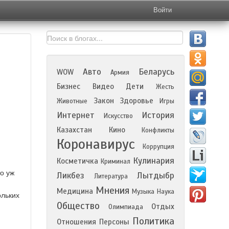
Войти
Авто
Беларусь
WOW
Армия
Бизнес
Видео
Дети
Жесть
Закон
Здоровье
Животные
Игры
Интернет
История
Искусство
Казахстан
Кино
Конфликты
Коронавирус
Коррупция
Кулинария
Косметичка
Криминал
о уж
Ликбез
Лытдыбр
Литература
Мнения
Медицина
Музыка
Наука
ольких
Общество
Отдых
Олимпиада
Политика
Отношения
Персоны