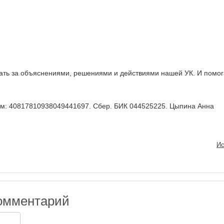
ать за объяснениями, решениями и действиями нашей УК. И помог
м: 40817810938049441697. Сбер. БИК 044525225. Цыпина Анна
Ис
омментарий