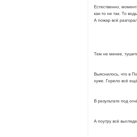
Естественно, момент
как-то не так. То во
А пожар всё разгорал
Тем не менее, тушить
Выяснилось, что в П
хуже. Горело всё ещё
В результате под огн
А поутру всё выгляде