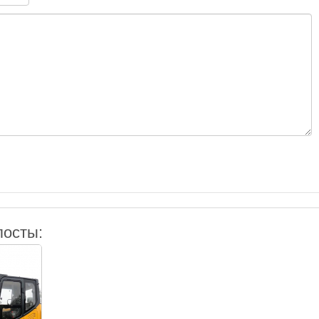
посты: