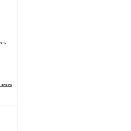
ать
точник