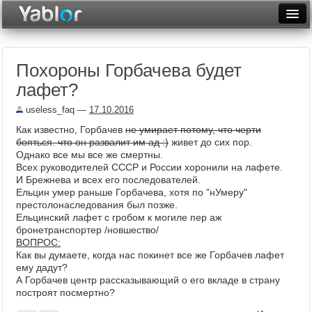
Разместить статью
Войти
Похороны Горбачева будет
Неделя
лафет?
Месяц
useless_faq
—
17.10.2016
Рейтинги
Как известно, Горбачев
не умирает потому, что черти
бояться. что он развалит им ад :)
живет до сих пор.
Архив
Однако все мы все же смертны.
Всех руководителей СССР и России хоронили на лафете.
И Брежнева и всех его последователей.
Фототоп
Ельцин умер раньше Горбачева, хотя по "нУмеру"
престолонаследования был позже.
Видеотоп
Ельцинский лафет с гробом к могиле пер аж
бронетранспортер /новшество/
ВОПРОС:
Как вы думаете, когда нас покинет все же Горбачев лафет
ему дадут?
А Горбачев центр рассказывающий о его вкладе в страну
построят посмертно?