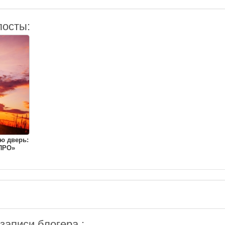
посты:
ю дверь:
ПРО»
аписи блогера :