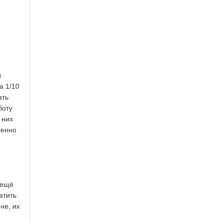
х
а 1/10
ать
боту
 них
менно
 ещё
атить
не, их