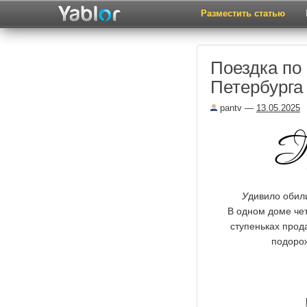
Разместить статью
Поездка по
Петербурга
pantv
—
13.05.2025
У
дивило обил
В одном доме чет
ступеньках прода
подорож