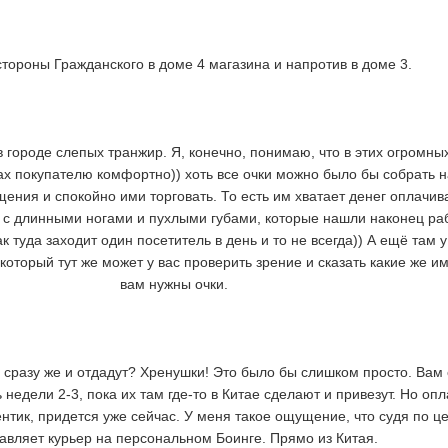
стороны Гражданского в доме 4 магазина и напротив в доме 3.
 городе слепых транжир. Я, конечно, понимаю, что в этих огромны
х покупателю комфортно)) хоть все очки можно было бы собрать н
щения и спокойно ими торговать. То есть им хватает денег оплачив
 с длинными ногами и пухлыми губами, которые нашли наконец ра
ак туда заходит один посетитель в день и то не всегда)) А ещё там у
который тут же может у вас проверить зрение и сказать какие же и
вам нужны очки.
 сразу же и отдадут? Хренушки! Это было бы слишком просто. Вам
недели 2-3, пока их там где-то в Китае сделают и привезут. Но опл
тик, придется уже сейчас. У меня такое ощущение, что судя по це
авляет курьер на персональном Боинге. Прямо из Китая.