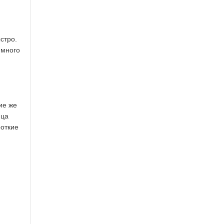
стро.
 много
ие же
ица
роткие