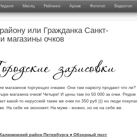
Неделя
Месяц
Рейтинги
Архив
Фототоп
Видеотоп
 району или Гражданка Санкт-
 и магазины очков
ие магазинов торгующих очками. Они там наркоту продают что ли?
ыре магазина очков! Четыре! И цены там по 50 000 за очки. Рядом
ет какой-то нерусский такие же очки по 350 руб ))) но люди покупа
е. На себе не экономят. На муже - можно, но не на себе же.
Калининский район Петербурга ● Обзорный пост