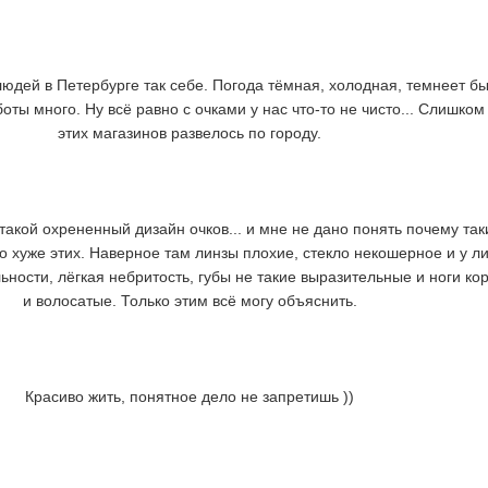
людей в Петербурге так себе. Погода тёмная, холодная, темнеет бы
ты много. Ну всё равно с очками у нас что-то не чисто... Слишком
этих магазинов развелось по городу.
такой охрененный дизайн очков... и мне не дано понять почему так
до хуже этих. Наверное там линзы плохие, стекло некошерное и у л
ьности, лёгкая небритость, губы не такие выразительные и ноги ко
и волосатые. Только этим всё могу объяснить.
Красиво жить, понятное дело не запретишь ))