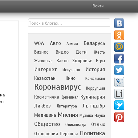
Войти
Авто
Беларусь
WOW
Армия
Бизнес
Видео
Дети
Жесть
Закон
Здоровье
Животные
Игры
Интернет
История
Искусство
Казахстан
Кино
Конфликты
Коронавирус
Коррупция
 на
Кулинария
Косметичка
Криминал
ют
Ликбез
Лытдыбр
Литература
Мнения
Медицина
Музыка
Наука
Общество
Отдых
Олимпиада
Политика
Отношения
Персоны