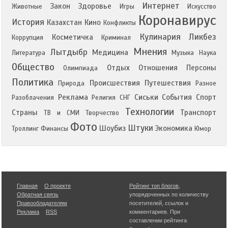
Интернет
Закон
Здоровье
Животные
Игры
Искусство
Коронавирус
История
Казахстан
Кино
Конфликты
Кулинария
Ликбез
Косметичка
Коррупция
Криминал
Мнения
Лытдыбр
Медицина
Литература
Музыка
Наука
Общество
Отдых
Отношения
Персоны
Олимпиада
Политика
Происшествия
Путешествия
Природа
Разное
Реклама
Сиськи
События
Спорт
Разоблачения
Религия
СНГ
Технологии
Страны
Транспорт
ТВ и СМИ
Творчество
Фото
Штуки
Шоубиз
Экономика
Троллинг
Финансы
Юмор
Главная
О проекте
Рейтинг топ блогов
,
Обратная связь
упорядоченных по количеству
Правообладателям
посетителей, ссылок и
Реклама
RSS
комментариев. При
составлении рейтинга