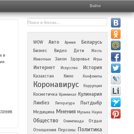
Войти
Авто
Беларусь
WOW
Армия
Бизнес
Видео
Дети
Жесть
а в
Закон
Здоровье
Животные
Игры
ия.
Интернет
История
Искусство
Казахстан
Кино
Конфликты
Коронавирус
Коррупция
Кулинария
Косметичка
Криминал
Ликбез
Лытдыбр
Литература
Мнения
точник
Медицина
Музыка
Наука
Общество
Отдых
Олимпиада
Политика
Отношения
Персоны