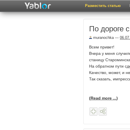
Разместить статью
По дороге с
muranochka
—
06.07
Всем привет!
Вчера у меня случил
станицу Староминска
На обратном пути сде
Качество, может, и н
Так сказать, импрес
(
Read more ...
)