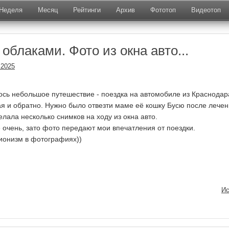
Неделя
Месяц
Рейтинги
Архив
Фототоп
Видеотоп
 облаками. Фото из окна авто...
.2025
ось небольшое путешествие - поездка на автомобиле из Краснодар
я и обратно. Нужно было отвезти маме её кошку Бусю после лечен
лала несколько снимков на ходу из окна авто.
е очень, зато фото передают мои впечатления от поездки.
сионизм в фотографиях))
Ис