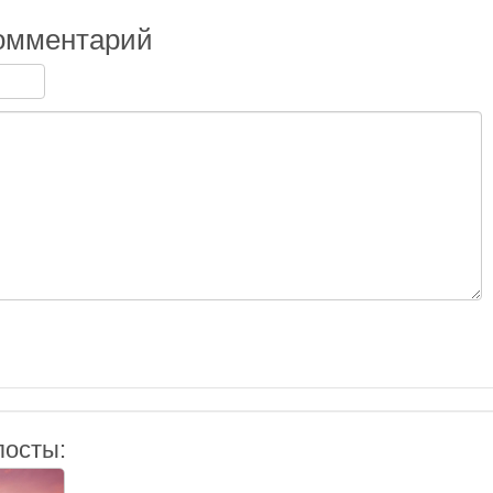
омментарий
посты: