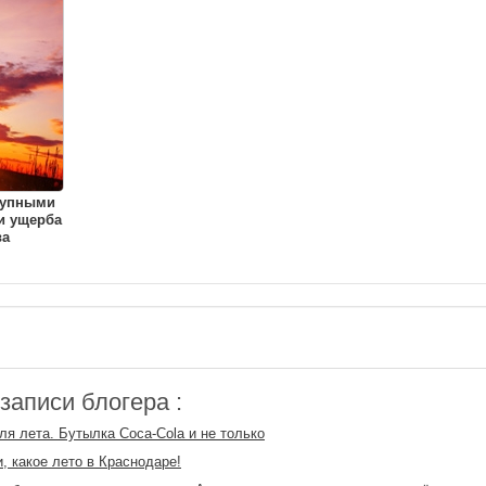
рупными
и ущерба
ва
аписи блогера :
ля лета. Бутылка Coca-Cola и не только
, какое лето в Краснодаре!