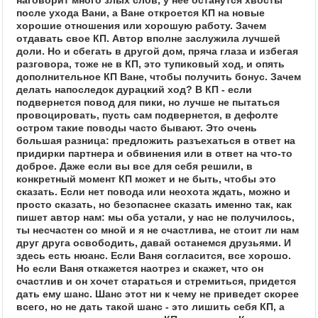
наговорит много злых слов, у нее останутся хвосты
после ухода Вани, а Ване откроется КП на новые
хорошие отношения или хорошую работу. Зачем
отдавать свое КП. Автор вполне заслужила лучшей
доли. Но и сбегать в другой дом, пряча глаза и избегая
разговора, тоже не в КП, это тупиковый ход, и опять
дополнительное КП Ване, чтобы получить бонус. Зачем
делать напоследок дурацкий ход? В КП - если
подвернется повод для пики, но лучше не пытаться
провоцировать, пусть сам подвернется, в дефолте
остром такие поводы часто бывают. Это очень
большая разница: предложить разъехаться в ответ на
придирки партнера и обвинения или в ответ на что-то
доброе. Даже если вы все для себя решили, в
конкретный момент КП может и не быть, чтобы это
сказать. Если нет повода или неохота ждать, можно и
просто сказать, но безопаснее сказать именно так, как
пишет автор нам: мы оба устали, у нас не получилось,
ты несчастен со мной и я не счастлива, не стоит ли нам
друг друга освободить, давай останемся друзьями. И
здесь есть нюанс. Если Ваня согласится, все хорошо.
Но если Ваня откажется наотрез и скажет, что он
счастлив и он хочет стараться и стремиться, придется
дать ему шанс. Шанс этот ни к чему не приведет скорее
всего, но не дать такой шанс - это лишить себя КП, а