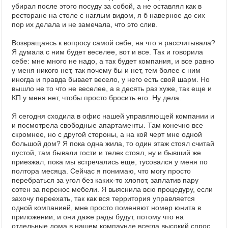
убирал после этого посуду за собой, а не оставлял как в
ресторане на столе с наглым видом, я б наверное до сих
пор их делала и не замечала, что это слив.
Возвращаясь к вопросу самой себе, на что я рассчитывала?
Я думала с ним будет веселее, вот и все. Так и говорила
себе: мне много не надо, а так будет компания, и все равно
у меня никого нет, так почему бы и нет, тем более с ним
иногда и правда бывает весело, у него есть свой шарм. Но
вышло не то что не веселее, а в десять раз хуже, так еще и
КП у меня нет, чтобы просто бросить его. Ну дела.
Я сегодня сходила в офис нашей управляющей компании и
и посмотрела свободные апартаменты. Там конечно все
скромнее, но с другой стороны, а на кой черт мне одной
большой дом? Я пока одна жила, то один этаж стоял считай
пустой, там бывали гости и телек стоял, ну и бывший же
приезжал, пока мы встречались еще, тусовался у меня по
полтора месяца. Сейчас я понимаю, что могу просто
перебраться за угол без каких-то хлопот, заплатив пару
сотен за перенос мебели. Я выяснила всю процедуру, если
захочу переехать, так как вся территория управляется
одной компанией, мне просто поменяют номер юнита в
приложении, и они даже рады будут, потому что на
отдельные дома в нашем компаунде всегда высокий спрос.