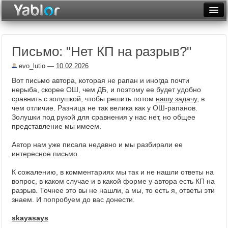
Разместить статью
Войти
Письмо: "Нет КП на разрыв?"
Неделя
evo_lutio
—
10.02.2026
Месяц
Вот письмо автора, которая не рапан и иногда почти
нерыба, скорее ОШ, чем ДБ, и поэтому ее будет удобно
Рейтинги
сравнить с золушкой, чтобы решить потом
нашу задачу,
в
чем отличие. Разница не так велика как у ОШ-рапанов.
Архив
Золушки под рукой для сравнения у нас нет, но общее
представление мы имеем.
Фототоп
Автор нам уже писала недавно и мы разбирали ее
Видеотоп
интересное письмо
.
К сожалению, в комментариях мы так и не нашли ответы на
вопрос, в каком случае и в какой форме у автора есть КП на
разрыв. Точнее это вы не нашли, а мы, то есть я, ответы эти
знаем. И попробуем до вас донести.
skayasays