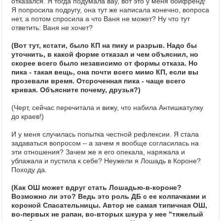
отказался. Я тогда подумала вау, вот это у меня бойфренд!
Я попросила подругу, она тут же написала конечно, вопроса
нет, а потом спросила а что Ваня не может? Ну что тут
ответить: Ваня не хочет?
(Вот тут, кстати, было КП на пику и разрыв. Надо бы
уточнить, в какой форме отказал и чем объяснил, но
скорее всего было независимо от формы отказа. Но
пика - такая вещь, она почти всего мимо КП, если вы
прозевали время. Отсроченная пика - чаще всего
кривая. Объясните почему, друзья?)
(Черт, сейчас перечитала и вижу, что набила Антишкатулку
до краев!)
И у меня случилась попытка честной рефлексии. Я стала
задаваться вопросом – а зачем я вообще согласилась на
эти отношения? Зачем же я его опекала, наряжала и
ублажала и пустила к себе? Неужели я Лошадь в Короне?
Походу да.
(Как ОШ может вдруг стать Лошадью-в-короне?
Возможно ли это? Ведь это роль ДБ с ее колпачками и
короной Спасательницы. Автор не самая типичная ОШ,
во-первых не рапан, во-вторых шкура у нее "тяжелый