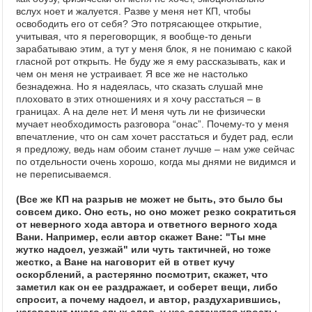
вслух ноет и жалуется. Разве у меня нет КП, чтобы
освободить его от себя? Это потрясающее открытие,
учитывая, что я переговорщик, я вообще-то деньги
зарабатываю этим, а тут у меня блок, я не понимаю с какой
гласной рот открыть. Не буду же я ему рассказывать, как и
чем он меня не устраивает. Я все же не настолько
безнадежна. Но я надеялась, что сказать слушай мне
плоховато в этих отношениях и я хочу расстаться – в
границах. А на деле нет. И меня чуть ли не физически
мучает необходимость разговора “онас”. Почему-то у меня
впечатление, что он сам хочет расстаться и будет рад, если
я предложу, ведь нам обоим станет лучше – нам уже сейчас
по отдельности очень хорошо, когда мы днями не видимся и
не переписываемся.
(Все же КП на разрыв не может не быть, это было бы
совсем дико. Оно есть, но оно может резко сократиться
от неверного хода автора и ответного верного хода
Вани. Например, если автор скажет Ване: "Ты мне
жутко надоел, уезжай" или чуть тактичней, но тоже
жестко, а Ване на наговорит ей в ответ кучу
оскорблений, а растерянно посмотрит, скажет, что
заметил как он ее раздражает, и соберет вещи, либо
спросит, а почему надоел, и автор, раздухарившись,