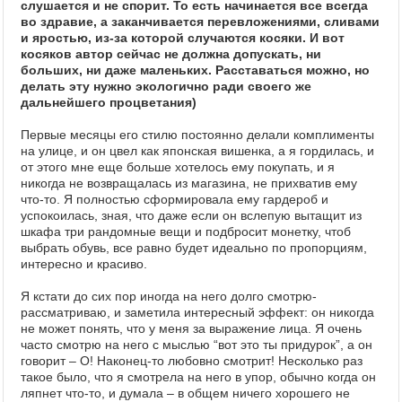
слушается и не спорит. То есть начинается все всегда
во здравие, а заканчивается перевложениями, сливами
и яростью, из-за которой случаются косяки. И вот
косяков автор сейчас не должна допускать, ни
больших, ни даже маленьких. Расставаться можно, но
делать эту нужно экологично ради своего же
дальнейшего процветания)
Первые месяцы его стилю постоянно делали комплименты
на улице, и он цвел как японская вишенка, а я гордилась, и
от этого мне еще больше хотелось ему покупать, и я
никогда не возвращалась из магазина, не прихватив ему
что-то. Я полностью сформировала ему гардероб и
успокоилась, зная, что даже если он вслепую вытащит из
шкафа три рандомные вещи и подбросит монетку, чтоб
выбрать обувь, все равно будет идеально по пропорциям,
интересно и красиво.
Я кстати до сих пор иногда на него долго смотрю-
рассматриваю, и заметила интересный эффект: он никогда
не может понять, что у меня за выражение лица. Я очень
часто смотрю на него с мыслью “вот это ты придурок”, а он
говорит – О! Наконец-то любовно смотрит! Несколько раз
такое было, что я смотрела на него в упор, обычно когда он
ляпнет что-то, и думала – в общем ничего хорошего не