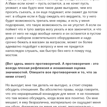
А Иван если хочет – пусть остается, а не хочет пусть
уезжает, и как будто мне такое даже выгоднее, чем его
просить съехать, а он еще подумает, или скажет да потом
нет: в общем если я буду ожидать его вердикта, то у него
будет возможность трепать мне нервы, и есть у меня
подозрение, что такую возможность он не упустит. А если он
поймет что я тупо завтра могу уехать и все закончится, и что
мне от него не надо вообще ничего и он останется в пустом
доме с набором осветительного оборудования и надо
срочно бежать в магазин за матрасом, может он более
адекватно подойдет к вопросу и мне не придется
напоследок слушать, как быстро без него я помру под
мостом.
(Вот здесь много противоречий. А противоречия - это
всегда плохая рефлексия и искаженная оценка
значимостей. Опишите все противоречия и то, что за
ними стоит)
Но выходит, мне так делать не выгодно, а стоит сперва
обсудить отношения. Вы абсолютно правы, когда говорите,
что это неразрешимый конандрум для меня: я не понимаю
что там можно обсуждать, когда всем все понятно. Он мне
мешает, я ему безразлична, материально он ощущает меня
как обузу, физически он меня не хочет, эмоционально –