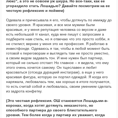
люкс", а это не совсем уж шкура. Но все-таки, как ее
угораздило стать Лошадью? Давайте посмотрим на ее
честную рефлексию и поймем)
Одевала и причесывала я его, чтобы дотянуть по имижду до
своего уровня. Я красивая, и все мои мужики были
красивые, и у меня репутация человека со вкусом и даже
есть небольшой тг канал, куда мне пишут с запросами а
подберите нам стиль, но я отвечаю что это просто хобби, я
не стилист, вернее у меня это не профессия. Я работаю в
инвестфонде. Одеваюсь я так, чтобы в любой момент быть
готовой к переговорам и выглядеть там не просто уместно,
а своим видом задавать тон. И мне нужен был партнер,
который не сильно отстает. Но главное – я видела, что ему
этого очень хочется самому. Он тщеславен и любит
красоваться (отсюда дурацкий инстаграм), а еще у него
красивая фигура, которую он портил одеждой. Я когда его
наряжала, любовалась тем, как хорошо в итоге получается,
то есть считай собой и любовалась, своим умением сделать
из задрота конфетку.
(Это честная рефлексия. ОШ становятся Лошадьми-в-
коронах, когда хотят дотянуть неказистого, но
способного партнера до своего блистательного
уровня. Тем более когда у партнер их уважает, когда