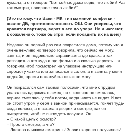
думала, а он говорил “Вот сейчас даже верю, что любит! Раз
так смотрит, наверное точно любит!”
(Это потому, что Ваня - МК, тип маминой конфетки -
аналог ДБ, противоположность ОШ. Они уверены, что
нравятся партнеру, верят в это до упора. Но и наглеют,
к сожалению, тоже быстро, если посадить их на шею)
Недавно он первый раз сам покрасился дома, потому что я
очень вежливо но твердо говорила, что сейчас не могу,
занята, и он недовольно спрашивал а где краска а как
разводить а что куда а где фольга и а сколько держать – я
говорила чтоб посмотрел на упаковке инструкцию или
спросил у чатика или записался в салон, а я занята у меня
дедлайн, прости пожалуйста никак не могу.
Он покрасился сам такими полосами, что мне с трудом
удавалось сдерживать смех, но я конечно не смеялась,
вернее смеялась у себя потом, когда никто не видит. И вот
он стоит утром у себя в ванной причесывается, гоняет туда-
сюда волосы, а я встала в дверях и смотрю, как он
выкрутится, чтоб не выглядеть клоуном. Он:
– С какой целью осмотр?
– Просто смотрю, а что?
– Ласково слишком смотришь! Значит хорошо получилось!