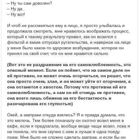
– Ну ты сам доволен?
– Ну да..
– Ну вот!
И чтоб не рассмеяться ему в лицо, я просто улыбалась и
продолжала смотреть, мне нравилось воображать процесс,
который к такому результату привел, как он возился с
фольгой и какие отпускал ругательства, и наверное на лице
у меня было какое-то здоровое возбуждение, которое он
принял на свой счет, что он мне нравится сильно.
(Вот это ее раздражение на его самовлюбленность, это
опасный момент. Если он поймет, что на самом деле он
ей противен, он может очень огорчиться, он решит, что
она просто очень злая, и он может уйти от огорчения, а
она останется с хвостом. Потому что противна ей его
самовлюбленность, а сам он ей отнюдь не противен,
она всего лишь обижена на его бестактность и
разочарована его глупостью)
Окей, а завтраки откуда взялись? Я и правда думала, что
это мелочь. Тем более поначалу он охотно возил меня в
кафе, если я предлагала, вообще везде чаще возил, пока я
не поняла, что мне скучно с ним и лучше я одна поеду
поем. Мне было не сложно сделать завтрак, и если бы он