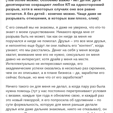
(Тем более можно. Особенно важно - нет детей. Дети
десятикратно сокращают любое КП на односторонний
разрыв, хотя в некоторых случаях оно все равно
остается. А без детей - конечно можно. Чаще даже не
разрывать отношения, в которых вам плохо, слив)
С его семьей мы не знакомы, я даже не уверена, что кто-то
знает о моем существовании. Никакого вреда мне от
разрыва быть не может, так как он нигде за меня не
поручался и нигде не помогал. Друзья – это все мои друзья,
и непонятно еще будут ли они лайкать его “контент”, когда
узнают, что мы расстались. Денег на себя у меня всегда
хватит, внимание мне его не нужно, сексуально он меня
давно не интересует, хотя драйв у меня на месте.
Интеллектуально не интересовал никогда, его
академические успехи оказались в несколько раз скромнее,
чем он их описывал, а в плане бизнеса – да, заработки его
сейчас больше, но мне что от его заработков?
Ничего такого он для меня не делал, а когда пару раз была
нужна помощь (тут у нас постоянно перетряхивают условия
с визами, каждые три года я обновляю свою, и каждый раз
это новый геморрой, я его попросила об одолжении – по
сути формальность, которую для меня раньше делали
друзья или даже дальние знакомые, никто не отказывал), он