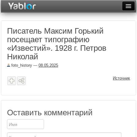
Разместить статью
Войти
Писатель Максим Горький
Неделя
посещает типографию
Месяц
«Известий». 1928 г. Петров
Николай
Рейтинги
foto_history
—
08.05.2025
Архив
Источник
Фототоп
Видеотоп
Оставить комментарий