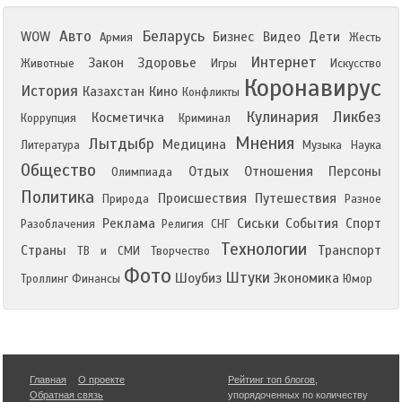
Авто
Беларусь
WOW
Бизнес
Видео
Дети
Армия
Жесть
Интернет
Закон
Здоровье
Животные
Игры
Искусство
Коронавирус
История
Казахстан
Кино
Конфликты
Кулинария
Ликбез
Косметичка
Коррупция
Криминал
Мнения
Лытдыбр
Медицина
Литература
Музыка
Наука
Общество
Отдых
Отношения
Персоны
Олимпиада
Политика
Происшествия
Путешествия
Природа
Разное
Реклама
Сиськи
События
Спорт
Разоблачения
Религия
СНГ
Технологии
Страны
Транспорт
ТВ и СМИ
Творчество
Фото
Штуки
Шоубиз
Экономика
Троллинг
Финансы
Юмор
Главная
О проекте
Рейтинг топ блогов
,
Обратная связь
упорядоченных по количеству