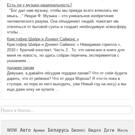
Есть ли у музыки национальность?
"Бог дал нам музыку, чтобы мы прежде всего влеклись ею
ввысь..." Ницше Ф. Музыка – это уникальное изобретение
человеческого разума. Она объединяет людей, помогает им
отвлечься от бытовой суеты и создает необходимую атмосферу,
чтобы ...
Кристофер Шабри и Дэниел Саймонс «
Кристофер Шабри и Дэниел Саймонс « Невидимая горилла »,
2010 г. Краткий конспект. Часть 2 . То, что написано в книге для
меня не новость, но здесь собран перечень экспериментов с
указанием ...
подарки папам
Девушки, а давайте обсудим подарки папам? Что от себя будете
дарить, что от ребенка? Что от деда Мороза? Я что-то пока в
ступоре, но пора из него выходить, уже Новый год на носу) а мы
еще даже елку не купили ...
Авто
Беларусь
WOW
Бизнес
Видео
Дети
Армия
Жесть