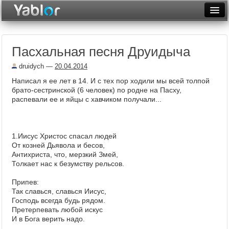
Разместить статью
Войти
Пасхальная песня Друидыча
Неделя
druidych
—
20.04.2014
Месяц
Написал я ее лет в 14. И с тех пор ходили мы всей толпой
брато-сестринской (6 человек) по родне на Пасху,
Рейтинги
распевали ее и яйцы с хавчиком получали...
Архив
Фототоп
1.Иисус Христос спасал людей
От козней Дьявола и бесов,
Видеотоп
Антихриста, что, мерзкий Змей,
Толкает нас к безумству рельсов.
Припев:
Так славься, славься Иисус,
Господь всегда будь рядом.
Претерпевать любой искус
И в Бога верить надо.