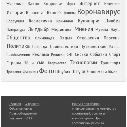
Интернет
Закон
Здоровье
Животные
Игры
Искусство
Коронавирус
История
Казахстан
Кино
Конфликты
Кулинария
Ликбез
Косметичка
Коррупция
Криминал
Мнения
Лытдыбр
Медицина
Литература
Музыка
Наука
Общество
Отдых
Отношения
Персоны
Олимпиада
Политика
Происшествия
Путешествия
Природа
Разное
Реклама
Сиськи
События
Спорт
Разоблачения
Религия
СНГ
Технологии
Страны
Транспорт
ТВ и СМИ
Творчество
Фото
Штуки
Шоубиз
Экономика
Троллинг
Финансы
Юмор
Главная
О проекте
Рейтинг топ блогов
,
Обратная связь
упорядоченных по количеству
Правообладателям
посетителей, ссылок и
Реклама
RSS
комментариев. При
составлении рейтинга