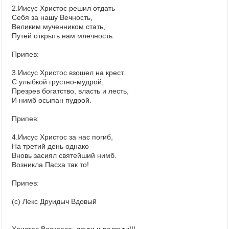
2.Иисус Христос решил отдать
Себя за нашу Вечность,
Великим мученником стать,
Путей открыть нам млечность.
Припев:
3.Иисус Христос взошел на крест
С улыбкой грустно-мудрой,
Презрев богатство, власть и лесть,
И нимб осыпан пудрой.
Припев:
4.Иисус Христос за нас погиб,
На третий день однако
Вновь засиял святейший нимб.
Возникла Пасха так то!
Припев:
(с) Лекс Друидыч Вдовый