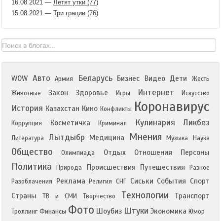
16.08.2021
—
Летят утки (77)
15.08.2021
—
Три грации (76)
Авто
Беларусь
WOW
Бизнес
Видео
Дети
Армия
Жесть
Интернет
Закон
Здоровье
Животные
Игры
Искусство
Коронавирус
История
Казахстан
Кино
Конфликты
Кулинария
Ликбез
Косметичка
Коррупция
Криминал
Мнения
Лытдыбр
Медицина
Литература
Музыка
Наука
Общество
Отдых
Отношения
Персоны
Олимпиада
Политика
Происшествия
Путешествия
Природа
Разное
Реклама
Сиськи
События
Спорт
Разоблачения
Религия
СНГ
Технологии
Страны
Транспорт
ТВ и СМИ
Творчество
Фото
Штуки
Шоубиз
Экономика
Троллинг
Финансы
Юмор