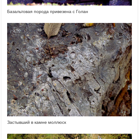
Базальтовая порода привезена с Голан
Застывший в камне моллюск