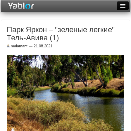
Разместить статью
Войти
Парк Яркон – "зеленые легкие"
Неделя
Тель-Авива (1)
Месяц
malamant
—
21.08.2021
Рейтинги
Архив
Фототоп
Видеотоп