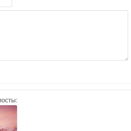
посты: