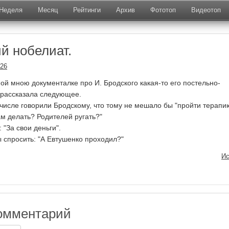
Неделя
Месяц
Рейтинги
Архив
Фототоп
Видеотоп
й нобелиат.
026
ой мною документалке про И. Бродского какая-то его постельно-
 рассказала следующее.
 числе говорили Бродскому, что тому не мешало бы "пройти терапию
там делать? Родителей ругать?"
"За свои деньги".
 спросить: "А Евтушенко проходил?"
Ис
омментарий