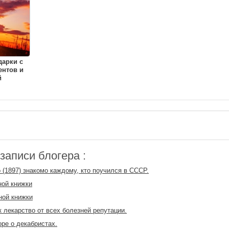
дарки с
ентов и
й
аписи блогера :
 (1897) знакомо каждому, кто поучился в СССР.
ной книжки
ной книжки
к лекарство от всех болезней репутации.
оре о декабристах.