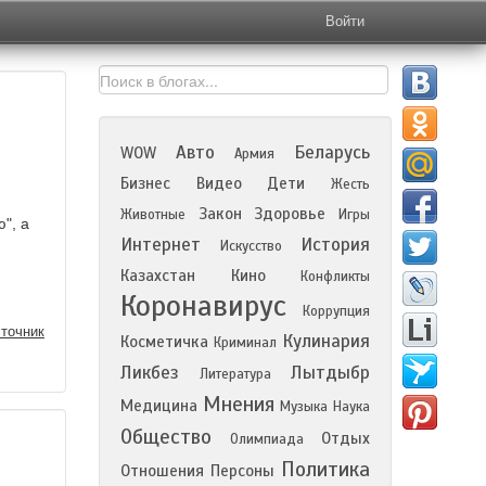
Войти
Авто
Беларусь
WOW
Армия
Бизнес
Видео
Дети
Жесть
Закон
Здоровье
Животные
Игры
", а
Интернет
История
Искусство
Казахстан
Кино
Конфликты
Коронавирус
Коррупция
точник
Кулинария
Косметичка
Криминал
Ликбез
Лытдыбр
Литература
Мнения
Медицина
Музыка
Наука
Общество
Отдых
Олимпиада
Политика
Отношения
Персоны