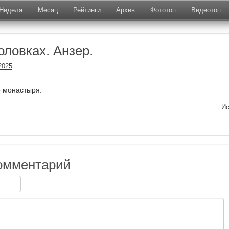
Неделя
Месяц
Рейтинги
Архив
Фототоп
Видеотоп
оловках. Анзер.
2025
 монастыря.
Ис
омментарий