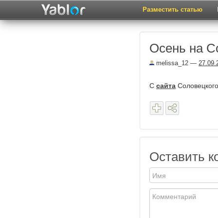
Разместить статью
Осень на С
melissa_12
—
27.09.
С
сайта
Соловецкого
Оставить к