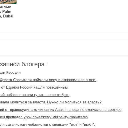
 жилых
: Palm
, Dubai
аписи блогера :
ран Кеосаян
Христа Спасителя поймали лису и отправили ее в лес.
 от Единой России нашли повешенным
ий цобакен: пошли гулять по сентябрю.
вала молиться за власти. Нужно ли молиться за власть?
й от правосудия экс-чиновник Авакян внезапно скончался в сортире
ец преподал урок приезжему мигранту-грабителю
ля сатанистов-глобалистов с кнопками "вкл" и "выкл".