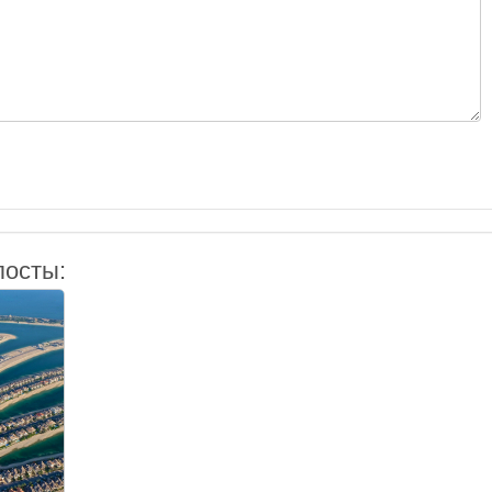
посты: