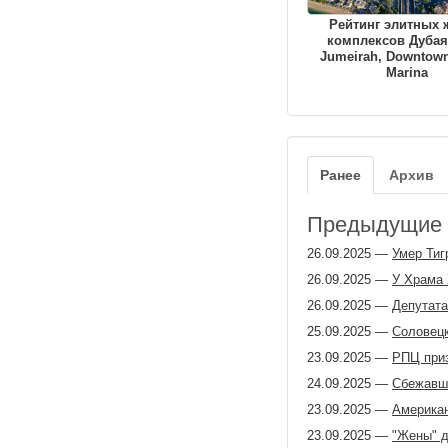
Рейтинг элитных
комплексов Дубая
Jumeirah, Downtown
Marina
Ранее
Архив
Предыдущие з
26.09.2025
—
Умер Тиг
26.09.2025
—
У Храма 
26.09.2025
—
Депутата
25.09.2025
—
Соловецк
23.09.2025
—
РПЦ приз
24.09.2025
—
Сбежавши
23.09.2025
—
Американ
23.09.2025
—
"Жены" д