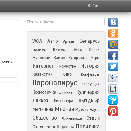
Войти
Авто
Беларусь
WOW
Армия
Бизнес
Видео
Дети
Жесть
Закон
Здоровье
Животные
Игры
точник
Интернет
История
Искусство
Казахстан
Кино
Конфликты
Коронавирус
Коррупция
Кулинария
Косметичка
Криминал
Ликбез
Лытдыбр
Литература
Мнения
Медицина
Музыка
Наука
Общество
Отдых
Олимпиада
Политика
Отношения
Персоны