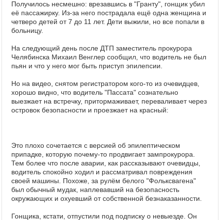
Получилось несмешно: врезавшись в "Гранту", гонщик убил
её пассажирку. Из-за него пострадала ещё одна женщина и
четверо детей от 7 до 11 лет. Дети выжили, но все попали в
больницу.
На следующий день после ДТП заместитель прокурора
Челябинска Михаил Венглер сообщил, что водитель не был
пьян и что у него мог быть приступ эпилепсии.
Но на видео, снятом регистратором кого-то из очевидцев,
хорошо видно, что водитель "Пассата" сознательно
выезжает на встречку, притормаживает, переваливает через
островок безопасности и проезжает на красный:
Это плохо сочетается с версией об эпилептическом
припадке, которую почему-то продвигает зампрокурора.
Тем более что после аварии, как рассказывают очевидцы,
водитель спокойно ходил и рассматривал повреждения
своей машины. Похоже, за рулём белого "Фольксвагена"
был обычный мудак, наплевавший на безопасность
окружающих и охуевший от собственной безнаказанности.
Гонщика, кстати, отпустили под подписку о невыезде. Он