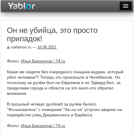
Разместить статью
Войти
Он не убийца, это просто
Неделя
припадок!
Месяц
varlamov.ru
—
16.06.2021
Рейтинги
Фото:
Илья Бархатов / 74.ru
Архив
Какая же неделя без очередного гонщика-мудака, который
убил человека?! Теперь это произошло в Челябинске. Но
Фототоп
поскольку за рулём был не Ефремов и не Эдвард Бил, за
пределами города и области на это мало кто обратил
Видеотоп
внимание.
В прошлый четверг долбоёб за рулём белого
"Фольксвагена" с номерами "Ха-ха-ха" устроил аварию на
перекрёстке улиц Дзержинского и Барбюса:
Фото:
Илья Бархатов / 74.ru