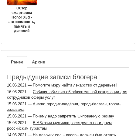
Обзор
смартфона
Honor X8d -
автономность,
память и
дисплей
Ранее
Архив
Предыдущие записи блогера :
16.06.2021
—
Помогите мэру найти лекарство от деревьев!
16.06.2021
—
Собянин объявил об обязательной вакцинации для
сотрудников сферы услуг
15.06.2021
—
Анапа: город-живодёрня, город-балаган, город-
зазывала
15.06.2021
—
Почему надо запретить шипованную резину
15.06.2021
—
В Абхазии мужчина расстрелял ноги двум
российским туристам
14.06.2021
—
На лавочку сел – косарь должен был отдать