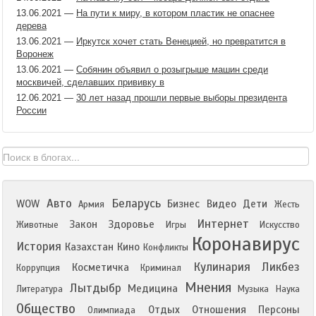
13.06.2021
—
На пути к миру, в котором пластик не опаснее
дерева
13.06.2021
—
Иркутск хочет стать Венецией, но превратится в
Воронеж
13.06.2021
—
Собянин объявил о розыгрыше машин среди
москвичей, сделавших прививку в
12.06.2021
—
30 лет назад прошли первые выборы президента
России
Авто
Беларусь
WOW
Бизнес
Видео
Дети
Армия
Жесть
Интернет
Закон
Здоровье
Животные
Игры
Искусство
Коронавирус
История
Казахстан
Кино
Конфликты
Кулинария
Ликбез
Косметичка
Коррупция
Криминал
Мнения
Лытдыбр
Медицина
Литература
Музыка
Наука
Общество
Отдых
Отношения
Персоны
Олимпиада