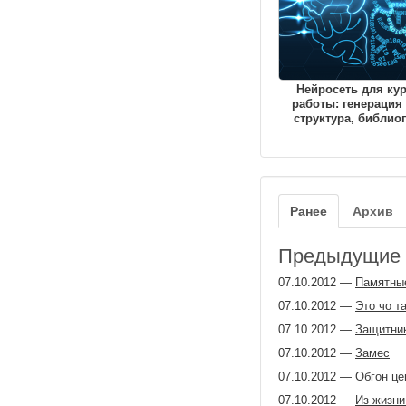
Нейросеть для ку
работы: генерация 
структура, библио
Ранее
Архив
Предыдущие з
07.10.2012
—
Памятны
07.10.2012
—
Это чо т
07.10.2012
—
Защитник
07.10.2012
—
Замес
07.10.2012
—
Обгон це
07.10.2012
—
Из жизни