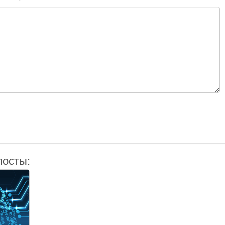
посты: