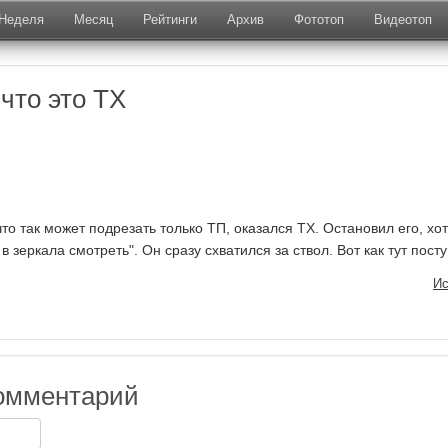
Неделя
Месяц
Рейтинги
Архив
Фототоп
Видеотоп
что это ТХ
то так может подрезать только ТП, оказался ТХ. Остановил его, хо
 в зеркала смотреть". Он сразу схватился за ствол. Вот как тут пост
Ис
омментарий