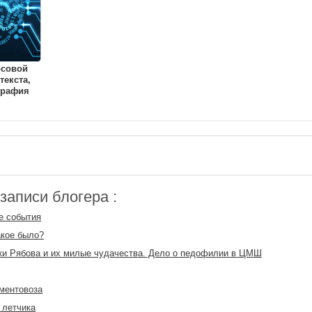
рсовой
текста,
графия
аписи блогера :
е события
акое было?
и Рябова и их милые чудачества. Дело о педофилии в ЦМШ
ментовоза
 летчика