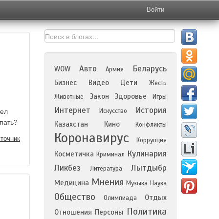
Войти
Авто
Беларусь
WOW
Армия
Бизнес
Видео
Дети
Жесть
Закон
Здоровье
Животные
Игры
Интернет
История
Искусство
тел
упать?
Казахстан
Кино
Конфликты
Коронавирус
точник
Коррупция
Кулинария
Косметичка
Криминал
Ликбез
Лытдыбр
Литература
Мнения
Медицина
Музыка
Наука
Общество
Отдых
Олимпиада
Политика
Отношения
Персоны