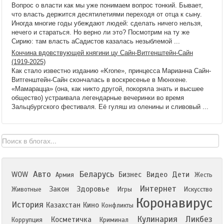
Вопрос о власти как мы уже понимаем вопрос тонкий. Бывает,
что власть держится десятилетиями переходя от отца к сыну.
Иногда многие годы убеждают людей: сделать ничего нельзя,
нечего и стараться. Но верно ли это? Посмотрим на ту же
Сирию: там власть аСадистов казалась незыблемой ...
Кончина вдовствующей княгини цу Сайн-Витгенштейн-Сайн
(1919-2025)
Как стало известно изданию «Krone», принцесса Марианна Сайн-
Витгенштейн-Сайн скончалась в воскресенье в Мюнхене.
«Мамарацца» (она, как никто другой, покоряла знать и высшее
общество) устраивала легендарные вечеринки во время
Зальцбургского фестиваля. Её гуляш из оленины и сливовый ...
Авто
Беларусь
WOW
Бизнес
Видео
Дети
Армия
Жесть
Интернет
Закон
Здоровье
Животные
Игры
Искусство
Коронавирус
История
Казахстан
Кино
Конфликты
Кулинария
Ликбез
Косметичка
Коррупция
Криминал