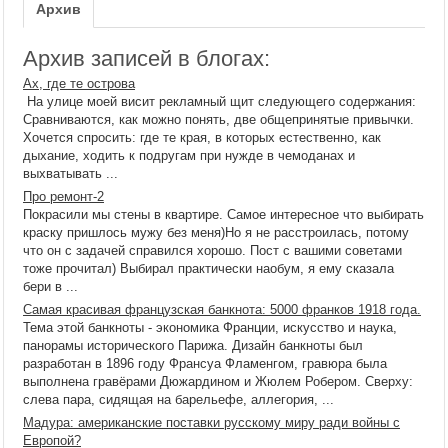
Архив
Архив записей в блогах:
Ах, где те острова
На улице моей висит рекламный щит следующего содержания:
Сравниваются, как можно понять, две общепринятые привычки.
Хочется спросить: где те края, в которых естественно, как
дыхание, ходить к подругам при нужде в чемоданах и
выхватывать ...
Про ремонт-2
Покрасили мы стены в квартире. Самое интересное что выбирать
краску пришлось мужу без меня)Но я не расстроилась, потому
что он с задачей справился хорошо. Пост с вашими советами
тоже прочитал) Выбирал практически наобум, я ему сказала
бери в ...
Самая красивая французская банкнота: 5000 франков 1918 года.
Тема этой банкноты - экономика Франции, искусство и наука,
панорамы исторического Парижа. Дизайн банкноты был
разработан в 1896 году Франсуа Фламенгом, гравюра была
выполнена гравёрами Дюжардином и Жюлем Робером. Сверху:
слева пара, сидящая на барельефе, аллегория, ...
Мадура: американские поставки русскому миру ради войны с
Европой?