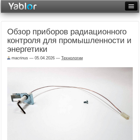
Разместить статью
Войти
Обзор приборов радиационного
Неделя
контроля для промышленности и
Месяц
энергетики
Рейтинги
macrinus
— 05.04.2026 —
Технологии
Архив
Фототоп
Видеотоп