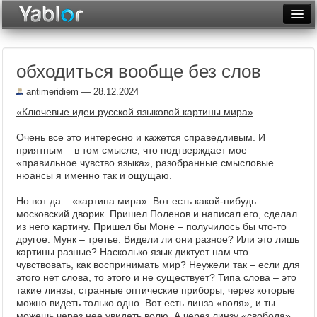
Разместить статью
Войти
обходиться вообще без слов
Неделя
antimeridiem
—
28.12.2024
Месяц
«Ключевые идеи русской языковой картины мира»
Рейтинги
Очень все это интересно и кажется справедливым. И
приятным – в том смысле, что подтверждает мое
Архив
«правильное чувство языка», разобранные смысловые
нюансы я именно так и ощущаю.
Фототоп
Но вот да – «картина мира». Вот есть какой-нибудь
Видеотоп
московский дворик. Пришел Поленов и написал его, сделал
из него картину. Пришел бы Моне – получилось бы что-то
другое. Мунк – третье. Видели ли они разное? Или это лишь
картины разные? Насколько язык диктует нам что
чувствовать, как воспринимать мир? Неужели так – если для
этого нет слова, то этого и не существует? Типа слова – это
такие линзы, странные оптические приборы, через которые
можно видеть только одно. Вот есть линза «воля», и ты
можешь через нее увидеть волю. А через линзу «свобода»