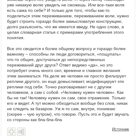
уже никакую волю увидеть не сможешь. Или все-таки воля
есть сама по себе? И только для того, чтобы как-то
поделиться этим переживанием, переживанием воли, нужно
будет строить гораздо более замысловатую конструкцию,
долго разъяснять, что же имеется ввиду. Не одно слово, а
целая словарная статья с примерами употребления этого
понятия.
Все это сводится к более общему вопросу и гораздо более
важному – способны ли люди договориться, «пощупать»
что-то общее, достучаться до непосредственных
переживаний друг друга? Ответ видимо «да», но это
потребует очень много сил, времени и главное желания
этим заниматься. На деле же человек не просто фильтрует
реплики другого, он еще домысливает, модифицирует эти
реплики под себя. Точно разговаривает не с другим
человеком, а сам с собой. «Человеку нужен человек». Как
бы не так! Человеку нужен он сам, свое отражение. Только
его и видит. А тут можно обходиться вообще без слов, никак
не следить за базаром. Уж я-то сам, внутри, понимаю
(скорее – чую нутром), что говорю. Пусть это и будет звучать
со стороны как бла-бла-бла.
Источник