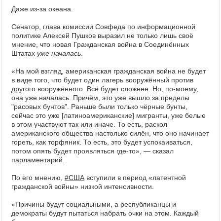
Даже из-за океана.
Сенатор, глава комиссии Совфеда по информационной
политике Алексей Пушков выразил не только лишь своё
мнение, что новая Гражданская война в Соединённых
Штатах
уже началась
.
«На мой взгляд, американская гражданская война не будет
в виде того, что будет один лагерь вооружённый против
другого вооружённого. Всё будет сложнее. Но, по-моему,
она уже началась. Причём, это уже вышло за пределы
"расовых бунтов". Раньше были только чёрные бунты,
сейчас это уже [латиноамериканские] мигранты, уже белые
в этом участвуют так или иначе. То есть, раскол
американского общества настолько силён, что оно начинает
гореть, как торфяник. То есть, это будет успокаиваться,
потом опять будет проявляться где-то», — сказал
парламентарий.
По его мнению,
#США
вступили в период «латентной
гражданской войны» низкой интенсивности.
«Причины будут социальными, а республиканцы и
демократы будут пытаться набрать очки на этом. Каждый