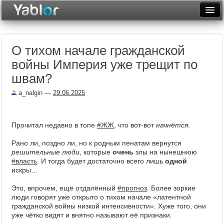
Разместить статью
Войти
О тихом начале гражданской
Неделя
войны Империя уже трещит по
Месяц
швам?
Рейтинги
a_nalgin
—
29.06.2025
Архив
Прочитал недавно в топе
#ЖЖ
, что вот-вот
начнётся
.
Фототоп
Рано ли, поздно ли, но к родным пенатам вернутся
Видеотоп
решительные люди
, которые
очень
злы на нынешнюю
#власть
. И тогда будет достаточно всего лишь
одной
искры…
Это, впрочем, ещё отдалённый
#прогноз
. Более зоркие
люди говорят уже открыто о тихом начале «латентной
гражданской войны низкой интенсивности». Хуже того, они
уже чётко видят и внятно называют её признаки.