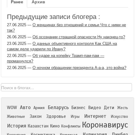
Ранее
Архив
Предыдущие записи блогера :
27.06.2025
—
О женщинах без отношений и семьи Что с ними не
так?
26.06.2025
—
Об осознании страшной опасности Ну наконец-то?
23.06.2025
—
О данных объективного контроля Как США на
самом деле ударили по Ирану?
22.06.2025
—
Об ударе на копейку Трамп-пам-пам —
промахнулся?
22.06.2025
—
О ночном обращении президента А-а-а, это война?
Авто
Беларусь
WOW
Бизнес
Видео
Дети
Армия
Жесть
Интернет
Закон
Здоровье
Животные
Игры
Искусство
Коронавирус
История
Казахстан
Кино
Конфликты
Кулинария
Ликбез
Косметичка