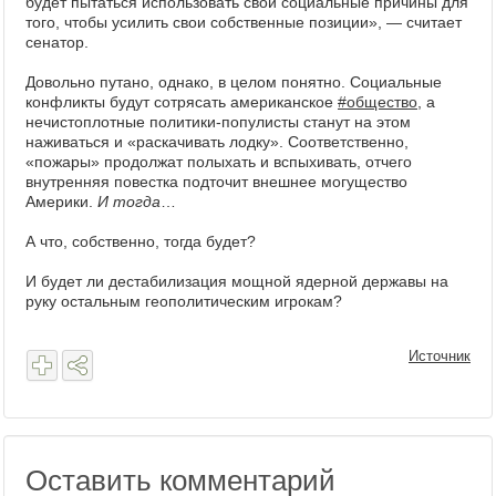
будет пытаться использовать свои социальные причины для
того, чтобы усилить свои собственные позиции», — считает
сенатор.
Довольно путано, однако, в целом понятно. Социальные
конфликты будут сотрясать американское
#общество
, а
нечистоплотные политики-популисты станут на этом
наживаться и «раскачивать лодку». Соответственно,
«пожары» продолжат полыхать и вспыхивать, отчего
внутренняя повестка подточит внешнее могущество
Америки.
И тогда
…
А что, собственно, тогда будет?
И будет ли дестабилизация мощной ядерной державы на
руку остальным геополитическим игрокам?
Источник
Оставить комментарий