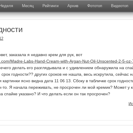
Неделя
Месяц
Рейтинги
Архив
Фототоп
Видеотоп
одности
12
ет, заказала я недавно крем для рук, вот
rb.com/Madre-Labs-Hand-Cream-with-Argan-Nut-Oil-Unscented-2-5-oz-
 нечего делать его разглядывала и с удивлением обнаружила на спа
то срок годности?? других сроков не нашла, весь искрутила, сейчас н
 картинки ясно видна дата 11 06 13. Сбоку в табличке срок годнос
к-то. Я начала переживать, не просрочен ли мой кремик? Может у к
а спайке указано? И что делать если он так просрочен?
Ис