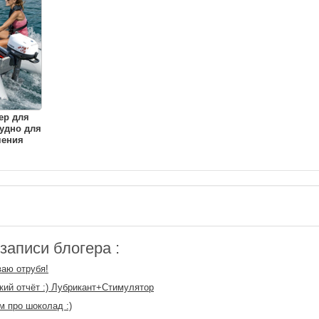
ер для
удно для
чения
аписи блогера :
аю отрубя!
кий отчёт :) Лубрикант+Стимулятор
м про шоколад :)