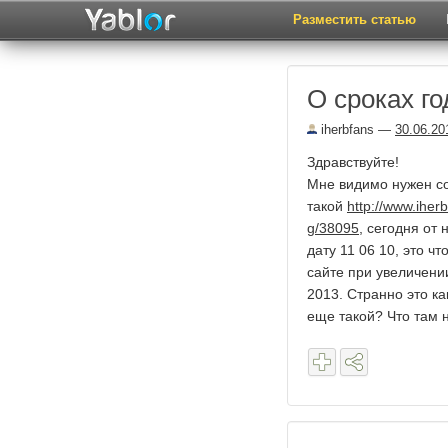
Разместить статью
О сроках г
iherbfans
—
30.06.20
Здравствуйте!
Мне видимо нужен сов
такой
http://www.ihe
g/38095
, сегодня от
дату 11 06 10, это ч
сайте при увеличении
2013. Странно это ка
еще такой? Что там н