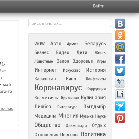
Войти
Авто
Беларусь
WOW
Армия
Бизнес
Видео
Дети
Жесть
Закон
Здоровье
Животные
Игры
71-
Интернет
История
Искусство
йке
а
Казахстан
Кино
Конфликты
ти май
Коронавирус
Коррупция
ого-то
Кулинария
Косметичка
Криминал
Ликбез
Лытдыбр
Литература
точник
Мнения
Медицина
Музыка
Наука
Общество
Отдых
Олимпиада
Политика
Отношения
Персоны