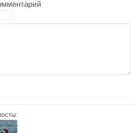
омментарий
посты: