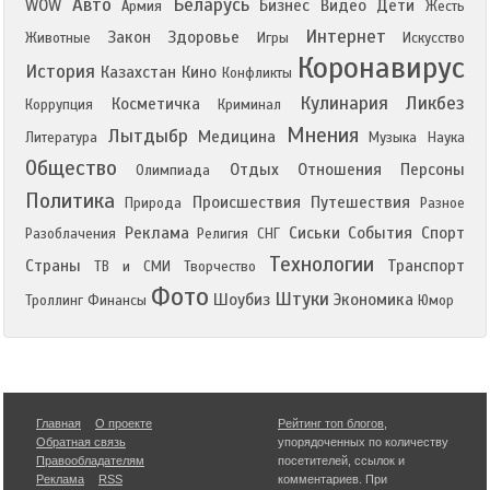
Авто
Беларусь
WOW
Бизнес
Видео
Дети
Армия
Жесть
Интернет
Закон
Здоровье
Животные
Игры
Искусство
Коронавирус
История
Казахстан
Кино
Конфликты
Кулинария
Ликбез
Косметичка
Коррупция
Криминал
Мнения
Лытдыбр
Медицина
Литература
Музыка
Наука
Общество
Отдых
Отношения
Персоны
Олимпиада
Политика
Происшествия
Путешествия
Природа
Разное
Реклама
Сиськи
События
Спорт
Разоблачения
Религия
СНГ
Технологии
Страны
Транспорт
ТВ и СМИ
Творчество
Фото
Штуки
Шоубиз
Экономика
Троллинг
Финансы
Юмор
Главная
О проекте
Рейтинг топ блогов
,
Обратная связь
упорядоченных по количеству
Правообладателям
посетителей, ссылок и
Реклама
RSS
комментариев. При