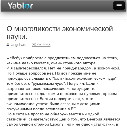
Разместить статью
Войти
О многоликости экономической
Неделя
науки.
Месяц
langobard
—
29.06.2025
Рейтинги
Фейсбук подбросил с предложением подписаться на этого,
Архив
как мне давно кажется, очень странного автора.
И я заинтересовался. Нет, не прайд-парадом, а экономикой.
По Польше вопросов нет. Но вот прежде мне не
Фототоп
приходилось слышать о "балтийском экономическом чуде",
тем более, о "румынском чуде". Погуглил. Если и
Видеотоп
встречаются такие лексические конструкции, то
применительно к далеким и прекрасным нулевым, причем
применительно к Балтии подчеркивают, что те
экономические успехи были связаны с дотациями,
полученными после вступления в ЕС.
Но в сети не просто не обнаруживается ни одной
статистики, свидетельствующей о том, что Венгрия является
самой бедной страной Европы, но и не одной статистики, в