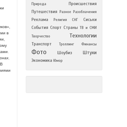
Происшествия
Природа
ски
Путешествия
Разное
Разоблачения
Реклама
Сиськи
Религия
СНГ
ков»,
События
Спорт
Страны
ТВ и СМИ
ами в
Технологии
Творчество
ми,
Транспорт
Троллинг
Финансы
тому
Фото
ками.
Штуки
Шоубиз
онах.
Экономика
Юмор
 В
ениями