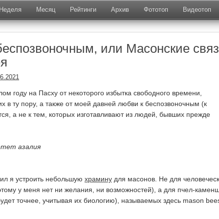
Неделя
Месяц
Рейтинги
Архив
Фототоп
Видеотоп
беспозвоночным, или Масонские свя
ея
06.2021
лом году на Пасху от некоторого избытка свободного времени,
х в ту пору, а также от моей давней любви к беспозвоночным (к
ся, а не к тем, которых изготавливают из людей, бывших прежде
ветет азалия
шил я устроить небольшую
храмину
для масонов. Не для человечес
 этому у меня нет ни желания, ни возможностей), а для пчел-камен
будет точнее, учитывая их биологию), называемых здесь mason bee