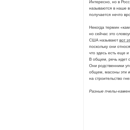
Интересно, но в Ро
называются в наше вр
получается нечто вр
Некогда термин «кам
но сейчас это слово
США называют
вот э
поскольку они относ
что здесь есть еще 
В общем, речь идет 
Они родственники у
общем, масоны эти и
на строительство гне
Разные пчелы-камен