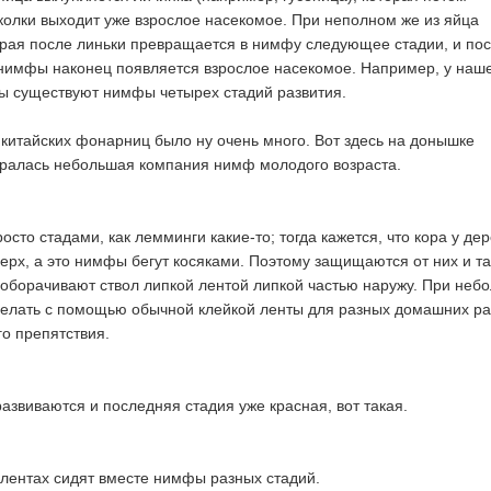
уколки выходит уже взрослое насекомое. При неполном же из яйца
рая после линьки превращается в нимфу следующее стадии, и по
 нимфы наконец появляется взрослое насекомое. Например, у наш
ы существуют нимфы четырех стадий развития.
 китайских фонарниц было ну очень много. Вот здесь на донышке
бралась небольшая компания нимф молодого возраста.
осто стадами, как лемминги какие-то; тогда кажется, что кора у де
верх, а это нимфы бегут косяками. Поэтому защищаются от них и т
оборачивают ствол липкой лентой липкой частью наружу. При неб
сделать с помощью обычной клейкой ленты для разных домашних ра
го препятствия.
звиваются и последняя стадия уже красная, вот такая.
лентах сидят вместе нимфы разных стадий.