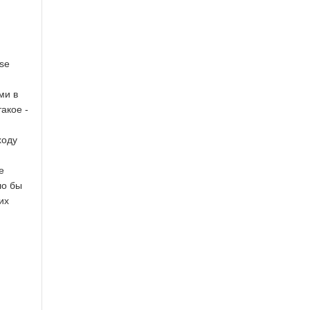
se
ми в
акое -
ходу
е
ло бы
их