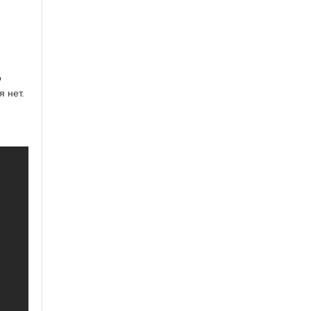
о
я нет.