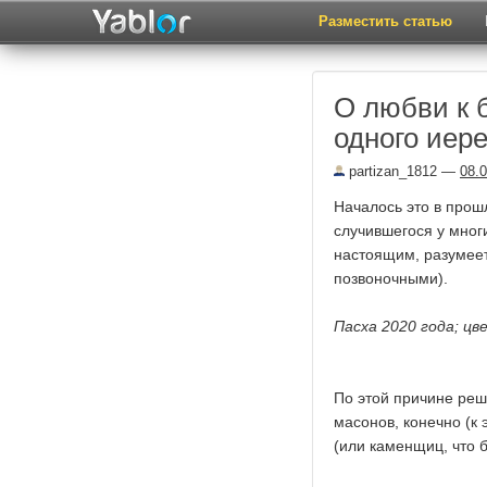
Разместить статью
О любви к 
одного иер
partizan_1812
—
08.
Началось это в прош
случившегося у многи
настоящим, разумеет
позвоночными).
Пасха 2020 года; ц
По этой причине ре
масонов, конечно (к
(или каменщиц, что 