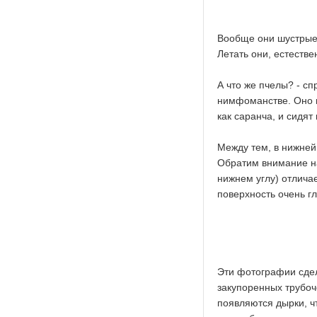
Вообще они шустрые 
Летать они, естестве
А что же пчелы? - сп
нимфоманстве. Оно в
как саранча, и сидят
Между тем, в нижней
Обратим внимание на 
нижнем углу) отличае
поверхность очень гла
Эти фотографии сдел
закупоренных трубоч
появляются дырки, чт