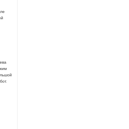
сле
ей
рева
аким
ольшой
бот.