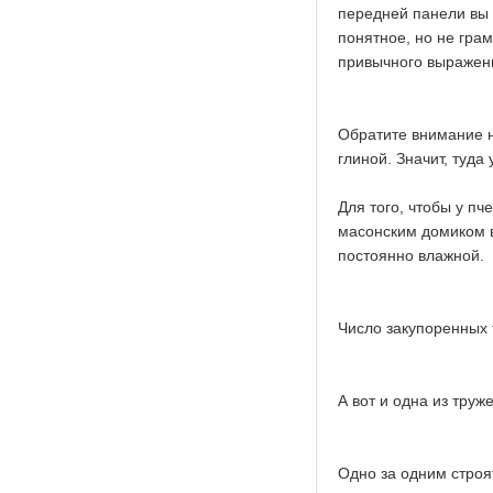
передней панели вы ви
понятное, но не грам
привычного выражени
Обратите внимание на
глиной. Значит, туда
Для того, чтобы у пч
масонским домиком в
постоянно влажной.
Число закупоренных 
А вот и одна из тру
Одно за одним строя