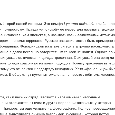
вый герой нашей истории. Это нимфа
Lycorma delicatula
или Japane
если по-простому. Правда «японской» ее перестали называть; видимо
ее китайская, чем японская, а называть казни
египетскими
китайски
ремя неполиткорректно. Русское название может быть примерно т
фонарница. Фонарницами называется вся эта группа насекомых, а
вание я долго искал, но авторитетных ссылок не нашел. Однако по 
свинушка экзотическая и цикада красочная. Свинушкой она вряд ли
вание цикада красочная ей почти подходит. Почему красочная вы ещ
потому что относится к подотряду цикадовых. Хотя «фонарница» бы
ием. В общем, тут нужен энтомолог, а не просто любитель масонск
эти, как и весь их отряд, являются насекомыми с неполным
они отличаются от пчел и других перепончатокрылых, у которых
. Примеры вы еще увидите на фотографиях. Полное превращение
 яйца вылупляется личинка (например, гусеница), которая потом