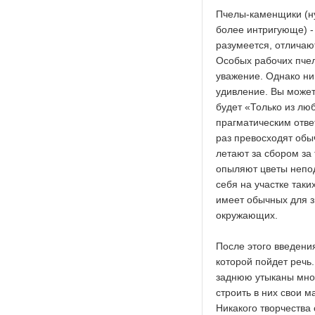
Пчелы-каменщики (ну,
более интригующе) -
разумеется, отличают
Особых рабочих пчел
уважение. Однако ни
удивление. Вы может
будет «Только из лю
прагматическим отве
раз превосходят обы
летают за сбором за
опыляют цветы непода
себя на участке таки
имеет обычных для з
окружающих.
После этого введения
которой пойдет речь.
заднюю утыканы мно
строить в них свои м
Никакого творчества 