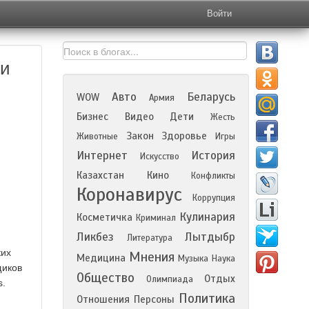
Войти
зи
Авто
Беларусь
WOW
Армия
Бизнес
Видео
Дети
Жесть
Закон
Здоровье
Животные
Игры
Интернет
История
Искусство
Казахстан
Кино
Конфликты
Коронавирус
Коррупция
Кулинария
Косметичка
Криминал
Ликбез
Лытдыбр
Литература
ких
Мнения
Медицина
Музыка
Наука
щиков
Общество
Отдых
Олимпиада
s.
Политика
Отношения
Персоны