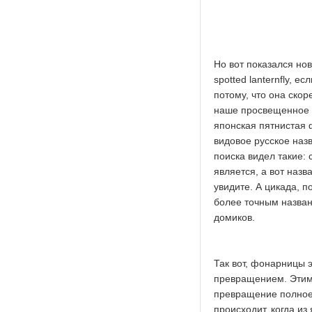
Но вот показался но
spotted lanternfly, 
потому, что она скор
наше просвещенное в
японская пятнистая 
видовое русское наз
поиска видел такие: 
является, а вот наз
увидите. А цикада, 
более точным назван
домиков.
Так вот, фонарницы 
превращением. Этим 
превращение полное
происходит, когда из