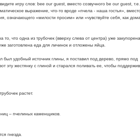
дите игру слов: bee our guest, вместо созвучного be our guest, т.е.
матическое выражение, что-то вроде «пчела - наша гостья», вмест
я, означающего «милости просим» или «чувствуйте себя, как дома
 то, что одна из трубочек (вверху слева от центра) уже закупорен
 уже заготовлена еда для личинок и отложены яйца.
ел был удобный источник глины, я поставил под дерево, прямо под
от эту жестянку с глиной и старался поливать ее, чтобы поддержив
трубочек растет.
жениц – пчелиных каменщиков.
тся гнезда.