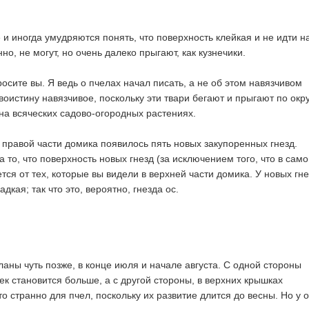
и иногда умудряются понять, что поверхность клейкая и не идти на
нно, не могут, но очень далеко прыгают, как кузнечики.
росите вы. Я ведь о пчелах начал писать, а не об этом навязчивом
оистину навязчивое, поскольку эти твари бегают и прыгают по окру
 на всяческих садово-огородных растениях.
 правой части домика появилось пять новых закупоренных гнезд.
то, что поверхность новых гнезд (за исключением того, что в сам
тся от тех, которые вы видели в верхней части домика. У новых гне
дкая; так что это, вероятно, гнезда ос.
аны чуть позже, в конце июля и начале августа. С одной стороны
ек становится больше, а с другой стороны, в верхних крышках
о странно для пчел, поскольку их развитие длится до весны. Но у 