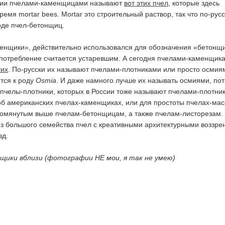
ссии пчелами-каменщицами называют
вот этих пчел
, которые здесь
емя mortar bees. Mortar это строительный раствор, так что по-рус
оде пчел-бетонщиц.
енщики», действительно использовался для обозначения «бетонщи
употребление считается устаревшим. А сегодня пчелами-каменщик
тих
. По-русски их называют пчелами-плотниками или просто осмия
ятся к роду
Osmia
. И даже намного лучше их называть осмиями, по
и пчелы-плотники, которых в России тоже называют пчелами-плотни
об американских пчелах-каменщиках, или для простоты пчелах-мас
помянутым выше пчелам-бетонщицам, а также пчелам-листорезам.
з большого семейства пчел с креативными архитектурными воззр
зд.
щики вблизи (фотографии НЕ мои, я так не умею)