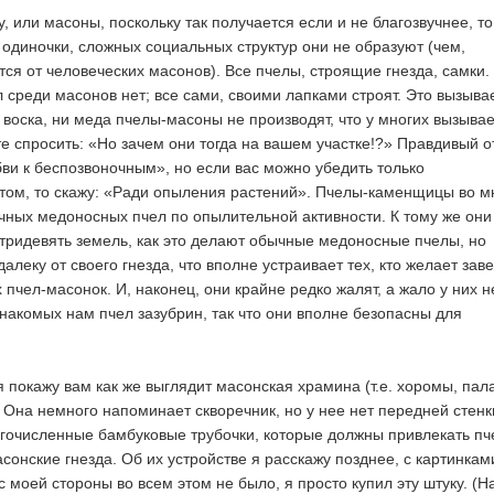
 или масоны, поскольку так получается если и не благозвучнее, то
 одиночки, сложных социальных структур они не образуют (чем,
ся от человеческих масонов). Все пчелы, строящие гнезда, самки.
 среди масонов нет; все сами, своими лапками строят. Это вызыва
 воска, ни меда пчелы-масоны не производят, что у многих вызывае
е спросить: «Но зачем они тогда на вашем участке!?» Правдивый о
бви к беспозвоночным», но если вас можно убедить только
том, то скажу: «Ради опыления растений». Пчелы-каменщицы во м
чных медоносных пчел по опылительной активности. К тому же они
 тридевять земель, как это делают обычные медоносные пчелы, но
леку от своего гнезда, что вполне устраивает тех, кто желает заве
х пчел-масонок. И, наконец, они крайне редко жалят, а жало у них н
накомых нам пчел зазубрин, так что они вполне безопасны для
 покажу вам как же выглядит масонская храмина (т.е. хоромы, пала
 Она немного напоминает скворечник, но у нее нет передней стенки
гочисленные бамбуковые трубочки, которые должны привлекать пч
асонские гнезда. Об их устройстве я расскажу позднее, с картинкам
с моей стороны во всем этом не было, я просто купил эту штуку. (Н