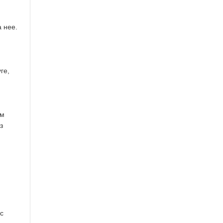
 нее.
ге,
ом
з
ос