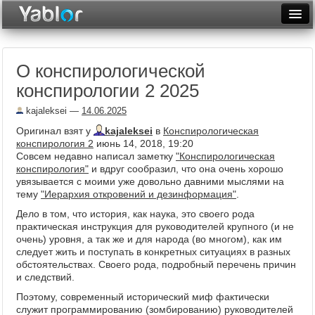
Разместить статью
Войти
О конспирологической
Неделя
конспирологии 2 2025
Месяц
kajaleksei
—
14.06.2025
Рейтинги
Оригинал взят у
kajaleksei
в
Конспирологическая
конспирология 2
июнь 14, 2018, 19:20
Архив
Совсем недавно написал заметку
"Конспирологическая
конспирология"
и вдруг сообразил, что она очень хорошо
увязывается с моими уже довольно давними мыслями на
Фототоп
тему
"Иерархия откровений и дезинформация"
.
Видеотоп
Дело в том, что история, как наука, это своего рода
практическая инструкция для руководителей крупного (и не
очень) уровня, а так же и для народа (во многом), как им
следует жить и поступать в конкретных ситуациях в разных
обстоятельствах. Своего рода, подробный перечень причин
и следствий.
Поэтому, современный исторический миф фактически
служит программированию (зомбированию) руководителей