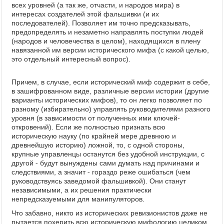
всех уровней (а так же, отчасти, и народов мира) в
интересах создателей этой фальшивки (и их
последователей). Позволяет им точно предсказывать,
предопределять и незаметно направлять поступки людей
(народов и человечества в целом), находящихся в плену
навязанной им версии исторического мифа (с какой целью,
это отдельный интересный вопрос).
Причем, в случае, если исторический миф содержит в себе,
в зашифрованном виде, различные версии истории (другие
варианты исторических мифов), то он легко позволяет по
разному (избирательно) управлять руководителями разного
уровня (в зависимости от полученных ими ключей-
откровений). Если же полностью признать всю
историческую науку (по крайней мере древнюю и
древнейшую историю) ложной, то, с одной стороны,
крупные управленцы останутся без удобной инструкции, с
другой - будут вынуждены сами думать над причинами и
следствиями, а значит - гораздо реже ошибаться (чем
руководствуясь заведомой фальшивкой). Они станут
независимыми, а их решения практически
непредсказуемыми для манипуляторов.
Что забавно, никто из исторических ревизионистов даже не
пытается похерить всю историческую мифологию целиком