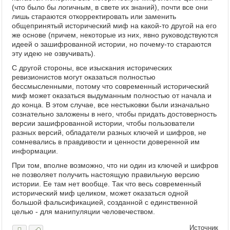
(что было бы логичным, в свете их знаний), почти все они
лишь стараются откорректировать или заменить
общепринятый исторический миф на какой-то другой на его
же основе (причем, некоторые из них, явно руководствуются
идеей о зашифрованной истории, но почему-то стараются
эту идею не озвучивать).
С другой стороны, все изыскания исторических
ревизионистов могут оказаться полностью
бессмысленными, потому что современный исторический
миф может оказаться выдуманным полностью от начала и
до конца. В этом случае, все нестыковки были изначально
сознательно заложены в него, чтобы придать достоверность
версии зашифрованной истории, чтобы пользователи
разных версий, обладатели разных ключей и шифров, не
сомневались в правдивости и ценности доверенной им
информации.
При том, вполне возможно, что ни один из ключей и шифров
не позволяет получить настоящую правильную версию
истории. Ее там нет вообще. Так что весь современный
исторический миф целиком, может оказаться одной
большой фальсификацией, созданной с единственной
целью - для манипуляции человечеством.
Источник