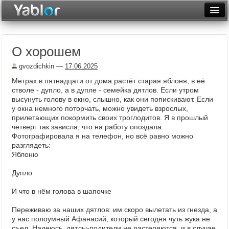
Разместить статью
Войти
О хорошем
Неделя
gvozdichkin
—
17.06.2025
Месяц
Метрах в пятнадцати от дома растёт старая яблоня, в её
стволе - дупло, а в дупле - семейка дятлов. Если утром
Рейтинги
высунуть голову в окно, слышно, как они попискивают. Если
у окна немного поторчать, можно увидеть взрослых,
Архив
прилетающих покормить своих троглодитов. Я в прошлый
четверг так зависла, что на работу опоздала.
Фототоп
Фотографировала я на телефон, но всё равно можно
разглядеть:
Видеотоп
Яблоню
Дупло
И что в нём голова в шапочке
Переживаю за наших дятлов: им скоро вылетать из гнезда, а
у нас полоумный Афанасий, который сегодня чуть жука не
съел. Надеюсь, дятлы-родители не растеряются, и в случае