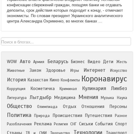
конфискации сбережений граждан, поощряя банки не отдавать
депозиты, срок действия которых подходит к концу, - отмечают
экономисты. По словам президент Украинского аналитического
центра Александра Охрименко, во многих банках ...
Авто
Беларусь
WOW
Бизнес
Видео
Дети
Армия
Жесть
Интернет
Закон
Здоровье
Животные
Игры
Искусство
Коронавирус
История
Казахстан
Кино
Конфликты
Кулинария
Ликбез
Косметичка
Коррупция
Криминал
Мнения
Лытдыбр
Медицина
Литература
Музыка
Наука
Общество
Отдых
Отношения
Персоны
Олимпиада
Политика
Происшествия
Путешествия
Природа
Разное
Реклама
Сиськи
События
Спорт
Разоблачения
Религия
СНГ
Технологии
Страны
Транспорт
ТВ и СМИ
Творчество