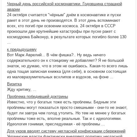
Черный день российской космонавтики. Годовщина страшной
аварии
24 октября считается "чёрным" днём в космонавтике и пуски
ракет в этот день не производятся. В этот день вспоминают
всех, кто погиб при освоении космоса. 24 октября в СССР
произошли две крупнейшие катастрофы при пуске ракет с
космодрома Байконур, в результате которых погибло более 130
...
к предыдущему
Вот Марк Аврелий... В чём фишка?.. Ну ведь ничего
содержательного он к стоицизму не добавляет? Я не большой
знаток, но думаю, что в этом не ошибаюсь. Какая-то всего лишь
одна тощая записная книжка (для себя), в основном состоящая
из маловразумительных всхлипов и вздохов, на фоне ...
Визитка
Жду критику, ...
Проблема победившей доктрины
Известно, что у богатых тоже есть проблемы. Бедным эти
проблемы могут показаться просто смешными - они-то не знают,
будет ли завтра чем голод утолить. Но тем не менее у богатых
проблемы тоже есть, вполне реальные. Так и с идеологиями.
Идеология гонимая, преследуемая - её проблемы ...
Для укров вводят систему негласной конфискации сбережений
Украинские власти фактически внедряют политику негласной