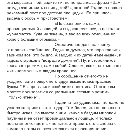
эта мерзавка – ей, видите ли, не понравилась фраза «Вам
некуда зафигачить своих детей?», которой Гаджина начала
рекламный пост про детские площадки.
Ее пришлось
высечь с особым пристрастием:
«По сравнению с вами,
провинциальной лошицей, я выдающееся все, а не только
журналистка. Куда не ткнешь, я вас во всех отношениях
крою с большим отрывом.»
Ожесточенно давя на
кнопку
"отправить сообщение, Гаджина думала, что
пора травить
зарином все это быдло. А заодно и их детей-гаденышей, и
гадких
стариков в "возрасте дожития". Ну, и сторонников
кровавого режима, само собой. Словом,
всех, кто мешает
жить нормальным людям вроде нее.
Но сообщение отчего-то не
уходило, зато поверх него вдруг высветились красные
буквы: " Вы превысили свой лимит негатива. Отныне вы
можете пользоваться социальными сетями в режими
«только чтение" .
Гаджина так удивилась, что даже не
успела заскринить этот вздор. Тем более, что он довольно
быстро исчез. Но вместе с ним канул в бездны мировой
паутины и ее ответ провинциальной лошице.
И только
после многих тщетных попыток отправить его с сперва с
компа, а потом со всех имевшихся в распоряжении