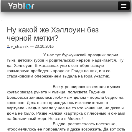
Разместить статью
Войти
Ну какой же Хэллоуин без
Неделя
черной метки?
Месяц
v_strannik
—
20.10.2016
Рейтинги
У нас тут буржуинский праздник порчи
тыкв, детских зубов и родительских нервов надвигается. Ну
Архив
да, Хэллоуин. В магазинах уже с сентября всякую
кошмарную дребедень продают. Глядя на них, и я со
стахановским опережением выдала на гора ужастик.
Фототоп
... Все утро ш
ироко известная в узких
Видеотоп
кругах звезда рунета и львица полусвета Гаджина
Брешовски занималась любимым делом - порола быдло на
конюшне. Делать это приходилось исключительно в
виртуале - ведь в реале у нее не то что конюшни, но даже и
дома не было. Разве жалкая квартирка с плесенью и окнами
на больничный морг. Но зато в Москве!
Быдло распоясалось настолько,
что
осмелилось ее поправлять и даже возражать. Да вот хоть