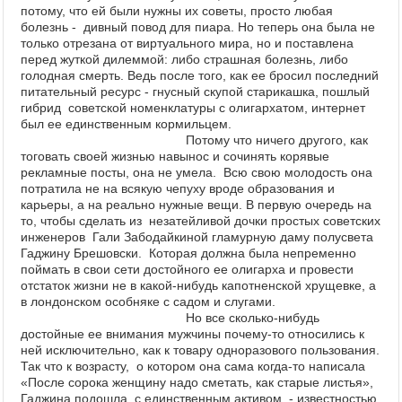
потому, что ей были нужны их советы,
просто любая
болезнь - дивный повод для пиара. Но теперь она была не
только отрезана от виртуального мира, но и поставлена
перед жуткой д
илеммой: либо страшная болезнь, либо
голодная смерть. Ведь после того, как
ее бросил последний
питательный ресурс - гнусный скупой старикашка, пошлый
гибрид советской номенклатуры с олигархатом, интернет
был ее единственным кормильцем.
Потому что ничего другого, как
тоговать своей жизнью навынос и сочинять корявые
рекламные посты, она не умела. Всю свою молодость она
потратила не на всякую чепуху вроде образования и
карьеры, а на реально нужные вещи. В первую очередь на
то, чтобы сделать из незатейливой дочки простых советских
инженеров Гали Забодайкиной гламурную даму полусвета
Гаджину Брешовски. Которая должна была непременно
поймать в свои сети достойного ее олигарха и провести
отстаток жизни не в какой-нибудь капотненской хрущевке, а
в лондонском особняке с садом и слугами.
Но все сколько-нибудь
достойные ее внимания мужчины почему-то относились к
ней исключительно, как к товару одноразового пользования.
Так что к
возрасту, о котором она сама когда-то написала
«После сорока женщину надо сметать, как старые листья»,
Гаджина подошла с единственным активом - известностью