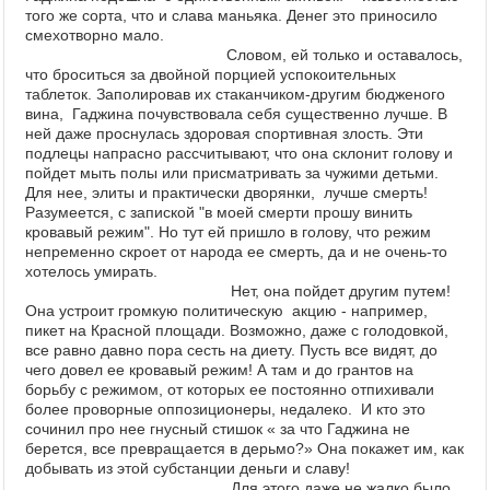
того же сорта, что и слава маньяка. Денег это приносило
смехотворно мало.
Словом, ей только и оставалось,
что броситься за двойной порцией успокоительных
таблеток. Заполировав их стаканчиком-другим бюдженого
вина, Гаджина почувствовала себя существенно лучше. В
ней даже проснулась здоровая спортивная злость. Эти
подлецы напрасно рассчитывают, что она склонит голову и
пойдет мыть полы или присматривать за чужими детьми.
Для нее, элиты и практически дворянки, лучше смерть!
Разумеется, с запиской "в моей смерти прошу винить
кровавый режим". Но тут ей пришло в голову, что режим
непременно скроет от народа ее смерть, да и не очень-то
хотелось умирать.
Нет, она пойдет другим путем!
Она устроит
громкую политическую акцию - например,
пикет на Красной площади. Возможно, даже с голодовкой,
все равно давно пора сесть на диету. Пусть все видят, до
чего довел ее кровавый режим!
А там и до грантов на
борьбу с режимом, от которых ее постоянно отпихивали
более проворные оппозиционеры,
недалеко.
И кто это
сочинил про нее гнусный стишок « за что Гаджина не
берется, все превращается в дерьмо?» Она покажет им, как
добывать из этой субстанции деньги и славу!
Для этого даже не жалко было