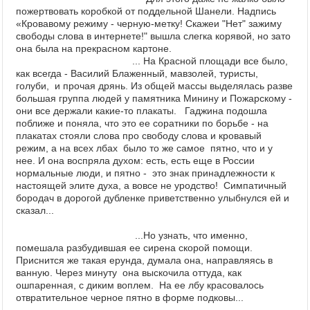
пожертвовать коробкой от поддельной Шанели. Надпись
«Кровавому режиму - черную-метку!
Скажеи "Нет" зажиму
свободы слова в интернете!" вышла слегка корявой, но зато
она была на прекрасном картоне.
... На Красной площади все было,
как всегда - Василий Блаженный, мавзолей, туристы,
голуби, и прочая дрянь. Из общей массы выделялась разве
большая группа людей у памятника Минину и Пожарскому -
они все держали какие-то плакаты. Гаджина подошла
поближе и поняла, что это ее соратники по борьбе - на
плакатах стояли слова про свободу слова и кровавый
режим, а на всех лбах было то же самое пятно, что и у
нее. И она воспряла духом: есть, есть еще в России
нормальные люди, и пятно - это знак принадлежности к
настоящей элите духа, а вовсе не уродство! Симпатичный
бородач в дорогой дубленке приветственно улыбнулся ей и
сказал...
...
Но узнать, что именно,
помешала разбудившая ее сирена скорой помощи.
Приснится же такая ерунда, думала она, направляясь в
ванную. Через минуту она выскочила оттуда, как
ошпаренная, с диким воплем. На ее
лбу красовалось
отвратительное черное пятно в форме подковы...