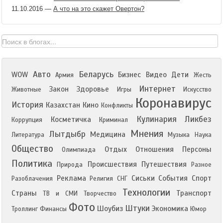
11.10.2016
—
А что на это скажет Овертон?
Авто
Беларусь
WOW
Бизнес
Видео
Дети
Армия
Жесть
Интернет
Закон
Здоровье
Животные
Игры
Искусство
Коронавирус
История
Казахстан
Кино
Конфликты
Кулинария
Ликбез
Косметичка
Коррупция
Криминал
Мнения
Лытдыбр
Медицина
Литература
Музыка
Наука
Общество
Отдых
Отношения
Персоны
Олимпиада
Политика
Происшествия
Путешествия
Природа
Разное
Реклама
Сиськи
События
Спорт
Разоблачения
Религия
СНГ
Технологии
Страны
Транспорт
ТВ и СМИ
Творчество
Фото
Штуки
Шоубиз
Экономика
Троллинг
Финансы
Юмор