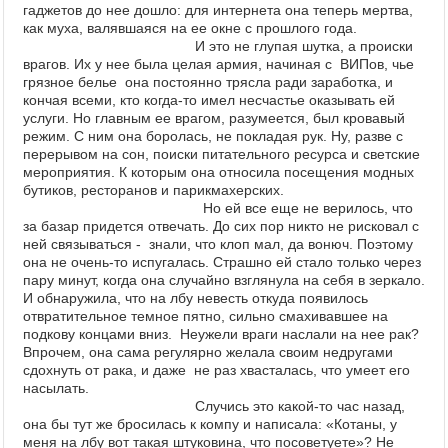
гаджетов до нее дошло:
для интернета она теперь мертва,
как муха, валявшаяся на ее окне с прошлого года.
И это не глупая шутка, а происки
врагов. Их у нее была целая армия, начиная с В
ИПов, чье
грязное белье она постоянно трясла ради заработка, и
кончая всеми, кто когда-то имел несчастье оказывать ей
услуги. Но главным ее врагом, разумеется, был
кровавый
режим. С ним она боролась, не покладая рук. Ну, разве с
перерывом на сон, поиски питательного ресурса и светские
мероприятия. К которым она относила посещения модных
бутиков, ресторанов и парикмахерских.
Но ей все еще не верилось, что
за базар придется отвечать. До сих пор никто не рисковал с
ней связываться - знали, что клоп мал, да вонюч. Поэтому
она не очень-то испугалась. Страшно ей стало только через
пару минут, когда она
случайно взглянула на себя в зеркало.
И обнаружила, что на
лбу невесть откуда появилось
отвратительное темное пятно, сильно смахивавшее на
подкову концами вниз. Неужели враги наслали на нее рак?
Впрочем, она сама регулярно желала своим недругами
сдохнуть от рака, и даже не раз хвасталась, что умеет его
насылать.
Случись
это какой-то час назад,
она бы тут же бросилась к компу и написала: «Котаны, у
меня на лбу вот такая штуковина, что посоветуете»? Не