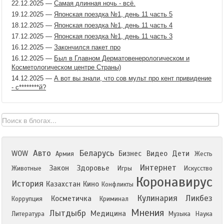
22.12.2025
—
Самая длинная ночь - всё.
19.12.2025
—
Японская поездка №1, день 11 часть 5
18.12.2025
—
Японская поездка №1, день 11 часть 4
17.12.2025
—
Японская поездка №1, день 11 часть 3
16.12.2025
—
Закончился пакет про
16.12.2025
—
Был в Главном Дерматовенерологическом и
Косметологическом центре Страны)
14.12.2025
—
А вот вы знали, что сов мульт про кент привидение
- с​********й?
Авто
Беларусь
WOW
Бизнес
Видео
Дети
Армия
Жесть
Интернет
Закон
Здоровье
Животные
Игры
Искусство
Коронавирус
История
Казахстан
Кино
Конфликты
Кулинария
Ликбез
Косметичка
Коррупция
Криминал
Мнения
Лытдыбр
Медицина
Литература
Музыка
Наука