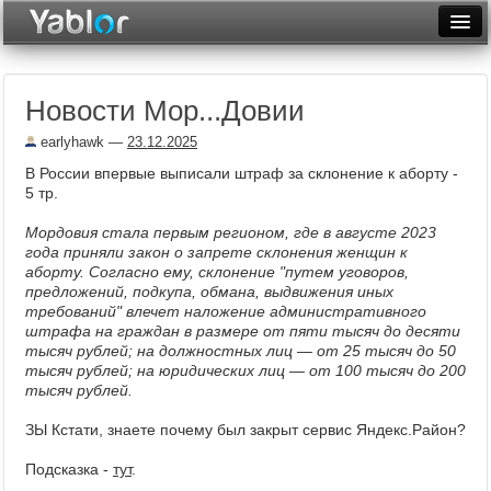
Разместить статью
Войти
Новости Мор...Довии
Неделя
earlyhawk
—
23.12.2025
Месяц
В России впервые выписали штраф за склонение к аборту -
5 тр.
Рейтинги
Мордовия стала первым регионом, где в августе 2023
Архив
года приняли закон о запрете склонения женщин к
аборту. Согласно ему, склонение "путем уговоров,
Фототоп
предложений, подкупа, обмана, выдвижения иных
требований" влечет наложение административного
Видеотоп
штрафа на граждан в размере от пяти тысяч до десяти
тысяч рублей; на должностных лиц — от 25 тысяч до 50
тысяч рублей; на юридических лиц — от 100 тысяч до 200
тысяч рублей.
ЗЫ Кстати, знаете почему был закрыт сервис Яндекс.Район?
Подсказка -
тут
.