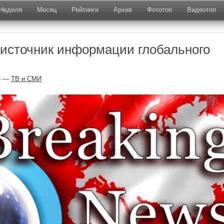
Неделя
Месяц
Рейтинги
Архив
Фототоп
Видеотоп
источник информации глобального
5 —
ТВ и СМИ