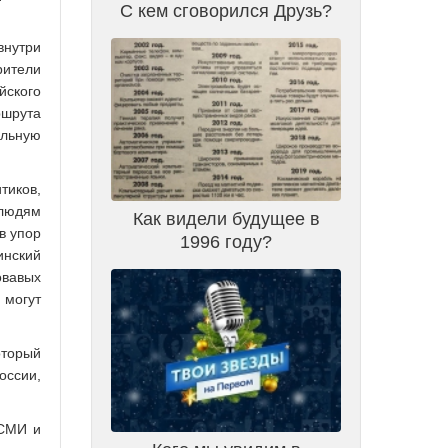
С кем сговорился Друзь?
внутри
рители
йского
ршрута
альную
тиков,
 людям
Как видели будущее в
в упор
1996 году?
инский
овавых
 могут
оторый
оссии,
 СМИ и