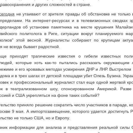
дравоохранения и других сложностей в стране.
сегодня
не утаивают от зрителя правды об обстановке не только 
 пределами. На интернет-ресурсах и в телевизионных сводках з
дерландов об установке памятника на месте крушения Малайзи
твийского политолога в Риге, ситуации вокруг планируемого ма
волков" этой весной. Журналисты собирают по крупицам акту
 не всегда бывает радостной.
ще приходят трагические известия о гибели известных поли
людей, которые хоть как-то пытались рассказать окружающим
ежиме и его кровавых методах усмирения ДНР и ЛНР. Выстрелом 
 дома и в трех шагах от детской площадки убит Олезь Бузина. Укра
ловек и профессиональный журналист стал еще одной жертвой кр
к в театрализованном шоу, спонсированном Америкой. Разве
ссией и США укрепляться на фоне таких событий?
ельство приняло решение сократить число участников в параде, к
оскве 9 мая. А импортозамещение, которого удается достигнуть Р
льство не только США, но и Европу.
чник информации для анализа и представления реальной силы