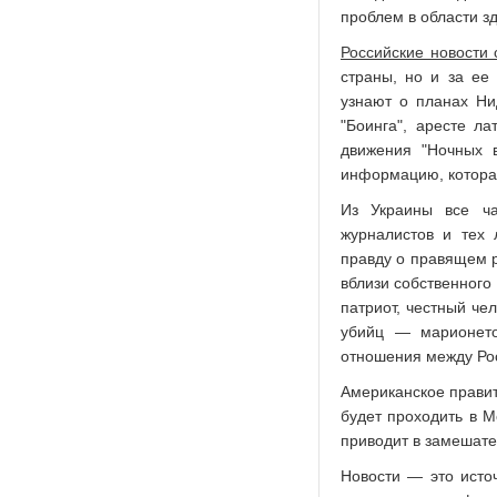
проблем в области з
Российские новости 
страны, но и за ее
узнают о планах Ни
"Боинга", аресте ла
движения "Ночных 
информацию, которая
Из Украины все ча
журналистов и тех 
правду о правящем р
вблизи собственного
патриот, честный че
убийц — марионето
отношения между Ро
Американское правит
будет проходить в М
приводит в замешате
Новости — это исто