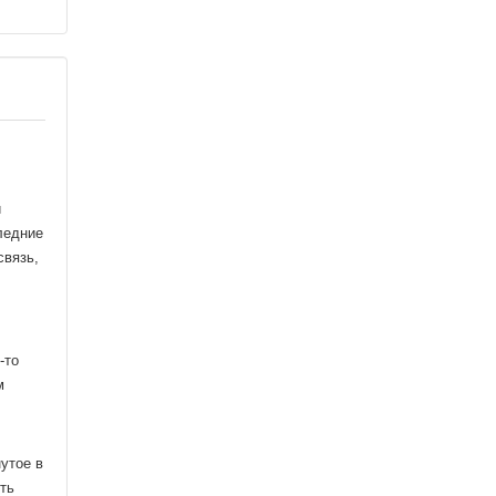
и
ледние
связь,
-то
м
утое в
ть