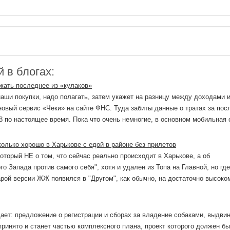
 в блогах:
жать последнее из «кулаков»
аши покупки, надо полагать, затем укажет на разницу между доходами 
овый сервис «Чеки» на сайте ФНС. Туда забиты данные о тратах за пос
8 по настоящее время. Пока что очень немногие, в основном мобильная 
колько хорошо в Харькове с едой в районе без прилетов
который НЕ о том, что сейчас реально происходит в Харькове, а об
о Запада против самого себя", хотя и удален из Топа на Главной, но где
тарой версии ЖЖ появился в "Другом", как обычно, на достаточно высоко
ает: предложение о регистрации и сборах за владение собаками, выдвин
принято и станет частью комплексного плана, проект которого должен бы