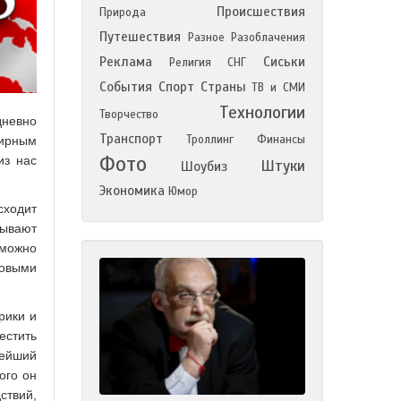
Происшествия
Природа
Путешествия
Разное
Разоблачения
Реклама
Сиськи
Религия
СНГ
События
Спорт
Страны
ТВ и СМИ
Технологии
Творчество
дневно
Транспорт
Троллинг
Финансы
мирным
Фото
из нас
Штуки
Шоубиз
Экономика
Юмор
сходит
зывают
зможно
новыми
рики и
естить
нейший
ого он
ствий,