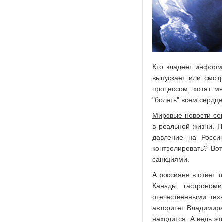
Кто владеет информа
выпускает или смот
процессом, хотят м
"болеть" всем сердц
Мировые новости се
в реальной жизни. 
давление на Росси
контролировать? Вот
санкциями.
А россияне в ответ 
Канады, гастроном
отечественными тех
авторитет Владимира
находится. А ведь э