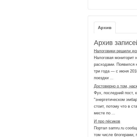
Архив
Архив записей
Налоговики решили до
Налоговая мониторит н
расходами. Появился н
три года — с июня 201
поездки ...
Достоверно о том, нас
Фух, последний пост, 
"энергетическом эмбарг
стоит, потому что в с
месте по ...
И про пёсиков
Портал samru.ru сообщ
том числе блогерами, 