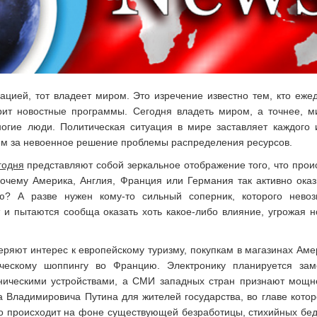
цией, тот владеет миром. Это изречение известно тем, кто еже
рит новостные программы. Сегодня владеть миром, а точнее, 
ногие люди. Политическая ситуация в мире заставляет каждого 
ем за невоенное решение проблемы распределения ресурсов.
годня
представляют собой зеркальное отображение того, что прои
Почему Америка, Англия, Франция или Германия так активно ока
ю? А разве нужен кому-то сильный соперник, которого нево
 и пытаются сообща оказать хоть какое-либо влияние, угрожая 
теряют интерес к европейскому туризму, покупкам в магазинах Аме
ическому шоппингу во Францию. Электронику планируется зам
ническими устройствами, а СМИ западных стран признают мощ
 Владимировича Путина для жителей государства, во главе котор
то происходит на фоне существующей безработицы, стихийных бед