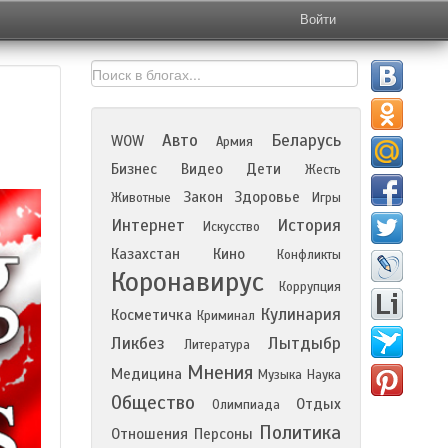
Войти
Авто
Беларусь
WOW
Армия
Бизнес
Видео
Дети
Жесть
Закон
Здоровье
Животные
Игры
Интернет
История
Искусство
Казахстан
Кино
Конфликты
Коронавирус
Коррупция
Кулинария
Косметичка
Криминал
Ликбез
Лытдыбр
Литература
Мнения
Медицина
Музыка
Наука
Общество
Отдых
Олимпиада
Политика
Отношения
Персоны