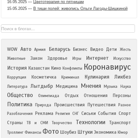
16.05.2025
—
Цветотерапия по пятницам
15.05.2025
—
В тиши полей: живопись Ольги Лагоды-Шишкиной
Авто
Беларусь
WOW
Бизнес
Видео
Дети
Армия
Жесть
Интернет
Закон
Здоровье
Животные
Игры
Искусство
Коронавирус
История
Казахстан
Кино
Конфликты
Кулинария
Ликбез
Косметичка
Коррупция
Криминал
Мнения
Лытдыбр
Медицина
Литература
Музыка
Наука
Общество
Отдых
Отношения
Персоны
Олимпиада
Политика
Происшествия
Путешествия
Природа
Разное
Реклама
Сиськи
События
Спорт
Разоблачения
Религия
СНГ
Технологии
Страны
Транспорт
ТВ и СМИ
Творчество
Фото
Штуки
Шоубиз
Экономика
Троллинг
Финансы
Юмор