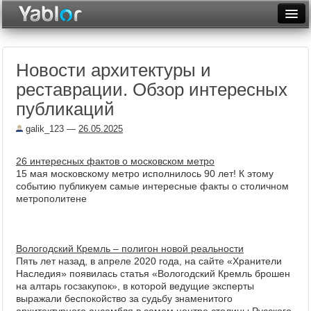
Разместить статью
Войти
Новости архитектуры и
Неделя
реставрации. Обзор интересных
Месяц
публикаций
Рейтинги
galik_123
—
26.05.2025
Архив
26 интересных фактов о московском метро
15 мая московскому метро исполнилось 90 лет! К этому
Фототоп
событию публикуем самые интересные факты о столичном
метрополитене
Видеотоп
Вологодский Кремль – полигон новой реальности
Пять лет назад, в апреле 2020 года, на сайте «Хранители
Наследия» появилась статья «Вологодский Кремль брошен
на алтарь госзакупок», в которой ведущие эксперты
выражали беспокойство за судьбу знаменитого