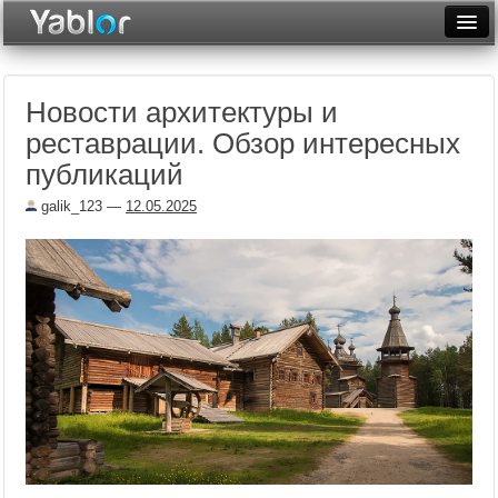
Разместить статью
Войти
Новости архитектуры и
Неделя
реставрации. Обзор интересных
Месяц
публикаций
Рейтинги
galik_123
—
12.05.2025
Архив
Фототоп
Видеотоп