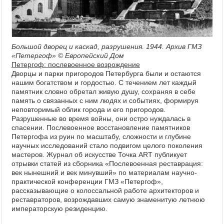
Большой дворец и каскад, разрушения. 1944. Архив ГМЗ
«Петергоф» © Европейский Дом
Петергоф: послевоенное возрождение
Дворцы и парки пригородов Петербурга были и остаются
нашим богатством и гордостью. С течением лет каждый
памятник словно обретал живую душу, сохраняя в себе
память о связанных с ним людях и событиях, формируя
неповторимый облик города и его пригородов.
Разрушенные во время войны, они остро нуждалась в
спасении. Послевоенное восстановление памятников
Петергофа из руин по масштабу, сложности и глубине
научных исследований стало подвигом целого поколения
мастеров. Журнал об искусстве Точка ART публикует
отрывки статей из сборника «Послевоенная реставрация:
век нынешний и век минувший» по материалам научно-
практической конференции ГМЗ «Петергоф»,
рассказывающие о колоссальной работе архитекторов и
реставраторов, возрождавших самую знаменитую летнюю
императорскую резиденцию.