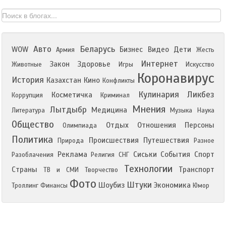
Авто
Беларусь
WOW
Бизнес
Видео
Дети
Армия
Жесть
Интернет
Закон
Здоровье
Животные
Игры
Искусство
Коронавирус
История
Казахстан
Кино
Конфликты
Кулинария
Ликбез
Косметичка
Коррупция
Криминал
Мнения
Лытдыбр
Медицина
Литература
Музыка
Наука
Общество
Отдых
Отношения
Персоны
Олимпиада
Политика
Происшествия
Путешествия
Природа
Разное
Реклама
Сиськи
События
Спорт
Разоблачения
Религия
СНГ
Технологии
Страны
Транспорт
ТВ и СМИ
Творчество
Фото
Штуки
Шоубиз
Экономика
Троллинг
Финансы
Юмор